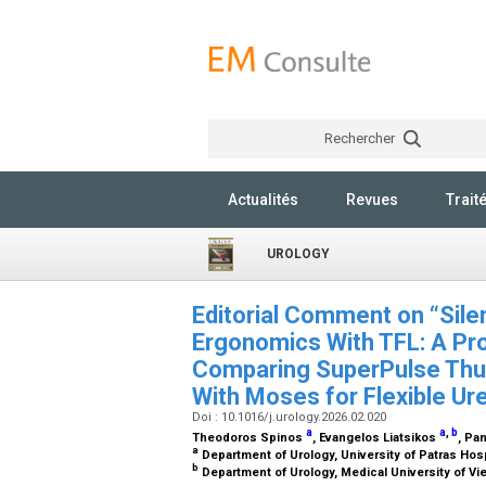
Rechercher
Actualités
Revues
Trait
UROLOGY
Editorial Comment on “Sile
Ergonomics With TFL: A Pro
Comparing SuperPulse Thu
With Moses for Flexible U
Doi : 10.1016/j.urology.2026.02.020
a
a
,
b
Theodoros Spinos
, Evangelos Liatsikos
, Pa
a
Department of Urology, University of Patras Hos
b
Department of Urology, Medical University of Vi