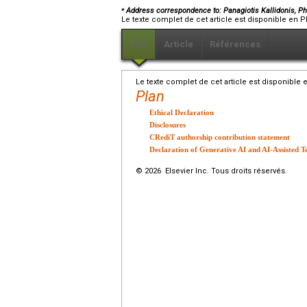
⁎
Address correspondence to: Panagiotis Kallidonis, Ph
Le texte complet de cet article est disponible en P
PDF
Article
Références
Le texte complet de cet article est disponible 
Plan
Ethical Declaration
Disclosures
CRediT authorship contribution statement
Declaration of Generative AI and AI-Assisted T
© 2026 Elsevier Inc. Tous droits réservés.