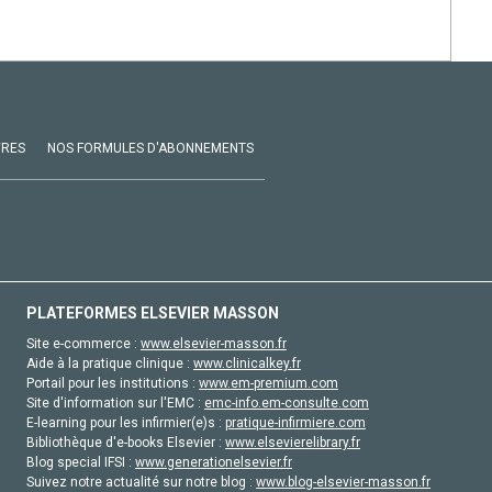
VRES
NOS FORMULES D'ABONNEMENTS
PLATEFORMES ELSEVIER MASSON
Site e-commerce :
www.elsevier-masson.fr
Aide à la pratique clinique :
www.clinicalkey.fr
Portail pour les institutions :
www.em-premium.com
Site d'information sur l'EMC :
emc-info.em-consulte.com
E-learning pour les infirmier(e)s :
pratique-infirmiere.com
Bibliothèque d'e-books Elsevier :
www.elsevierelibrary.fr
Blog special IFSI :
www.generationelsevier.fr
Suivez notre actualité sur notre blog :
www.blog-elsevier-masson.fr