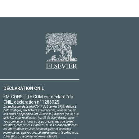
DÉCLARATION CNIL
EM-CONSULTE.COM est déclaré à la
CNIL, déclaration n° 1286925.
En application de la loi nº78-17 du 6 janvier 1978 relative à
l'informatique, aux fichiers et aux libertés, vous disposez
des droits d'opposition (art.26 de la loi), d'accès (art.34 à 38
de la loi), et de rectification (art.36 de la loi) des données
vous concernant. Ainsi, vous pouvez exiger que soient
rectifiées, complétées, clarifiées, mises à jour ou effacées
les informations vous concernant qui sont inexactes,
incomplètes, équivoques, périmées ou dont la collecte ou
l'utilisation ou la conservation est interdite.