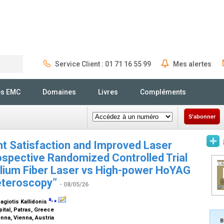
Service Client : 01 71 16 55 99
Mes alertes
Rechercher
és EMC
Domaines
Livres
Compléments
S'abonner
nt Satisfaction and Improved Laser
spective Randomized Controlled Trial
lium Fiber Laser vs High-power HoYAG
reteroscopy”
- 08/05/26
a
,
⁎
nagiotis Kallidonis
pital, Patras, Greece
enna, Vienna, Austria
B