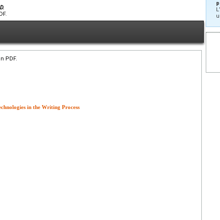
p
D.
L
DF.
u
en PDF.
echnologies in the Writing Process