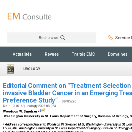
Rechercher
Service C
Rechercher
Actualités
Revues
Traités EMC
Domaines
UROLOGY
Editorial Comment on “Treatment Selection
invasive Bladder Cancer in an Emerging Trea
Preference Study”
- 08/05/26
Doi : 10.1016/j.urology.2026.03.023
⁎
Woodson W. Smelser
Washington University in St. Louis Department of Surgery, Division of Urology, 
⁎
Address correspondence to: Woodson W. Smelser, M.D., Washington University in St. Louis
Louis, MO. Washington University in St. Louis Department of Surgery, Division of Urology S