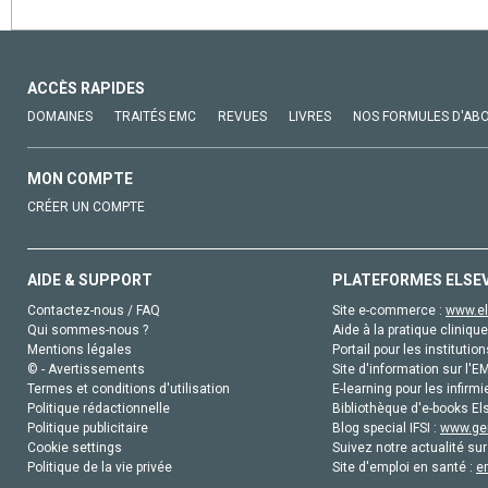
ACCÈS RAPIDES
DOMAINES
TRAITÉS EMC
REVUES
LIVRES
NOS FORMULES D'AB
MON COMPTE
CRÉER UN COMPTE
AIDE & SUPPORT
PLATEFORMES ELSE
Contactez-nous / FAQ
Site e-commerce :
www.el
Qui sommes-nous ?
Aide à la pratique clinique
Mentions légales
Portail pour les institution
© - Avertissements
Site d'information sur l'E
Termes et conditions d'utilisation
E-learning pour les infirmi
Politique rédactionnelle
Bibliothèque d'e-books Els
Politique publicitaire
Blog special IFSI :
www.gen
Cookie settings
Suivez notre actualité sur
Politique de la vie privée
Site d'emploi en santé :
e