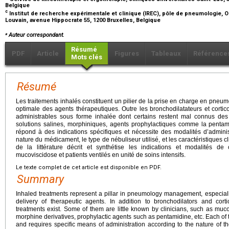
Belgique
c
Institut de recherche expérimentale et clinique (IREC), pôle de pneumologie, O
Louvain, avenue Hippocrate 55, 1200 Bruxelles, Belgique
⁎
Auteur correspondant.
Résumé
PDF
Article
Figures
Tableaux
Référence
Mots clés
Résumé
Les traitements inhalés constituent un pilier de la prise en charge en pneum
optimale des agents thérapeutiques. Outre les bronchodilatateurs et cortic
administrables sous forme inhalée dont certains restent mal connus des c
solutions salines, morphiniques, agents prophylactiques comme la pentami
répond à des indications spécifiques et nécessite des modalités d’administ
nature du médicament, le type de nébuliseur utilisé, et les caractéristiques c
de la littérature décrit et synthétise les indications et modalités d
mucoviscidose et patients ventilés en unité de soins intensifs.
Le texte complet de cet article est disponible en PDF.
Summary
Inhaled treatments represent a pillar in pneumology management, especially
delivery of therapeutic agents. In addition to bronchodilators and cort
treatments exist. Some of them are little known by clinicians, such as mucoly
morphine derivatives, prophylactic agents such as pentamidine, etc. Each of 
and requires specific means of administration according to the nature of t