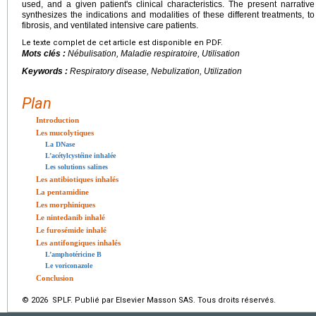
used, and a given patient's clinical characteristics. The present narrativ
synthesizes the indications and modalities of these different treatments, 
fibrosis, and ventilated intensive care patients.
Le texte complet de cet article est disponible en PDF.
Mots clés :
Nébulisation, Maladie respiratoire, Utilisation
Keywords :
Respiratory disease, Nebulization, Utilization
Plan
Introduction
Les mucolytiques
La DNase
L’acétylcystéine inhalée
Les solutions salines
Les antibiotiques inhalés
La pentamidine
Les morphiniques
Le nintedanib inhalé
Le furosémide inhalé
Les antifongiques inhalés
L’amphotéricine B
Le voriconazole
Conclusion
© 2026 SPLF. Publié par Elsevier Masson SAS. Tous droits réservés.