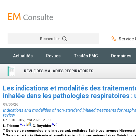
Rechercher
Service C
Rechercher
Actualités
Revues
Traités EMC
Domaines
REVUE DES MALADIES RESPIRATOIRES
Les indications et modalités des traitemen
inhalée dans les pathologies respiratoires :
09/05/26
Indications and modalities of non-standard inhaled treatments for respira
review
Doi : 10.1016/j.rmr.2025.12.061
a
,
⁎
b
,
c
L. Frisson
, G. Reychler
a
Service de pneumologie, cliniques universitaires Saint-Luc, avenue Hippocrate
b
Service de kinésithérapie et ergothérapie, cliniques universitaires Saint-Luc, 