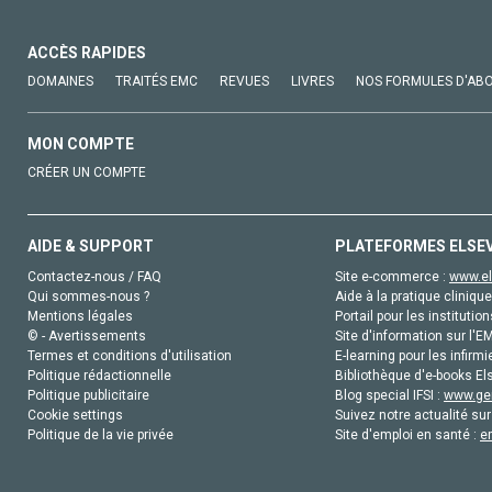
ACCÈS RAPIDES
DOMAINES
TRAITÉS EMC
REVUES
LIVRES
NOS FORMULES D'AB
MON COMPTE
CRÉER UN COMPTE
AIDE & SUPPORT
PLATEFORMES ELSE
Contactez-nous / FAQ
Site e-commerce :
www.el
Qui sommes-nous ?
Aide à la pratique clinique
Mentions légales
Portail pour les institution
© - Avertissements
Site d'information sur l'E
Termes et conditions d'utilisation
E-learning pour les infirmi
Politique rédactionnelle
Bibliothèque d'e-books Els
Politique publicitaire
Blog special IFSI :
www.gen
Cookie settings
Suivez notre actualité sur
Politique de la vie privée
Site d'emploi en santé :
e