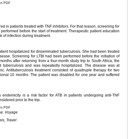
en PDF.
d in patients treated with TNF inhibitors. For that reason, screening for
ly performed before the start of treatment. Therapeutic patient education
 of infection during treatment.
tient hospitalized for disseminated tuberculosis. She had been treated
sease. Screening for LTBI had been performed before the initiation of
nths after returning from a four-month study trip to South Africa, the
d tuberculosis and was repeatedly hospitalized. The disease was at
ic. Antituberculosis treatment consisted of quadruple therapy for two
tional 10 months. The patient was disabled for one year and suffered
s endemicity is a risk factor for ATB in patients undergoing anti-TNF
idered prior to the trip.
en PDF.
se, Voyage
is, Travel