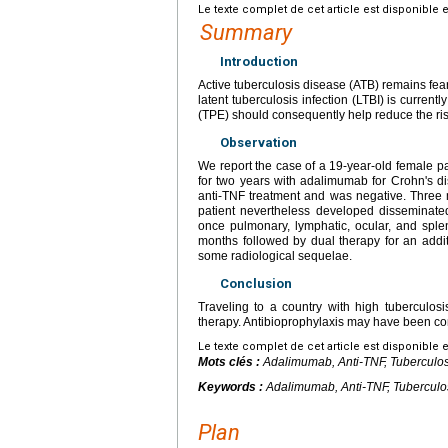
Le texte complet de cet article est disponible 
Summary
Introduction
Active tuberculosis disease (ATB) remains feare
latent tuberculosis infection (LTBI) is current
(TPE) should consequently help reduce the risk
Observation
We report the case of a 19-year-old female pa
for two years with adalimumab for Crohn's di
anti-TNF treatment and was negative. Three mo
patient nevertheless developed disseminate
once pulmonary, lymphatic, ocular, and splen
months followed by dual therapy for an addi
some radiological sequelae.
Conclusion
Traveling to a country with high tuberculosi
therapy. Antibioprophylaxis may have been cons
Le texte complet de cet article est disponible 
Mots clés :
Adalimumab, Anti-TNF, Tuberculo
Keywords :
Adalimumab, Anti-TNF, Tuberculos
Plan