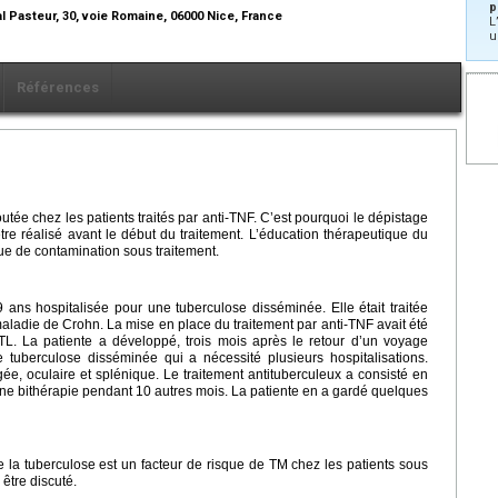
p
l Pasteur, 30, voie Romaine, 06000 Nice, France
L
u
Références
tée chez les patients traités par anti-TNF. C’est pourquoi le dépistage
 être réalisé avant le début du traitement. L’éducation thérapeutique du
sque de contamination sous traitement.
ans hospitalisée pour une tuberculose disséminée. Elle était traitée
ladie de Crohn. La mise en place du traitement par anti-TNF avait été
TL. La patiente a développé, trois mois après le retour d’un voyage
tuberculose disséminée qui a nécessité plusieurs hospitalisations.
gée, oculaire et splénique. Le traitement antituberculeux a consisté en
une bithérapie pendant 10 autres mois. La patiente en a gardé quelques
la tuberculose est un facteur de risque de TM chez les patients sous
être discuté.