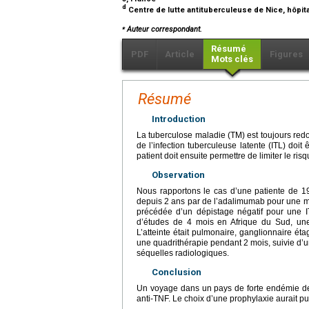
d
Centre de lutte antituberculeuse de Nice, hôpita
⁎
Auteur correspondant.
Résumé
PDF
Article
Figures
Mots clés
Résumé
Introduction
La tuberculose maladie (TM) est toujours redou
de l’infection tuberculeuse latente (ITL) doit
patient doit ensuite permettre de limiter le ri
Observation
Nous rapportons le cas d’une patiente de 19 
depuis 2 ans par de l’adalimumab pour une ma
précédée d’un dépistage négatif pour une I
d’études de 4 mois en Afrique du Sud, une 
L’atteinte était pulmonaire, ganglionnaire éta
une quadrithérapie pendant 2 mois, suivie d’
séquelles radiologiques.
Conclusion
Un voyage dans un pays de forte endémie de 
anti-TNF. Le choix d’une prophylaxie aurait pu 