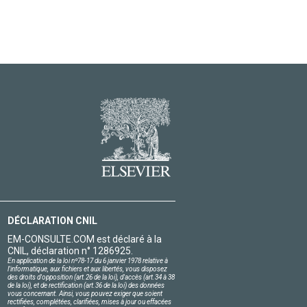
DÉCLARATION CNIL
EM-CONSULTE.COM est déclaré à la
CNIL, déclaration n° 1286925.
En application de la loi nº78-17 du 6 janvier 1978 relative à
l'informatique, aux fichiers et aux libertés, vous disposez
des droits d'opposition (art.26 de la loi), d'accès (art.34 à 38
de la loi), et de rectification (art.36 de la loi) des données
vous concernant. Ainsi, vous pouvez exiger que soient
rectifiées, complétées, clarifiées, mises à jour ou effacées