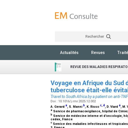
Rechercher
Actualités
Revues
Trait
REVUE DES MALADIES RESPIRATO
Voyage en Afrique du Sud d’
tuberculose était-elle évit
Travel to South Africa by a patient on anti-T
Doi : 10.1016/j.rmr.2025.12.002
a
b
c
,
d
a
A. Gerard
, S. Manni
, K. Risso
, D. Viard
, M.
a
Service de pharmacovigilance, hôpital de Cimiez
b
Service de médecine interne et d’oncologie, hô
cedex, France
c
Service des maladies infectieuses et tropicales,
3, France