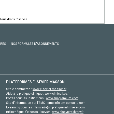
Tous droits réservés.
VRES
NOS FORMULES D'ABONNEMENTS
PLATEFORMES ELSEVIER MASSON
Site e-commerce :
www.elsevier-masson.fr
Aide à la pratique clinique :
www.clinicalkey.fr
Portail pour les institutions :
www.em-premium.com
Site d'information sur l'EMC :
emc-info.em-consulte.com
E-learning pour les infirmier(e)s :
pratique-infirmiere.com
Bibliothèque d'e-books Elsevier :
www.elsevierelibrary.fr