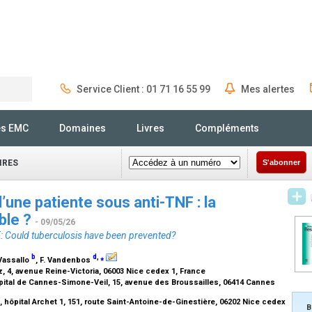
Service Client : 01 71 16 55 99
Mes alertes
Rechercher
és EMC
Domaines
Livres
Compléments
IRES
S'abonner
une patiente sous anti-TNF : la
able ?
- 09/05/26
NF: Could tuberculosis have been prevented?
b
d
,
⁎
 Vassallo
, F. Vandenbos
, 4, avenue Reine-Victoria, 06003 Nice cedex 1, France
pital de Cannes-Simone-Veil, 15, avenue des Broussailles, 06414 Cannes
 hôpital Archet 1, 151, route Saint-Antoine-de-Ginestière, 06202 Nice cedex
B