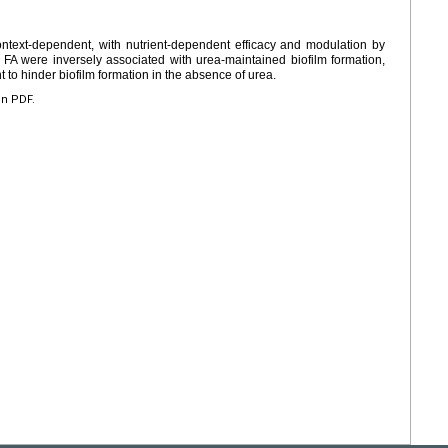
ontext-dependent, with nutrient-dependent efficacy and modulation by
f FA were inversely associated with urea-maintained biofilm formation,
t to hinder biofilm formation in the absence of urea.
en PDF.