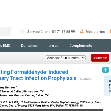
Service Client : 01 71 16 55 99
Mes alertes
Rechercher
és EMC
Domaines
Livres
Compléments
S'abonner
ecting Formaldehyde-Induced
inary Tract Infection Prophylaxis
- 09/05/26
B
p
a
Larry Reitzer
L
u
f Texas at Dallas, Richardson, TX
thwestern Medical Center, Dallas, TX
A.C.S., U.R.P.S., UT Southwestern Medical Center, Dept of Urology, 5323 Harry Hines
 Center, Dept of Urology 5323 Harry Hines Blvd Dallas TX 75390-9110