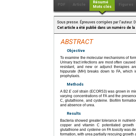
Résumé
PDF
Article
Figures
Mots clés
Sous presse. Épreuves corrigées par l'auteur. 
Cet article a été publié dans un numéro de la
ABSTRACT
Objective
To examine the molecular mechanisms of formal
Urinary tract infections are most often cause
resistant, and new or adjunct therapies a
hippurate (MH) breaks down to FA, which im
prophylaxis.
Methods
A B2
E coli
strain (ECOR53) was grown in mini
varying concentrations of FA and the presence
C, glutathione, and cysteine. Biofilm format
and absence of urea.
Results
Bacteria showed greater tolerance in nutrient
copper and vitamin C potentiated growth inh
glutathione and cysteine on FA toxicity was 
formation, with urea partially rescuing growth