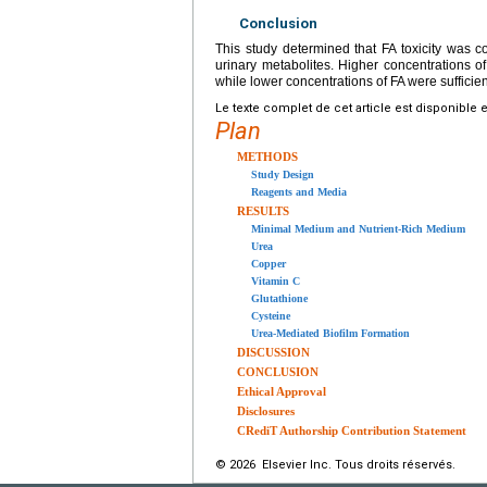
Conclusion
This study determined that FA toxicity was c
urinary metabolites. Higher concentrations o
while lower concentrations of FA were sufficien
Le texte complet de cet article est disponible 
Plan
METHODS
Study Design
Reagents and Media
RESULTS
Minimal Medium and Nutrient-Rich Medium
Urea
Copper
Vitamin C
Glutathione
Cysteine
Urea-Mediated Biofilm Formation
DISCUSSION
CONCLUSION
Ethical Approval
Disclosures
CRediT Authorship Contribution Statement
© 2026 Elsevier Inc. Tous droits réservés.