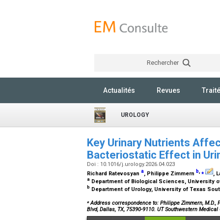
Rechercher
Actualités
Revues
Trait
UROLOGY
Key Urinary Nutrients Aff
Bacteriostatic Effect in Ur
Doi : 10.1016/j.urology.2026.04.023
a
b
,
⁎
Richard Ratevosyan
, Philippe Zimmern
, 
a
Department of Biological Sciences, University o
b
Department of Urology, University of Texas Sou
⁎
Address correspondence to: Philippe Zimmern, M.D., F.
Blvd, Dallas, TX, 75390-9110. UT Southwestern Medical