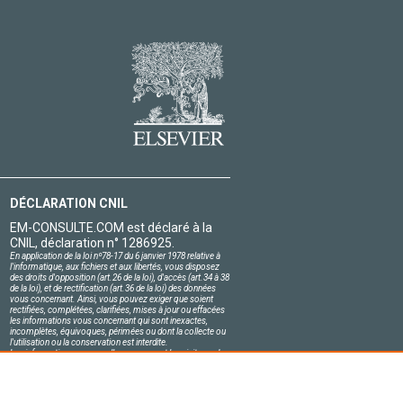
DÉCLARATION CNIL
EM-CONSULTE.COM est déclaré à la
CNIL, déclaration n° 1286925.
En application de la loi nº78-17 du 6 janvier 1978 relative à
l'informatique, aux fichiers et aux libertés, vous disposez
des droits d'opposition (art.26 de la loi), d'accès (art.34 à 38
de la loi), et de rectification (art.36 de la loi) des données
vous concernant. Ainsi, vous pouvez exiger que soient
rectifiées, complétées, clarifiées, mises à jour ou effacées
les informations vous concernant qui sont inexactes,
incomplètes, équivoques, périmées ou dont la collecte ou
l'utilisation ou la conservation est interdite.
Les informations personnelles concernant les visiteurs de
notre site, y compris leur identité, sont confidentielles.
Le responsable du site s'engage sur l'honneur à respecter
les conditions légales de confidentialité applicables en
France et à ne pas divulguer ces informations à des tiers.