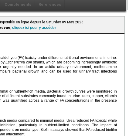
Compléments
Références
Disponible en ligne depuis le Saturday 09 May 2026
 revue,
cliquez ici pour y accéder
dehyde (FA) toxicity under different nutritional environments in urine.
d by
Escherichia coli
strains, which are becoming increasingly antibiotic
re urgently needed. In an acidic urinary environment, methenamine
pairs bacterial growth and can be used for urinary tract infections
mal or nutrient-rich media. Bacterial growth curves were monitored in
 of different substrates commonly found in urine: urea, copper, vitamin
ion was quantified across a range of FA concentrations in the presence
-rich media compared to minimal media. Urea reduced FA toxicity, while
ibition, particularly in nutrient-limited conditions. The impact of
dependent on media type. Biofilm assays showed that FA reduced biofilm
 and attachment.