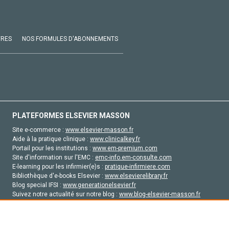
VRES
NOS FORMULES D'ABONNEMENTS
PLATEFORMES ELSEVIER MASSON
Site e-commerce :
www.elsevier-masson.fr
Aide à la pratique clinique :
www.clinicalkey.fr
Portail pour les institutions :
www.em-premium.com
Site d'information sur l'EMC :
emc-info.em-consulte.com
E-learning pour les infirmier(e)s :
pratique-infirmiere.com
Bibliothèque d'e-books Elsevier :
www.elsevierelibrary.fr
Blog special IFSI :
www.generationelsevier.fr
Suivez notre actualité sur notre blog :
www.blog-elsevier-masson.fr
Site d'emploi en santé :
emploisante.com