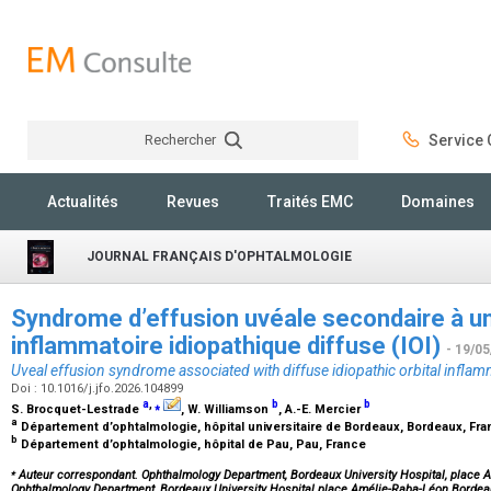
Rechercher
Service C
Rechercher
Actualités
Revues
Traités EMC
Domaines
JOURNAL FRANÇAIS D'OPHTALMOLOGIE
Syndrome d’effusion uvéale secondaire à un
inflammatoire idiopathique diffuse (IOI)
- 19/05
Uveal effusion syndrome associated with diffuse idiopathic orbital inflam
Doi : 10.1016/j.jfo.2026.104899
a
,
⁎
b
b
S. Brocquet-Lestrade
, W. Williamson
, A.-E. Mercier
a
Département d’ophtalmologie, hôpital universitaire de Bordeaux, Bordeaux, Fr
b
Département d’ophtalmologie, hôpital de Pau, Pau, France
⁎
Auteur correspondant. Ophthalmology Department, Bordeaux University Hospital, place 
Ophthalmology Department, Bordeaux University Hospital place Amélie-Raba-Léon Borde