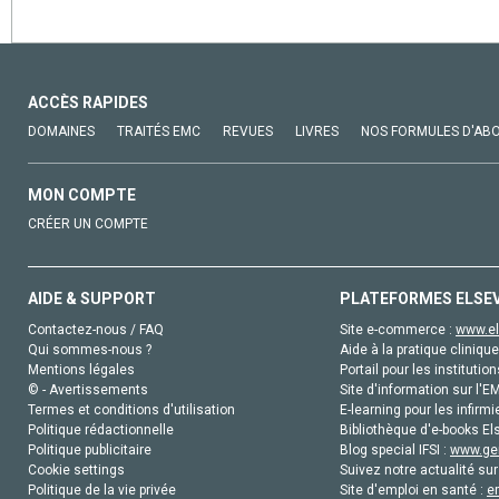
ACCÈS RAPIDES
DOMAINES
TRAITÉS EMC
REVUES
LIVRES
NOS FORMULES D'AB
MON COMPTE
CRÉER UN COMPTE
AIDE & SUPPORT
PLATEFORMES ELSE
Contactez-nous / FAQ
Site e-commerce :
www.el
Qui sommes-nous ?
Aide à la pratique clinique
Mentions légales
Portail pour les institution
© - Avertissements
Site d'information sur l'E
Termes et conditions d'utilisation
E-learning pour les infirmi
Politique rédactionnelle
Bibliothèque d'e-books Els
Politique publicitaire
Blog special IFSI :
www.gen
Cookie settings
Suivez notre actualité sur
Politique de la vie privée
Site d'emploi en santé :
e