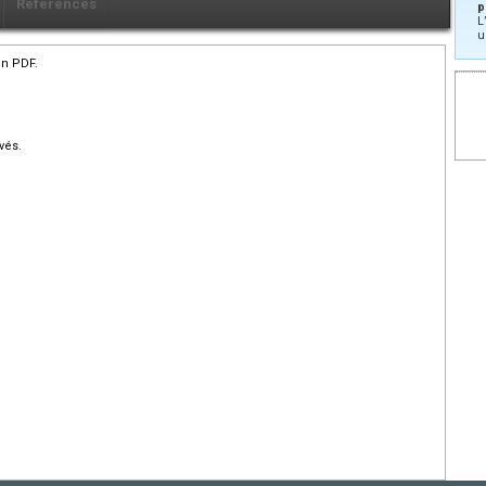
Références
p
L
u
en PDF.
vés.