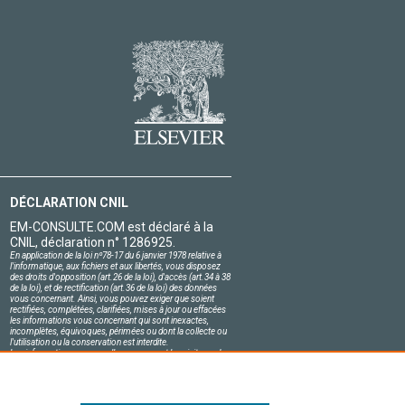
DÉCLARATION CNIL
EM-CONSULTE.COM est déclaré à la
CNIL, déclaration n° 1286925.
En application de la loi nº78-17 du 6 janvier 1978 relative à
l'informatique, aux fichiers et aux libertés, vous disposez
des droits d'opposition (art.26 de la loi), d'accès (art.34 à 38
de la loi), et de rectification (art.36 de la loi) des données
vous concernant. Ainsi, vous pouvez exiger que soient
rectifiées, complétées, clarifiées, mises à jour ou effacées
les informations vous concernant qui sont inexactes,
incomplètes, équivoques, périmées ou dont la collecte ou
l'utilisation ou la conservation est interdite.
Les informations personnelles concernant les visiteurs de
notre site, y compris leur identité, sont confidentielles.
Le responsable du site s'engage sur l'honneur à respecter
les conditions légales de confidentialité applicables en
France et à ne pas divulguer ces informations à des tiers.