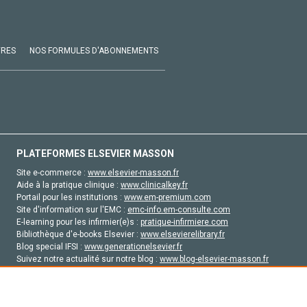
VRES
NOS FORMULES D'ABONNEMENTS
PLATEFORMES ELSEVIER MASSON
Site e-commerce :
www.elsevier-masson.fr
Aide à la pratique clinique :
www.clinicalkey.fr
Portail pour les institutions :
www.em-premium.com
Site d'information sur l'EMC :
emc-info.em-consulte.com
E-learning pour les infirmier(e)s :
pratique-infirmiere.com
Bibliothèque d'e-books Elsevier :
www.elsevierelibrary.fr
Blog special IFSI :
www.generationelsevier.fr
Suivez notre actualité sur notre blog :
www.blog-elsevier-masson.fr
Site d'emploi en santé :
emploisante.com