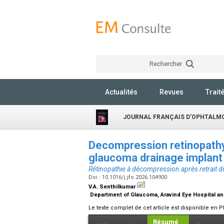
Rechercher
Actualités
Revues
Trait
JOURNAL FRANÇAIS D'OPHTALM
Decompression retinopathy 
glaucoma drainage implan
Rétinopathie à décompression après retrait d
Doi : 10.1016/j.jfo.2026.104900
V.A. Senthilkumar
Department of Glaucoma, Aravind Eye Hospital and
Le texte complet de cet article est disponible en P
Résumé