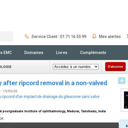
Service Client : 01 71 16 55 99
Mes alertes
Rechercher
és EMC
Domaines
Livres
Compléments
OLOGIE
S'abonner
after ripcord removal in a non-valved
t
- 19/05/26
u ripcord d’un implant de drainage du glaucome sans valve
 postgraduate Institute of ophthalmology, Madurai, Tamilnadu, India
DF.
B