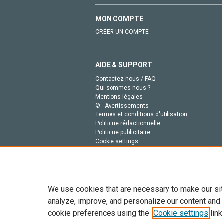
MON COMPTE
CRÉER UN COMPTE
AIDE & SUPPORT
Contactez-nous / FAQ
Qui sommes-nous ?
Mentions légales
© - Avertissements
Termes et conditions d'utilisation
Politique rédactionnelle
Politique publicitaire
Cookie settings
Politique de la vie privée
We use cookies that are necessary to make our si
analyze, improve, and personalize our content and
cookie preferences using the
Cookie settings
link
Tout le contenu de ce site: Copyright © 2026 Else
de données, a la formation en IA et aux technol