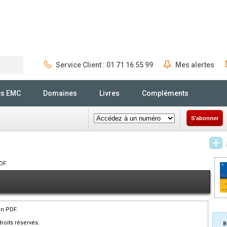
Service Client : 01 71 16 55 99
Mes alertes
Rechercher
és EMC
Domaines
Livres
Compléments
S'abonner
DF.
en PDF.
roits réservés.
B