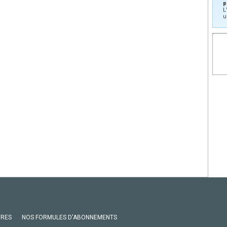
p
L
u
VRES
NOS FORMULES D'ABONNEMENTS