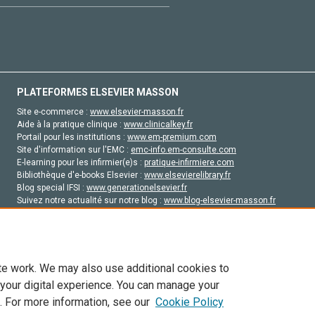
PLATEFORMES ELSEVIER MASSON
Site e-commerce :
www.elsevier-masson.fr
Aide à la pratique clinique :
www.clinicalkey.fr
Portail pour les institutions :
www.em-premium.com
Site d'information sur l'EMC :
emc-info.em-consulte.com
E-learning pour les infirmier(e)s :
pratique-infirmiere.com
Bibliothèque d'e-books Elsevier :
www.elsevierelibrary.fr
Blog special IFSI :
www.generationelsevier.fr
Suivez notre actualité sur notre blog :
www.blog-elsevier-masson.fr
Site d'emploi en santé :
emploisante.com
te work. We may also use additional cookies to
 your digital experience. You can manage your
. For more information, see our
Cookie Policy
vier, ses concédants de licence et ses contributeurs. Tout les droits sont réservés, y 
ogies similaires. Pour tout contenu en libre accès, les conditions de licence Creati