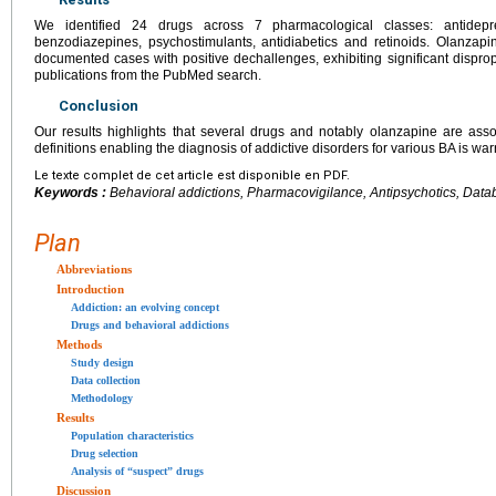
We identified 24 drugs across 7 pharmacological classes: antidepress
benzodiazepines, psychostimulants, antidiabetics and retinoids. Olanza
documented cases with positive dechallenges, exhibiting significant disprop
publications from the PubMed search.
Conclusion
Our results highlights that several drugs and notably olanzapine are ass
definitions enabling the diagnosis of addictive disorders for various BA is war
Le texte complet de cet article est disponible en PDF.
Keywords :
Behavioral addictions, Pharmacovigilance, Antipsychotics, Dat
Plan
Abbreviations
Introduction
Addiction: an evolving concept
Drugs and behavioral addictions
Methods
Study design
Data collection
Methodology
Results
Population characteristics
Drug selection
Analysis of “suspect” drugs
Discussion