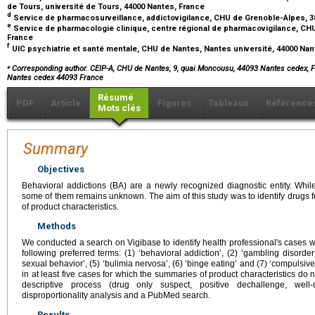
de Tours, université de Tours, 44000 Nantes, France
d
Service de pharmacosurveillance, addictovigilance, CHU de Grenoble-Alpes, 
e
Service de pharmacologie clinique, centre régional de pharmacovigilance, CHU
France
f
UIC psychiatrie et santé mentale, CHU de Nantes, Nantes université, 44000 Na
⁎
Corresponding author. CEIP-A, CHU de Nantes, 9, quai Moncousu, 44093 Nantes cedex, 
Nantes cedex 44093 France
Résumé
PDF
Article
Figures
Tableaux
Référence
Mots clés
Summary
Objectives
Behavioral addictions (BA) are a newly recognized diagnostic entity. Wh
some of them remains unknown. The aim of this study was to identify drugs fo
of product characteristics.
Methods
We conducted a search on Vigibase to identify health professional's cases 
following preferred terms: (1) ‘behavioral addiction’, (2) ‘gambling disorder
sexual behavior’, (5) ‘bulimia nervosa’, (6) ‘binge eating’ and (7) ‘compulsi
in at least five cases for which the summaries of product characteristics 
descriptive process (drug only suspect, positive dechallenge, wel
disproportionality analysis and a PubMed search.
Results