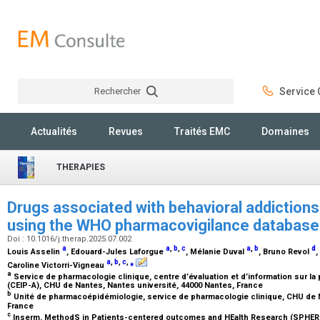
Rechercher
Service C
Rechercher
Actualités
Revues
Traités EMC
Domaines
THERAPIES
Drugs associated with behavioral addictions:
using the WHO pharmacovigilance databas
Doi : 10.1016/j.therap.2025.07.002
a
a
,
b
,
c
a
,
b
d
Louis Asselin
, Edouard-Jules Laforgue
, Mélanie Duval
, Bruno Revol
,
a
,
b
,
c
,
⁎
Caroline Victorri-Vigneau
a
Service de pharmacologie clinique, centre d’évaluation et d’information sur 
(CEIP-A), CHU de Nantes, Nantes université, 44000 Nantes, France
b
Unité de pharmacoépidémiologie, service de pharmacologie clinique, CHU de N
France
c
Inserm, MethodS in Patients-centered outcomes and HEalth Research (SPHERE