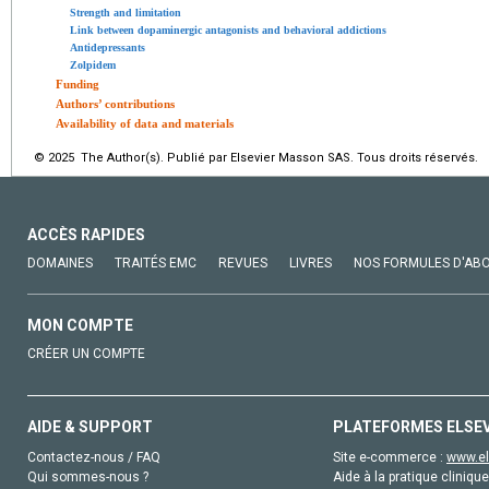
Strength and limitation
Link between dopaminergic antagonists and behavioral addictions
Antidepressants
Zolpidem
Funding
Authors’ contributions
Availability of data and materials
© 2025 The Author(s). Publié par Elsevier Masson SAS. Tous droits réservés.
ACCÈS RAPIDES
DOMAINES
TRAITÉS EMC
REVUES
LIVRES
NOS FORMULES D'AB
MON COMPTE
CRÉER UN COMPTE
AIDE & SUPPORT
PLATEFORMES ELSE
Contactez-nous / FAQ
Site e-commerce :
www.el
Qui sommes-nous ?
Aide à la pratique clinique