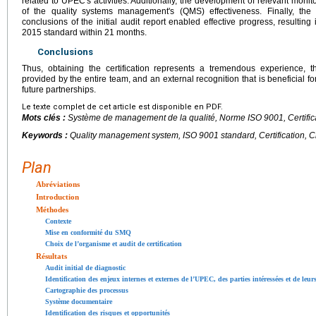
related to UPEC's activities. Additionally, the development of relevant monito
of the quality systems management's (QMS) effectiveness. Finally, the 
conclusions of the initial audit report enabled effective progress, resulti
2015 standard within 21 months.
Conclusions
Thus, obtaining the certification represents a tremendous experience, t
provided by the entire team, and an external recognition that is beneficial fo
future partnerships.
Le texte complet de cet article est disponible en PDF.
Mots clés :
Système de management de la qualité, Norme ISO 9001, Certifica
Keywords :
Quality management system, ISO 9001 standard, Certification, Cl
Plan
Abréviations
Introduction
Méthodes
Contexte
Mise en conformité du SMQ
Choix de l’organisme et audit de certification
Résultats
Audit initial de diagnostic
Identification des enjeux internes et externes de l’UPEC, des parties intéressées et de leur
Cartographie des processus
Système documentaire
Identification des risques et opportunités