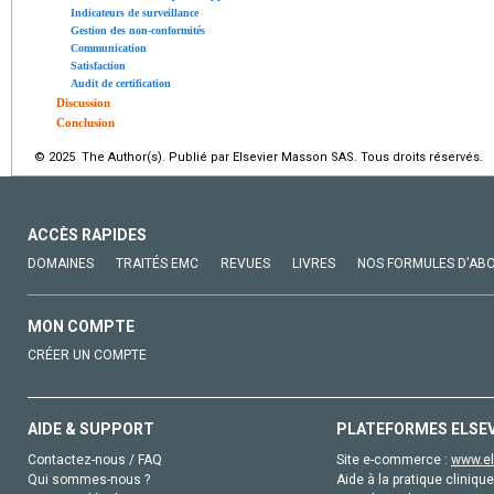
Indicateurs de surveillance
Gestion des non-conformités
Communication
Satisfaction
Audit de certification
Discussion
Conclusion
© 2025 The Author(s). Publié par Elsevier Masson SAS. Tous droits réservés.
ACCÈS RAPIDES
DOMAINES
TRAITÉS EMC
REVUES
LIVRES
NOS FORMULES D'AB
MON COMPTE
CRÉER UN COMPTE
AIDE & SUPPORT
PLATEFORMES ELSE
Contactez-nous / FAQ
Site e-commerce :
www.el
Qui sommes-nous ?
Aide à la pratique clinique