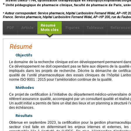
Inserm UMRS-1144, optimisation thérapeutique en neuropsychopharmacologie, u
e
Unité pédagogique de pharmacie clinique, faculté de pharmacie de Paris, univer
⁎
Auteur correspondant. Service pharmacie, hôpital Lariboisière Fernand Widal, AP–HP, 20
France. Service pharmacie, hôpital Lariboisière Fernand Widal, AP–HP 200, rue du Faubo
Résumé
PDF
Article
Figures
Tableaux
Référence
Mots clés
Résumé
Objectifs
Le domaine de la recherche clinique est en développement permanent dans 
Ce développement ne doit cependant pas se faire aux dépens de la qualité d
impliqués dans les projets de recherche. Décrire la démarche de certif
qualité de l’unité pharmaceutique des essais cliniques de l’hôpital Lari
norme ISO 9001 : 2015 pour l’amélioration continue de la qualité.
Méthodes
Ce projet de certification à l’initiative du département médico-universitaire d
référent assurance qualité, accompagné par un consultant qualité et réalis
Un audit initial a permis de faire un état des lieux et un planning a structur
des échéances.
Résultats
Obtenue en septembre 2023, la certification pour la gestion pharmaceutiq
secteur s’est faite en déterminant les enjeux internes et externes, les 