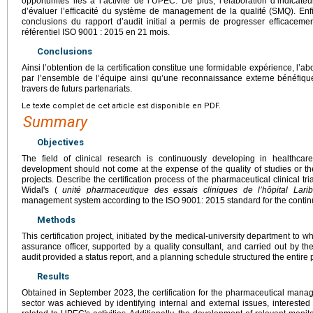
opportunités liés à l’activité de l’UPEC. De plus, l’élaboration d’indicate
d’évaluer l’efficacité du système de management de la qualité (SMQ). Enfi
conclusions du rapport d’audit initial a permis de progresser efficace
référentiel ISO 9001 : 2015 en 21 mois.
Conclusions
Ainsi l’obtention de la certification constitue une formidable expérience, l’a
par l’ensemble de l’équipe ainsi qu’une reconnaissance externe bénéfique
travers de futurs partenariats.
Le texte complet de cet article est disponible en PDF.
Summary
Objectives
The field of clinical research is continuously developing in healthcare
development should not come at the expense of the quality of studies or the
projects. Describe the certification process of the pharmaceutical clinical tr
Widal's (
unité pharmaceutique des essais cliniques de l’hôpital Lari
management system according to the ISO 9001: 2015 standard for the contin
Methods
This certification project, initiated by the medical-university department to
assurance officer, supported by a quality consultant, and carried out by t
audit provided a status report, and a planning schedule structured the entire 
Results
Obtained in September 2023, the certification for the pharmaceutical manag
sector was achieved by identifying internal and external issues, interested 