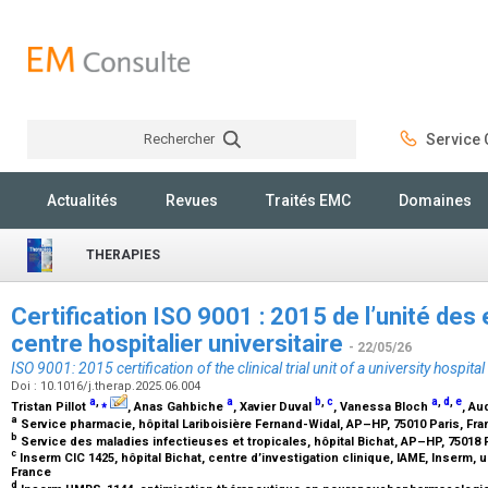
Rechercher
Service C
Rechercher
Actualités
Revues
Traités EMC
Domaines
THERAPIES
Certification ISO 9001 : 2015 de l’unité des 
centre hospitalier universitaire
- 22/05/26
ISO 9001: 2015 certification of the clinical trial unit of a university hospital
Doi : 10.1016/j.therap.2025.06.004
a
,
⁎
a
b
,
c
a
,
d
,
e
Tristan Pillot
, Anas Gahbiche
, Xavier Duval
, Vanessa Bloch
, A
a
Service pharmacie, hôpital Lariboisière Fernand-Widal, AP–HP, 75010 Paris, Fr
b
Service des maladies infectieuses et tropicales, hôpital Bichat, AP–HP, 75018 
c
Inserm CIC 1425, hôpital Bichat, centre d’investigation clinique, IAME, Inserm, u
France
d