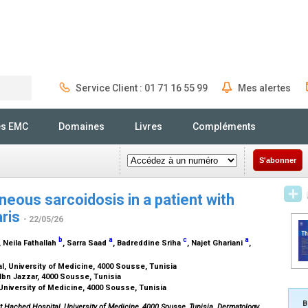
Service Client : 01 71 16 55 99
Mes alertes
Rechercher
és EMC
Domaines
Livres
Compléments
S'abonner
eous sarcoidosis in a patient with
aris
- 22/05/26
b
a
c
a
, Neila Fathallah
, Sarra Saad
, Badreddine Sriha
, Najet Ghariani
,
, University of Medicine, 4000 Sousse, Tunisia
Ibn Jazzar, 4000 Sousse, Tunisia
University of Medicine, 4000 Sousse, Tunisia
B
 Hached Hospital, University of Medicine, 4000 Sousse, Tunisia. Dermatology