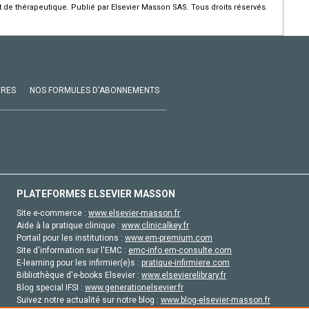
de thérapeutique. Publié par Elsevier Masson SAS. Tous droits réservés.
VRES
NOS FORMULES D'ABONNEMENTS
PLATEFORMES ELSEVIER MASSON
Site e-commerce :
www.elsevier-masson.fr
Aide à la pratique clinique :
www.clinicalkey.fr
Portail pour les institutions :
www.em-premium.com
Site d'information sur l'EMC :
emc-info.em-consulte.com
E-learning pour les infirmier(e)s :
pratique-infirmiere.com
Bibliothèque d'e-books Elsevier :
www.elsevierelibrary.fr
Blog special IFSI :
www.generationelsevier.fr
Suivez notre actualité sur notre blog :
www.blog-elsevier-masson.fr