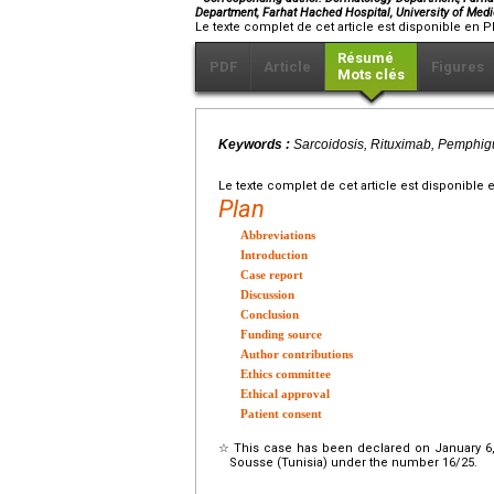
Department, Farhat Hached Hospital, University of Med
Le texte complet de cet article est disponible en P
Résumé
PDF
Article
Figures
Mots clés
Keywords :
Sarcoidosis, Rituximab, Pemphig
Le texte complet de cet article est disponible 
Plan
Abbreviations
Introduction
Case report
Discussion
Conclusion
Funding source
Author contributions
Ethics committee
Ethical approval
Patient consent
☆
This case has been declared on January 6,
Sousse (Tunisia) under the number 16/25.