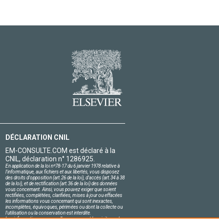
DÉCLARATION CNIL
EM-CONSULTE.COM est déclaré à la
CNIL, déclaration n° 1286925.
En application de la loi nº78-17 du 6 janvier 1978 relative à
l'informatique, aux fichiers et aux libertés, vous disposez
des droits d'opposition (art.26 de la loi), d'accès (art.34 à 38
de la loi), et de rectification (art.36 de la loi) des données
vous concernant. Ainsi, vous pouvez exiger que soient
rectifiées, complétées, clarifiées, mises à jour ou effacées
les informations vous concernant qui sont inexactes,
incomplètes, équivoques, périmées ou dont la collecte ou
l'utilisation ou la conservation est interdite.
Les informations personnelles concernant les visiteurs de