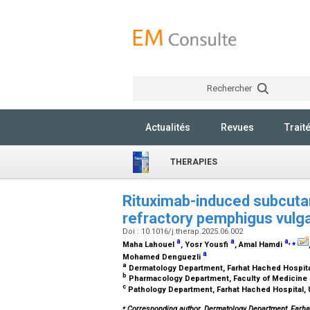
Rechercher
Actualités
Revues
Trait
THERAPIES
Rituximab-induced subcutan
refractory pemphigus vulg
Doi : 10.1016/j.therap.2025.06.002
a
a
a
,
⁎
Maha Lahouel
, Yosr Yousfi
, Amal Hamdi
a
Mohamed Denguezli
a
Dermatology Department, Farhat Hached Hospital
b
Pharmacology Department, Faculty of Medicine 
c
Pathology Department, Farhat Hached Hospital, 
⁎
Corresponding author. Dermatology Department, Farhat