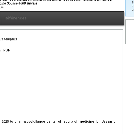
p
icine Sousse 4000 Tunisia
L
DF.
u
Références
us vulgaris
en PDF.
 2025 to pharmacovigilance center of faculty of medicine Ibn Jazzar of