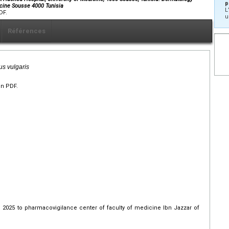
p
icine Sousse 4000 Tunisia
L
DF.
u
Références
us vulgaris
en PDF.
 2025 to pharmacovigilance center of faculty of medicine Ibn Jazzar of