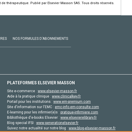
de thérapeutique. Publié par Elsevier Masson SAS. Tous droits réservés.
VRES
NOS FORMULES D'ABONNEMENTS
PLATEFORMES ELSEVIER MASSON
Site e-commerce :
www.elsevier-masson.fr
Aide à la pratique clinique :
www.clinicalkey.fr
Portail pour les institutions :
www.em-premium.com
Site d'information sur l'EMC :
emc-info.em-consulte.com
E-learning pour les infirmier(e)s :
pratique-infirmiere.com
Bibliothèque d'e-books Elsevier :
www.elsevierelibrary.fr
Blog special IFSI :
www.generationelsevier.fr
Suivez notre actualité sur notre blog :
www.blog-elsevier-masson.fr