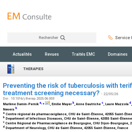
Rechercher
Service C
Rechercher
Actualités
Revues
Traités EMC
Domaines
THERAPIES
Preventing the risk of tuberculosis with teri
treatment screening necessary?
- 22/05/26
Doi : 10.1016/j.therap.2025.06.003
a
,
⁎
b
c
d
Marlène Damin-Pernik
, Emilie Mayer
, Anne Dautriche
, Laure Mazzola
b
Nevers
a
Centre régional de pharmacovigilance, CHU de Saint-Étienne, 42055 Saint-Étie
b
Department of Infectious Diseases, CHU de Saint-Étienne, 42055 Saint-Étienn
c
Centre Régional de Pharmacovigilance de Bourgogne, CHU Dijon-Bourgogne, 2
d
Department of Neurology, CHU de Saint-Étienne, 42055 Saint-Étienne, France