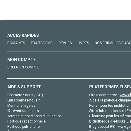
ACCÈS RAPIDES
DOMAINES
TRAITÉS EMC
REVUES
LIVRES
NOS FORMULES D'AB
MON COMPTE
CRÉER UN COMPTE
AIDE & SUPPORT
PLATEFORMES ELSE
Contactez-nous / FAQ
Site e-commerce :
www.el
Qui sommes-nous ?
Aide à la pratique clinique
Mentions légales
Portail pour les institution
© - Avertissements
Site d'information sur l'E
Termes et conditions d'utilisation
E-learning pour les infirmi
Politique rédactionnelle
Bibliothèque d'e-books Els
Politique publicitaire
Blog special IFSI :
www.gen