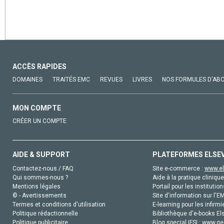
ACCÈS RAPIDES
DOMAINES
TRAITÉS EMC
REVUES
LIVRES
NOS FORMULES D'AB
MON COMPTE
CRÉER UN COMPTE
AIDE & SUPPORT
PLATEFORMES ELSE
Contactez-nous / FAQ
Site e-commerce :
www.el
Qui sommes-nous ?
Aide à la pratique clinique
Mentions légales
Portail pour les institution
© - Avertissements
Site d'information sur l'E
Termes et conditions d'utilisation
E-learning pour les infirmi
Politique rédactionnelle
Bibliothèque d'e-books Els
Politique publicitaire
Blog special IFSI :
www.gen