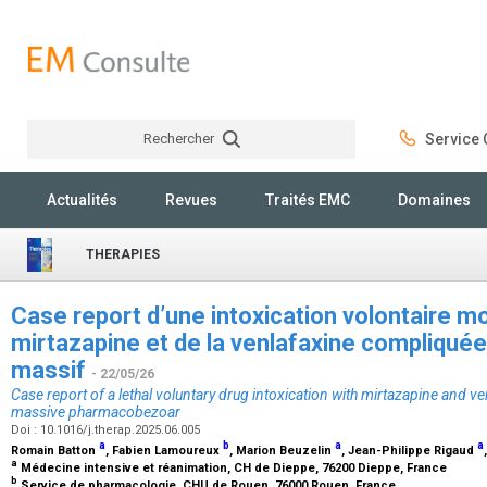
Rechercher
Service C
Rechercher
Actualités
Revues
Traités EMC
Domaines
THERAPIES
Case report d’une intoxication volontaire mo
mirtazapine et de la venlafaxine compliqu
massif
- 22/05/26
Case report of a lethal voluntary drug intoxication with mirtazapine and v
massive pharmacobezoar
Doi : 10.1016/j.therap.2025.06.005
a
b
a
a
Romain Batton
, Fabien Lamoureux
, Marion Beuzelin
, Jean-Philippe Rigaud
a
Médecine intensive et réanimation, CH de Dieppe, 76200 Dieppe, France
b
Service de pharmacologie, CHU de Rouen, 76000 Rouen, France