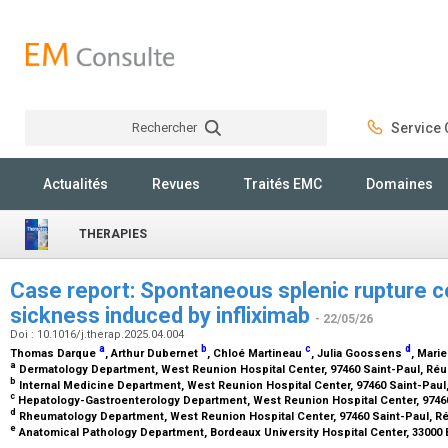
Rechercher
Service C
Rechercher
Actualités
Revues
Traités EMC
Domaines
THERAPIES
Case report: Spontaneous splenic rupture 
sickness induced by infliximab
- 22/05/26
Doi : 10.1016/j.therap.2025.04.004
a
b
c
d
Thomas Darque
, Arthur Dubernet
, Chloé Martineau
, Julia Goossens
, Mari
a
Dermatology Department, West Reunion Hospital Center, 97460 Saint-Paul, Réu
b
Internal Medicine Department, West Reunion Hospital Center, 97460 Saint-Paul
c
Hepatology-Gastroenterology Department, West Reunion Hospital Center, 97460
d
Rheumatology Department, West Reunion Hospital Center, 97460 Saint-Paul, Ré
e
Anatomical Pathology Department, Bordeaux University Hospital Center, 33000