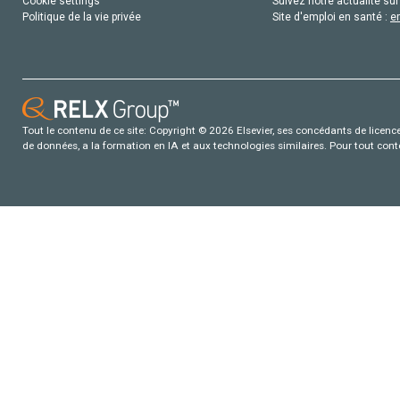
Cookie settings
Suivez notre actualité sur
Politique de la vie privée
Site d'emploi en santé :
e
Tout le contenu de ce site: Copyright © 2026 Elsevier, ses concédants de licence e
de données, a la formation en IA et aux technologies similaires. Pour tout con