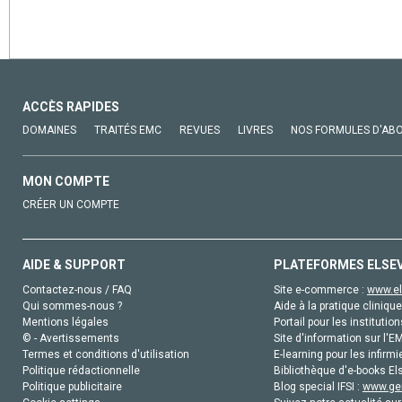
ACCÈS RAPIDES
DOMAINES
TRAITÉS EMC
REVUES
LIVRES
NOS FORMULES D'AB
MON COMPTE
CRÉER UN COMPTE
AIDE & SUPPORT
PLATEFORMES ELSE
Contactez-nous / FAQ
Site e-commerce :
www.el
Qui sommes-nous ?
Aide à la pratique clinique
Mentions légales
Portail pour les institution
© - Avertissements
Site d'information sur l'E
Termes et conditions d'utilisation
E-learning pour les infirmi
Politique rédactionnelle
Bibliothèque d'e-books Els
Politique publicitaire
Blog special IFSI :
www.gen