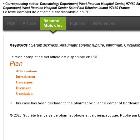
⁎
Corresponding author. Dermatology Department, West Reunion Hospital Center, 97460 Sai
Department, West Reunion Hospital Center Saint-Paul Réunion Island 97460 France
Le texte complet de cet article est disponible en PDF.
Résumé
PDF
Article
Figures
Références
Mots clés
Keywords :
Serum sickness, Atraumatic splenic rupture, Infliximab, Circul
Le texte complet de cet article est disponible en PDF.
Plan
Abbreviations
Introduction
Case report
Discussion
Conclusion
☆
This case has been declared to the pharmacovigilance center of Bordeaux t
© 2025 Société française de pharmacologie et de thérapeutique. Publié par E