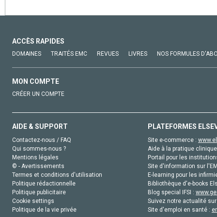
ACCÈS RAPIDES
DOMAINES
TRAITÉS EMC
REVUES
LIVRES
NOS FORMULES D'AB
MON COMPTE
CRÉER UN COMPTE
AIDE & SUPPORT
PLATEFORMES ELSE
Contactez-nous / FAQ
Site e-commerce :
www.el
Qui sommes-nous ?
Aide à la pratique clinique
Mentions légales
Portail pour les institution
© - Avertissements
Site d'information sur l'E
Termes et conditions d'utilisation
E-learning pour les infirmi
Politique rédactionnelle
Bibliothèque d'e-books Els
Politique publicitaire
Blog special IFSI :
www.gen
Cookie settings
Suivez notre actualité sur
Politique de la vie privée
Site d'emploi en santé :
e