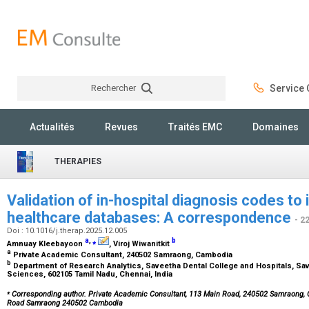
Rechercher
Service C
Rechercher
Actualités
Revues
Traités EMC
Domaines
THERAPIES
Validation of in-hospital diagnosis codes to i
healthcare databases: A correspondence
- 2
Doi : 10.1016/j.therap.2025.12.005
a
,
⁎
b
Amnuay Kleebayoon
, Viroj Wiwanitkit
a
Private Academic Consultant, 240502 Samraong, Cambodia
b
Department of Research Analytics, Saveetha Dental College and Hospitals, Sav
Sciences, 602105 Tamil Nadu, Chennai, India
⁎
Corresponding author. Private Academic Consultant, 113 Main Road, 240502 Samraong,
Road Samraong 240502 Cambodia