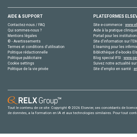
AIDE & SUPPORT
PLATEFORMES ELSE
Contactez-nous / FAQ
Site e-commerce :
www.el
Qui sommes-nous ?
Aide à la pratique clinique
Mentions légales
Portail pour les institution
© - Avertissements
Site d'information sur l'E
Termes et conditions d'utilisation
E-learning pour les infirmi
Politique rédactionnelle
Bibliothèque d'e-books Els
Politique publicitaire
Blog special IFSI :
www.gen
Cookie settings
Suivez notre actualité sur
Politique de la vie privée
Site d'emploi en santé :
e
Tout le contenu de ce site: Copyright © 2026 Elsevier, ses concédants de licence e
de données, a la formation en IA et aux technologies similaires. Pour tout con