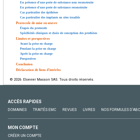
En présence d'une perte de substance non reconstruite
En présence d'une perte de substance reconstruite
Cas particulier des épithèses
Cas particulier des implants en sites irradiés
Protocole de mise en œuvre
Étapes du protocole
Spécificités cliniques et choix de conception des prothèses
Limites et perspectives
Avant la prise en charge
Pendant la prise en charge
Après la prise en charge
Perspectives
Conclusion
Déclaration de liens d'intérêts
© 2026 Elsevier Masson SAS. Tous droits réservés.
ACCÈS RAPIDES
DOMAINES
TRAITÉS EMC
REVUES
LIVRES
NOS FORMULES D'AB
MON COMPTE
CRÉER UN COMPTE