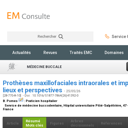
Rechercher
Service C
Rechercher
Actualités
Revues
Traités EMC
Domaines
MÉDECINE BUCCALE
Prothèses maxillofaciales intraorales et imp
lieux et perspectives
- 25/05/26
[28-770-A-10] - Doi : 10.1016/S1877-7864(26)41392-0
B. Pomes
:
Praticien hospitalier
Service de médecine buccodentaire, Hôpital universitaire Pitié-Salpêtrière, 47 - 
France
Résumé
Arbres
Article
Figures
Références
Mots clés
décisionnels