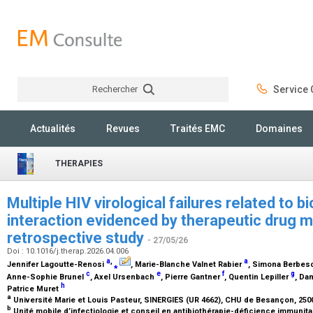
Rechercher
Service C
Rechercher
Actualités
Revues
Traités EMC
Domaines
THERAPIES
Multiple HIV virological failures related to b
interaction evidenced by therapeutic drug m
retrospective study
- 27/05/26
Doi : 10.1016/j.therap.2026.04.006
a
,
a
Jennifer Lagoutte-Renosi
⁎
, Marie-Blanche Valnet Rabier
, Simona Berbe
c
e
f
g
Anne-Sophie Brunel
, Axel Ursenbach
, Pierre Gantner
, Quentin Lepiller
, Da
h
Patrice Muret
a
Université Marie et Louis Pasteur, SINERGIES (UR 4662), CHU de Besançon, 25
b
Unité mobile d’infectiologie et conseil en antibiothérapie-déficience immunit