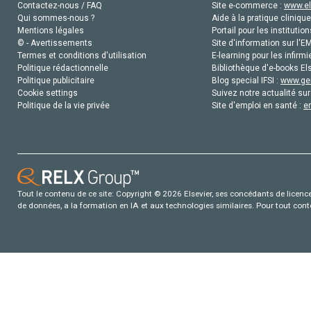
Contactez-nous / FAQ
Site e-commerce :
www.el
Qui sommes-nous ?
Aide à la pratique clinique
Mentions légales
Portail pour les institution
© - Avertissements
Site d'information sur l'E
Termes et conditions d'utilisation
E-learning pour les infirmi
Politique rédactionnelle
Bibliothèque d'e-books Els
Politique publicitaire
Blog special IFSI :
www.gen
Cookie settings
Suivez notre actualité sur
Politique de la vie privée
Site d'emploi en santé :
e
Tout le contenu de ce site: Copyright © 2026 Elsevier, ses concédants de licence e
de données, a la formation en IA et aux technologies similaires. Pour tout con