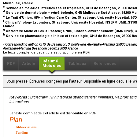
Mulhouse, France
c
Service de maladies infectieuses et tropicales, CHU de Besançon, 25000 Bes
d
Service de dermatologie – vénéréologie, GHR Mulhouse Sud Alsace, 68200 M
e
Le Trait d’Union, HIV-Infection Care Center, Strasbourg University Hospital, 67
f
Clinical Virology Laboratory, Strasbourg University Hospital, INSERM UMR_S1109
France
g
Université Marie et Louis Pasteur, CNRS, Chrono-environnement (UMR 6249),
h
Service de pharmacologie clinique et toxicologie, CHU de Besançon, 25000 B
⁎
Corresponding author. CHU de Besançon, 3, boulevard Alexandre-Fleming, 25030 Besan
Alexandre-Fleming Besançon cedex 25030 France
Le texte complet de cet article est disponible en PDF.
Résumé
PDF
Article
Tableaux
Références
Mots clés
Sous presse. Épreuves corrigées par l'auteur. Disponible en ligne depuis le
Keywords :
Bictegravir, HIV integrase strand transfer inhibitors, Valproic ac
interactions
Le texte complet de cet article est disponible en PDF.
Plan
Abbreviations
Funding