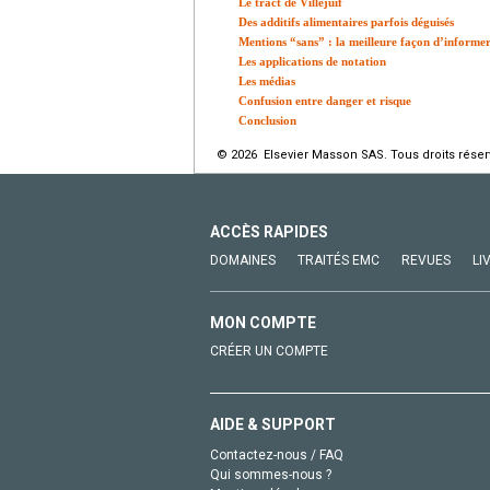
Le tract de Villejuif
Des additifs alimentaires parfois déguisés
Mentions “sans” : la meilleure façon d’informe
Les applications de notation
Les médias
Confusion entre danger et risque
Conclusion
© 2026 Elsevier Masson SAS. Tous droits réser
ACCÈS RAPIDES
DOMAINES
TRAITÉS EMC
REVUES
LI
MON COMPTE
CRÉER UN COMPTE
AIDE & SUPPORT
Contactez-nous / FAQ
Qui sommes-nous ?