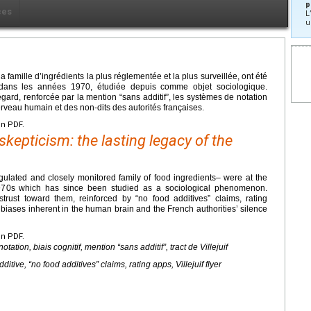
p
ces
L
u
a famille d’ingrédients la plus réglementée et la plus surveillée, ont été
dans les années 1970, étudiée depuis comme objet sociologique.
gard, renforcée par la mention “sans additif”, les systèmes de notation
erveau humain et des non-dits des autorités françaises.
en PDF.
skepticism: the lasting legacy of the
ulated and closely monitored family of food ingredients– were at the
 1970s which has since been studied as a sociological phenomenon.
rust toward them, reinforced by “no food additives” claims, rating
biases inherent in the human brain and the French authorities’ silence
en PDF.
otation, biais cognitif, mention “sans additif”, tract de Villejuif
ditive, “no food additives” claims, rating apps, Villejuif flyer