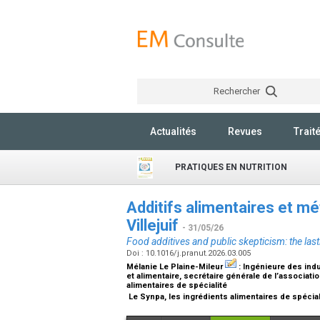
Rechercher
Actualités
Revues
Trait
PRATIQUES EN NUTRITION
Additifs alimentaires et méf
Villejuif
- 31/05/26
Food additives and public skepticism: the lastin
Doi : 10.1016/j.pranut.2026.03.005
Mélanie Le Plaine-Mileur
:
Ingénieure des indus
et alimentaire, secrétaire générale de l’associat
alimentaires de spécialité
Le Synpa, les ingrédients alimentaires de spéciali