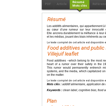
Résumé
PDF
Article
Référen
Mots clés
Résumé
Les additifs alimentaires, qui appartiennent à l
au cœur d’une rumeur sur leur innocuité 
Elle ancrera durablement la méfiance à leur é
et les médias, jouant des biais inhérents au c
Le texte complet de cet article est disponible 
Food additives and public 
Villejuif leaflet
Food additives –which belong to the most reg
heart of a rumor over their safety in the
This rumor would permanently entrench mist
systems, and the media, which capitalized on 
on the matter.
Le texte complet de cet article est disponible 
Mots clés :
additif alimentaire, application de n
Keywords :
clean label, cognitive bias, food ad
Plan