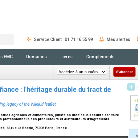
Service Client : 01 71 16 55 99
Mes alertes
Rechercher
és EMC
Domaines
Livres
Compléments
S'abonner
iance : l’héritage durable du tract de
g legacy of the Villejuif leaflet
tries agricoles et alimentaires, juriste en droit de la sécurité sanitaire
ion professionnelle des producteurs et distributeurs d’ingrédients
té, 66 rue La Boétie, 75008 Paris, France
B