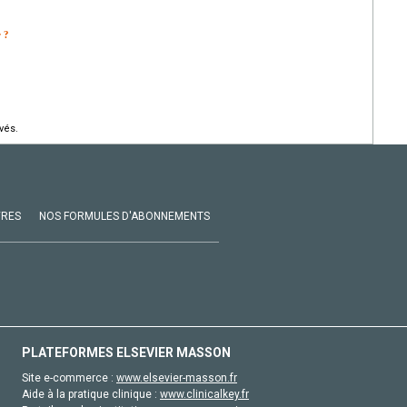
r ?
vés.
VRES
NOS FORMULES D'ABONNEMENTS
PLATEFORMES ELSEVIER MASSON
Site e-commerce :
www.elsevier-masson.fr
Aide à la pratique clinique :
www.clinicalkey.fr