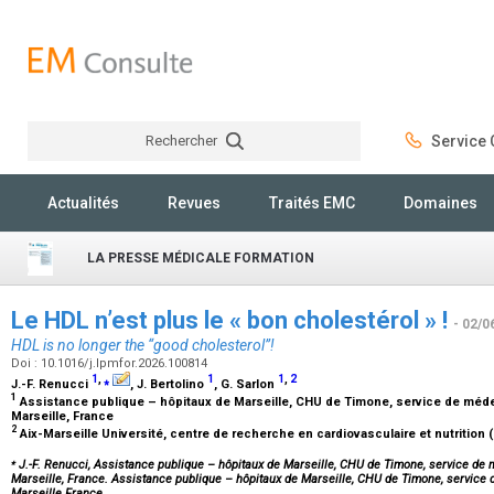
Rechercher
Service C
Rechercher
Actualités
Revues
Traités EMC
Domaines
LA PRESSE MÉDICALE FORMATION
Le HDL n’est plus le « bon cholestérol » !
- 02/0
HDL is no longer the “good cholesterol”!
Doi : 10.1016/j.lpmfor.2026.100814
1
,
⁎
1
1
,
2
J.-F. Renucci
, J. Bertolino
, G. Sarlon
1
Assistance publique – hôpitaux de Marseille, CHU de Timone, service de médeci
Marseille, France
2
Aix-Marseille Université, centre de recherche en cardiovasculaire et nutrition 
⁎
J.-F. Renucci, Assistance publique – hôpitaux de Marseille, CHU de Timone, service de m
Marseille, France. Assistance publique – hôpitaux de Marseille, CHU de Timone, service d
Marseille France