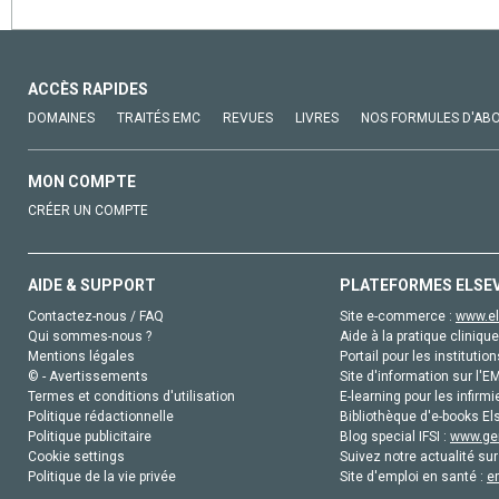
ACCÈS RAPIDES
DOMAINES
TRAITÉS EMC
REVUES
LIVRES
NOS FORMULES D'AB
MON COMPTE
CRÉER UN COMPTE
AIDE & SUPPORT
PLATEFORMES ELSE
Contactez-nous / FAQ
Site e-commerce :
www.el
Qui sommes-nous ?
Aide à la pratique clinique
Mentions légales
Portail pour les institution
© - Avertissements
Site d'information sur l'E
Termes et conditions d'utilisation
E-learning pour les infirmi
Politique rédactionnelle
Bibliothèque d'e-books Els
Politique publicitaire
Blog special IFSI :
www.gen
Cookie settings
Suivez notre actualité sur
Politique de la vie privée
Site d'emploi en santé :
e