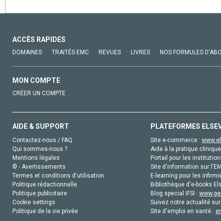
ACCÈS RAPIDES
DOMAINES
TRAITÉS EMC
REVUES
LIVRES
NOS FORMULES D'AB
MON COMPTE
CRÉER UN COMPTE
AIDE & SUPPORT
PLATEFORMES ELSE
Contactez-nous / FAQ
Site e-commerce :
www.el
Qui sommes-nous ?
Aide à la pratique clinique
Mentions légales
Portail pour les institution
© - Avertissements
Site d'information sur l'E
Termes et conditions d'utilisation
E-learning pour les infirmi
Politique rédactionnelle
Bibliothèque d'e-books Els
Politique publicitaire
Blog special IFSI :
www.gen
Cookie settings
Suivez notre actualité sur
Politique de la vie privée
Site d'emploi en santé :
e