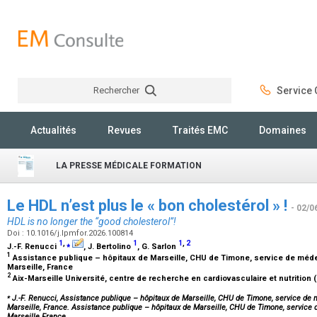
Rechercher
Service C
Rechercher
Actualités
Revues
Traités EMC
Domaines
LA PRESSE MÉDICALE FORMATION
Le HDL n’est plus le « bon cholestérol » !
- 02/0
HDL is no longer the “good cholesterol”!
Doi : 10.1016/j.lpmfor.2026.100814
1
,
⁎
1
1
,
2
J.-F. Renucci
, J. Bertolino
, G. Sarlon
1
Assistance publique – hôpitaux de Marseille, CHU de Timone, service de médeci
Marseille, France
2
Aix-Marseille Université, centre de recherche en cardiovasculaire et nutrition 
⁎
J.-F. Renucci, Assistance publique – hôpitaux de Marseille, CHU de Timone, service de m
Marseille, France. Assistance publique – hôpitaux de Marseille, CHU de Timone, service d
Marseille France