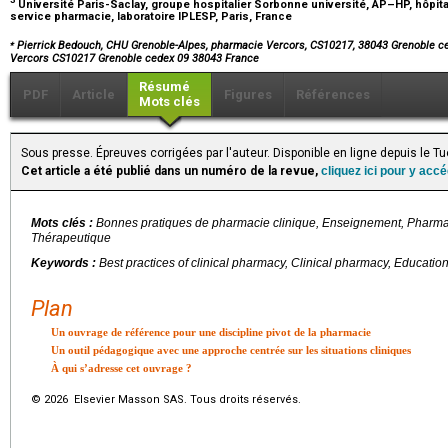
Université Paris-Saclay, groupe hospitalier Sorbonne université, AP–HP, hôpita
service pharmacie, laboratoire IPLESP, Paris, France
⁎
Pierrick Bedouch, CHU Grenoble-Alpes, pharmacie Vercors, CS10217, 38043 Grenoble c
Vercors CS10217 Grenoble cedex 09 38043 France
Résumé
PDF
Article
Figures
Références
Mots clés
Sous presse. Épreuves corrigées par l'auteur. Disponible en ligne depuis le 
Cet article a été publié dans un numéro de la revue,
cliquez ici pour y acc
Mots clés :
Bonnes pratiques de pharmacie clinique, Enseignement, Pharma
Thérapeutique
Keywords :
Best practices of clinical pharmacy, Clinical pharmacy, Educatio
Plan
Un ouvrage de référence pour une discipline pivot de la pharmacie
Un outil pédagogique avec une approche centrée sur les situations cliniques
À qui s’adresse cet ouvrage ?
© 2026 Elsevier Masson SAS. Tous droits réservés.