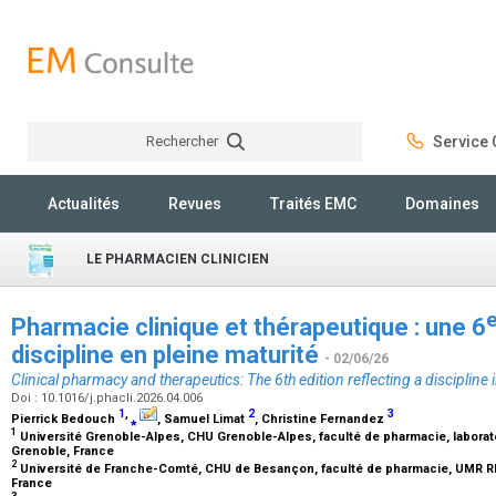
Rechercher
Service C
Rechercher
Actualités
Revues
Traités EMC
Domaines
LE PHARMACIEN CLINICIEN
Pharmacie clinique et thérapeutique : une 6
discipline en pleine maturité
- 02/06/26
Clinical pharmacy and therapeutics: The 6th edition reflecting a discipline i
Doi : 10.1016/j.phacli.2026.04.006
1
,
2
3
Pierrick Bedouch
⁎
, Samuel Limat
, Christine Fernandez
1
Université Grenoble-Alpes, CHU Grenoble-Alpes, faculté de pharmacie, labora
Grenoble, France
2
Université de Franche-Comté, CHU de Besançon, faculté de pharmacie, UMR R
France
3