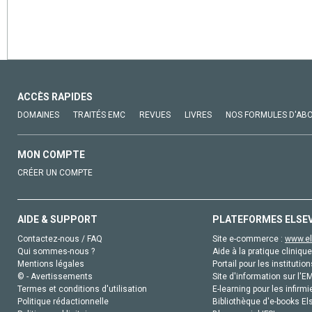
ACCÈS RAPIDES
DOMAINES
TRAITÉS EMC
REVUES
LIVRES
NOS FORMULES D'AB
MON COMPTE
CRÉER UN COMPTE
AIDE & SUPPORT
PLATEFORMES ELSE
Contactez-nous / FAQ
Site e-commerce :
www.el
Qui sommes-nous ?
Aide à la pratique clinique
Mentions légales
Portail pour les institution
© - Avertissements
Site d'information sur l'E
Termes et conditions d'utilisation
E-learning pour les infirmi
Politique rédactionnelle
Bibliothèque d'e-books Els