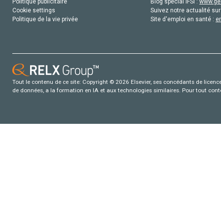
Politique publicitaire
Blog special IFSI :
www.gen
Cookie settings
Suivez notre actualité sur
Politique de la vie privée
Site d'emploi en santé :
e
Tout le contenu de ce site: Copyright © 2026 Elsevier, ses concédants de licence e
de données, a la formation en IA et aux technologies similaires. Pour tout con