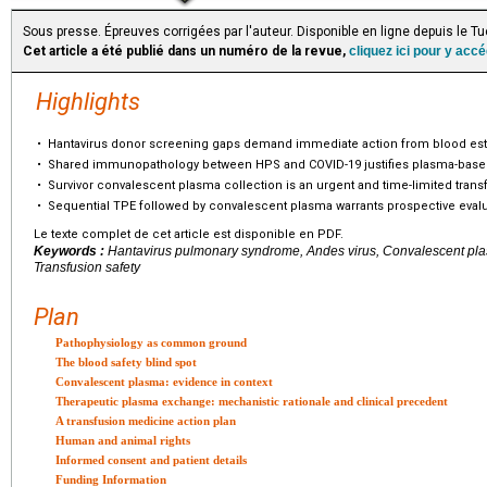
Sous presse. Épreuves corrigées par l'auteur. Disponible en ligne depuis le 
Cet article a été publié dans un numéro de la revue,
cliquez ici pour y acc
Highlights
•
Hantavirus donor screening gaps demand immediate action from blood est
•
Shared immunopathology between HPS and COVID-19 justifies plasma-based 
•
Survivor convalescent plasma collection is an urgent and time-limited transf
•
Sequential TPE followed by convalescent plasma warrants prospective evalu
Le texte complet de cet article est disponible en PDF.
Keywords :
Hantavirus pulmonary syndrome, Andes virus, Convalescent pl
Transfusion safety
Plan
Pathophysiology as common ground
The blood safety blind spot
Convalescent plasma: evidence in context
Therapeutic plasma exchange: mechanistic rationale and clinical precedent
A transfusion medicine action plan
Human and animal rights
Informed consent and patient details
Funding Information