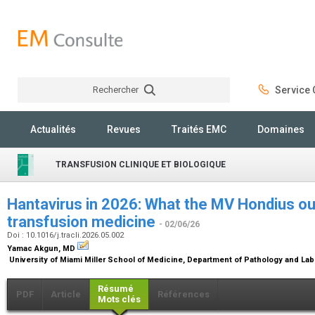
Rechercher
Service C
Rechercher
Actualités
Revues
Traités EMC
Domaines
TRANSFUSION CLINIQUE ET BIOLOGIQUE
Hantavirus in 2026: What the MV Hondius 
transfusion medicine
- 02/06/26
Doi : 10.1016/j.tracli.2026.05.002
Yamac Akgun,
MD
University of Miami Miller School of Medicine, Department of Pathology and Lab
Résumé
PDF
Article
Références
Mots clés