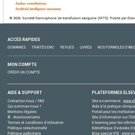
Author contributions
Artificial intelligence statement
© 2026 Société francophone de transfusion sanguine (SFTS). Publié par Elsev
ACCÈS RAPIDES
DOMAINES
TRAITÉS EMC
REVUES
LIVRES
NOS FORMULES D'AB
MON COMPTE
CRÉER UN COMPTE
AIDE & SUPPORT
PLATEFORMES ELSE
Contactez-nous / FAQ
Site e-commerce :
www.el
Qui sommes-nous ?
Aide à la pratique clinique
Mentions légales
Portail pour les institution
© - Avertissements
Site d'information sur l'E
Termes et conditions d'utilisation
E-learning pour les infirmi
Politique rédactionnelle
Bibliothèque d'e-books Els
Politique publicitaire
Blog special IFSI :
www.gen