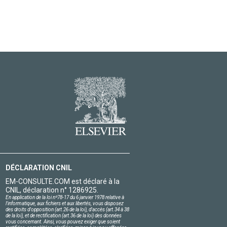
DÉCLARATION CNIL
EM-CONSULTE.COM est déclaré à la
CNIL, déclaration n° 1286925.
En application de la loi nº78-17 du 6 janvier 1978 relative à
l'informatique, aux fichiers et aux libertés, vous disposez
des droits d'opposition (art.26 de la loi), d'accès (art.34 à 38
de la loi), et de rectification (art.36 de la loi) des données
vous concernant. Ainsi, vous pouvez exiger que soient