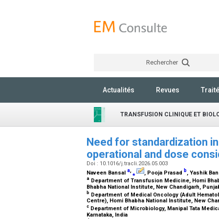
Rechercher
Actualités
Revues
Trait
TRANSFUSION CLINIQUE ET BIOL
Need for standardization in
operational and dose cons
Doi : 10.1016/j.tracli.2026.05.003
a
,
b
Naveen Bansal
⁎
, Pooja Prasad
, Yashik Ba
a
Department of Transfusion Medicine, Homi Bhab
Bhabha National Institute, New Chandigarh, Punja
b
Department of Medical Oncology (Adult Hematol
Centre), Homi Bhabha National Institute, New Cha
c
Department of Microbiology, Manipal Tata Medic
Karnataka, India