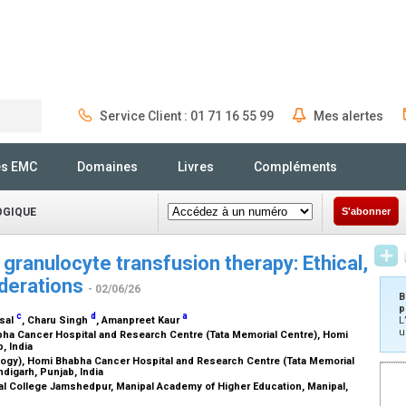
Service Client : 01 71 16 55 99
Mes alertes
Rechercher
és EMC
Domaines
Livres
Compléments
OGIQUE
S'abonner
 granulocyte transfusion therapy: Ethical,
iderations
- 02/06/26
B
p
c
d
a
nsal
, Charu Singh
, Amanpreet Kaur
L
u
ha Cancer Hospital and Research Centre (Tata Memorial Centre), Homi
b, India
ogy), Homi Bhabha Cancer Hospital and Research Centre (Tata Memorial
ndigarh, Punjab, India
al College Jamshedpur, Manipal Academy of Higher Education, Manipal,