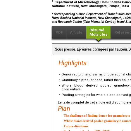
d
Department of Microbiology, Homi Bhabha Cance
National Institute, New Chandigarh, Punjab, India
⁎
Corresponding author. Department of Transfusion Med
Homi Bhabha National Institute, New Chandigarh, 1409
and Research Centre (Tata Memorial Centre), Homi Bha
Résumé
PDF
Article
Référen
Mots clés
Sous presse. Épreuves corrigées par l'auteur. 
Highlights
•
Donor recruitment is a major operational chal
•
Granulocyte product dose, rather than collec
•
Whole blood derived pooled granulocyte
concentrate.
•
Pooling strategies for whole blood derived 
Le texte complet de cet article est disponible 
Plan
The challenge of finding donor for granulocyte 
Whole blood derived pooled granulocyte concent
Future directions