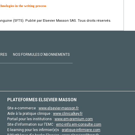
hnologies in the writing process
guine (SFTS). Publié par Elsevier Masson SAS. Tous droits réservés.
VRES
NOS FORMULES D'ABONNEMENTS
PLATEFORMES ELSEVIER MASSON
Site e-commerce :
www.elsevier-masson.fr
Aide à la pratique clinique :
www.clinicalkey.fr
Portail pour les institutions :
www.em-premium.com
Site d'information sur l'EMC :
emc-info.em-consulte.com
E-learning pour les infirmier(e)s :
pratique-infirmiere.com