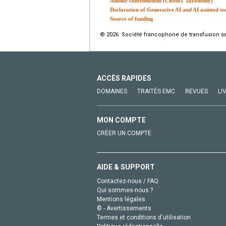
Author contributions (CRediT Taxonomy)
Declaration of Generative AI and AI assisted tec
Source of funding
© 2026 Société francophone de transfusion san
ACCÈS RAPIDES
DOMAINES
TRAITÉS EMC
REVUES
LI
MON COMPTE
CRÉER UN COMPTE
AIDE & SUPPORT
Contactez-nous / FAQ
Qui sommes-nous ?
Mentions légales
© - Avertissements
Termes et conditions d'utilisation