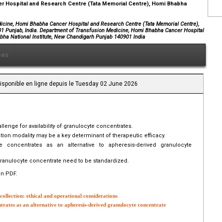
r Hospital and Research Centre (Tata Memorial Centre), Homi Bhabha
icine, Homi Bhabha Cancer Hospital and Research Centre (Tata Memorial Centre),
01 Punjab, India. Department of Transfusion Medicine, Homi Bhabha Cancer Hospital
bha National Institute, New Chandigarh Punjab 140901 India
ces
Disponible en ligne depuis le Tuesday 02 June 2026
lenge for availability of granulocyte concentrates.
tion modality may be a key determinant of therapeutic efficacy.
 concentrates as an alternative to apheresis-derived granulocyte
granulocyte concentrate need to be standardized.
en PDF.
collection: ethical and operational considerations
rates as an alternative to apheresis-derived granulocyte concentrate