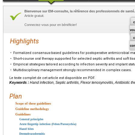
Bienvenue sur EM-consulte, la référence des professionnels de santé.
Article gratuit.
c
Connectez-vous pour en bénéficier!
vo
Highlights
co
•
Formalized consensus-based guidelines for postoperative antimicrobial m
•
Short-course oral therapy supported for selected septic arthritis and soft tis
•
Empirical strategies tailored according to infection severity and implant stat
•
Multidisciplinary management strongly recommended in complex cases.
Le texte complet de cet article est disponible en PDF.
Keywords :
Hand infection, Septic arthritis, Flexor tenosynovitis, Antibiotic
Plan
Scope of these guidelines
Guideline methodology
Guidelines
General principles
Acute fingertip infection (Felon/Paronychia)
Hand bites
Dermohypodermitis