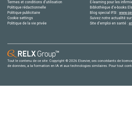
Termes et conditions d'utilisation
E-learning pour les infirmi
Politique rédactionnelle
Bibliothèque d'e-books Els
Politique publicitaire
Blog special IFSI :
www.gen
Cookie settings
Suivez notre actualité sur
Politique de la vie privée
Site d'emploi en santé :
e
Tout le contenu de ce site: Copyright © 2026 Elsevier, ses concédants de licence e
de données, a la formation en IA et aux technologies similaires. Pour tout con