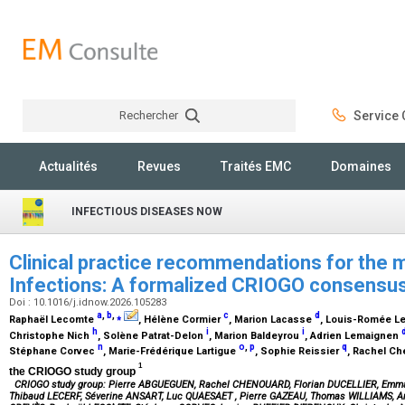
Rechercher
Service C
Rechercher
Actualités
Revues
Traités EMC
Domaines
INFECTIOUS DISEASES NOW
Clinical practice recommendations for the
Infections: A formalized CRIOGO consensus
Doi : 10.1016/j.idnow.2026.105283
a
,
b
,
⁎
c
d
Raphaël Lecomte
, Hélène Cormier
, Marion Lacasse
, Louis-Romée Le
h
i
i
Christophe Nich
, Solène Patrat-Delon
, Marion Baldeyrou
, Adrien Lemaignen
n
o
,
p
q
Stéphane Corvec
, Marie-Frédérique Lartigue
, Sophie Reissier
, Rachel C
1
the CRIOGO study group
CRIOGO study group:
Pierre ABGUEGUEN, Rachel CHENOUARD, Florian DUCELLIER, Emma
Thibaud LECERF, Séverine ANSART, Luc QUAESAET , Pierre GAZEAU, Thomas WILLIAMS, 