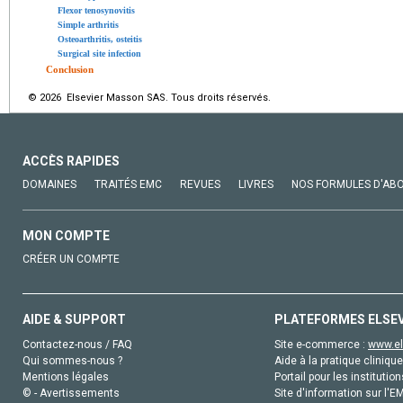
Flexor tenosynovitis
Simple arthritis
Osteoarthritis, osteitis
Surgical site infection
Conclusion
© 2026 Elsevier Masson SAS. Tous droits réservés.
ACCÈS RAPIDES
DOMAINES
TRAITÉS EMC
REVUES
LIVRES
NOS FORMULES D'AB
MON COMPTE
CRÉER UN COMPTE
AIDE & SUPPORT
PLATEFORMES ELSE
Contactez-nous / FAQ
Site e-commerce :
www.el
Qui sommes-nous ?
Aide à la pratique clinique
Mentions légales
Portail pour les institution
© - Avertissements
Site d'information sur l'E