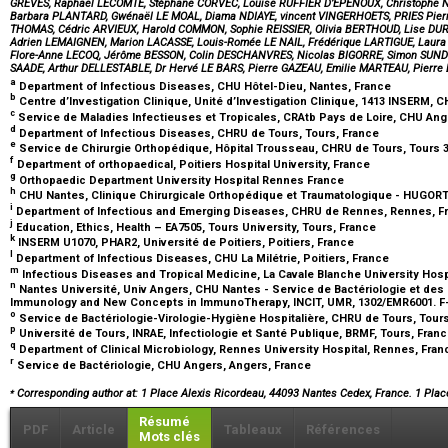
GREVÈS, Raphaël LECOMTE, Stéphane CORVEC, Louise RUFFIER D’EPENOUX, Christophe N
Barbara PLANTARD, Gwénaël LE MOAL, Diama NDIAYE, vincent VINGERHOETS, PRIES Pierr
THOMAS, Cédric ARVIEUX, Harold COMMON, Sophie REISSIER, Olivia BERTHOUD, Lise DU
Adrien LEMAIGNEN, Marion LACASSE, Louis-Romée LE NAIL, Frédérique LARTIGUE, Laura
Flore-Anne LECOQ, Jérôme BESSON, Colin DESCHANVRES, Nicolas BIGORRE, Simon SUNDE
SAADE, Arthur DELLESTABLE, Dr Hervé LE BARS, Pierre GAZEAU, Emilie MARTEAU, Pierre
a
Department of Infectious Diseases, CHU Hôtel-Dieu, Nantes, France
b
Centre d’Investigation Clinique, Unité d’Investigation Clinique, 1413 INSERM,
c
Service de Maladies Infectieuses et Tropicales, CRAtb Pays de Loire, CHU Ang
d
Department of Infectious Diseases, CHRU de Tours, Tours, France
e
Service de Chirurgie Orthopédique, Hôpital Trousseau, CHRU de Tours, Tours 
f
Department of orthopaedical, Poitiers Hospital University, France
g
Orthopaedic Department University Hospital Rennes France
h
CHU Nantes, Clinique Chirurgicale Orthopédique et Traumatologique - HUGORT
i
Department of Infectious and Emerging Diseases, CHRU de Rennes, Rennes, 
j
Education, Ethics, Health – EA7505, Tours University, Tours, France
k
INSERM U1070, PHAR2, Université de Poitiers, Poitiers, France
l
Department of Infectious Diseases, CHU La Milétrie, Poitiers, France
m
Infectious Diseases and Tropical Medicine, La Cavale Blanche University Hospi
n
Nantes Université, Univ Angers, CHU Nantes - Service de Bactériologie et de
Immunology and New Concepts in ImmunoTherapy, INCIT, UMR, 1302/EMR6001. F-
o
Service de Bactériologie-Virologie-Hygiène Hospitalière, CHRU de Tours, Tour
p
Université de Tours, INRAE, Infectiologie et Santé Publique, BRMF, Tours, Fran
q
Department of Clinical Microbiology, Rennes University Hospital, Rennes, Fra
r
Service de Bactériologie, CHU Angers, Angers, France
⁎
Corresponding author at: 1 Place Alexis Ricordeau, 44093 Nantes Cedex, France. 1 Pla
Résumé
PDF
Article
Tableaux
Références
Mots clés