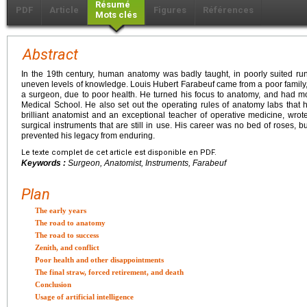
Résumé
PDF
Article
Figures
Références
Mots clés
Abstract
In the 19th century, human anatomy was badly taught, in poorly suited ru
uneven levels of knowledge. Louis Hubert Farabeuf came from a poor family,
a surgeon, due to poor health. He turned his focus to anatomy, and had m
Medical School. He also set out the operating rules of anatomy labs tha
brilliant anatomist and an exceptional teacher of operative medicine, wr
surgical instruments that are still in use. His career was no bed of roses, 
prevented his legacy from enduring.
Le texte complet de cet article est disponible en PDF.
Keywords :
Surgeon, Anatomist, Instruments, Farabeuf
Plan
The early years
The road to anatomy
The road to success
Zenith, and conflict
Poor health and other disappointments
The final straw, forced retirement, and death
Conclusion
Usage of artificial intelligence