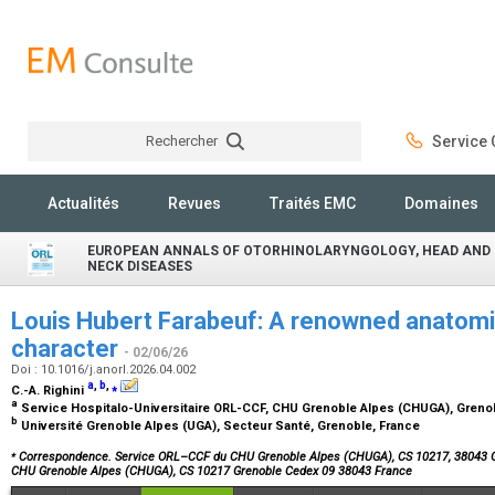
Rechercher
Service C
Rechercher
Actualités
Revues
Traités EMC
Domaines
EUROPEAN ANNALS OF OTORHINOLARYNGOLOGY, HEAD AND
NECK DISEASES
Louis Hubert Farabeuf: A renowned anatomis
character
- 02/06/26
Doi : 10.1016/j.anorl.2026.04.002
a
,
b
,
⁎
C.-A. Righini
a
Service Hospitalo-Universitaire ORL-CCF, CHU Grenoble Alpes (CHUGA), Greno
b
Université Grenoble Alpes (UGA), Secteur Santé, Grenoble, France
⁎
Correspondence. Service ORL–CCF du CHU Grenoble Alpes (CHUGA), CS 10217, 38043 G
CHU Grenoble Alpes (CHUGA), CS 10217 Grenoble Cedex 09 38043 France