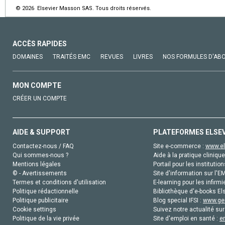
© 2026 Elsevier Masson SAS. Tous droits réservés.
ACCÈS RAPIDES
DOMAINES
TRAITÉS EMC
REVUES
LIVRES
NOS FORMULES D'AB
MON COMPTE
CRÉER UN COMPTE
AIDE & SUPPORT
PLATEFORMES ELSE
Contactez-nous / FAQ
Site e-commerce :
www.el
Qui sommes-nous ?
Aide à la pratique clinique
Mentions légales
Portail pour les institution
© - Avertissements
Site d'information sur l'E
Termes et conditions d'utilisation
E-learning pour les infirmi
Politique rédactionnelle
Bibliothèque d'e-books Els
Politique publicitaire
Blog special IFSI :
www.gen
Cookie settings
Suivez notre actualité sur
Politique de la vie privée
Site d'emploi en santé :
e