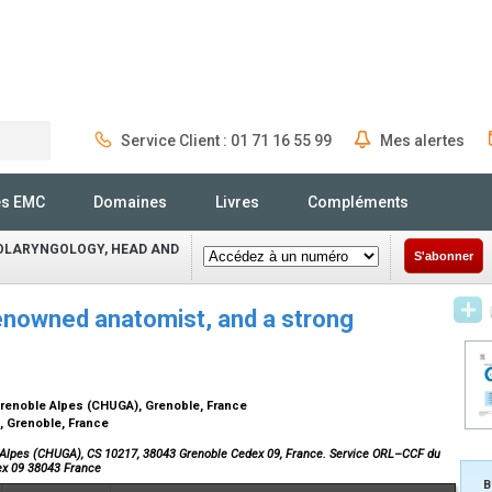
Service Client : 01 71 16 55 99
Mes alertes
Rechercher
és EMC
Domaines
Livres
Compléments
OLARYNGOLOGY, HEAD AND
S'abonner
enowned anatomist, and a strong
Grenoble Alpes (CHUGA), Grenoble, France
, Grenoble, France
lpes (CHUGA), CS 10217, 38043 Grenoble Cedex 09, France. Service ORL–CCF du
x 09 38043 France
B