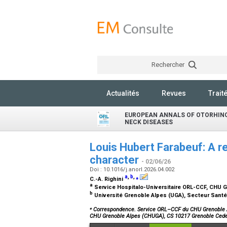
Rechercher
Actualités
Revues
Trait
EUROPEAN ANNALS OF OTORHIN
NECK DISEASES
Louis Hubert Farabeuf: A r
character
- 02/06/26
Doi : 10.1016/j.anorl.2026.04.002
a
,
b
,
⁎
C.-A. Righini
a
Service Hospitalo-Universitaire ORL-CCF, CHU 
b
Université Grenoble Alpes (UGA), Secteur Santé
⁎
Correspondence. Service ORL–CCF du CHU Grenoble A
CHU Grenoble Alpes (CHUGA), CS 10217 Grenoble Cede