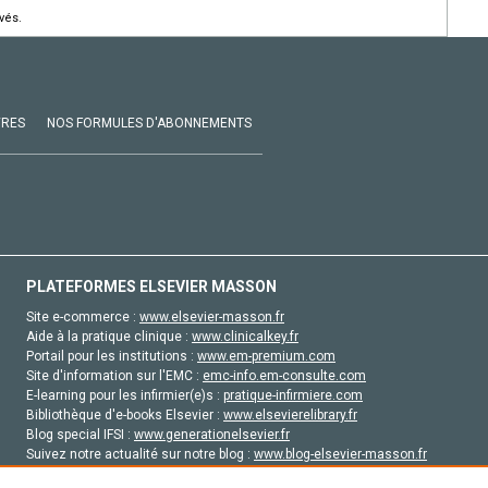
vés.
VRES
NOS FORMULES D'ABONNEMENTS
PLATEFORMES ELSEVIER MASSON
Site e-commerce :
www.elsevier-masson.fr
Aide à la pratique clinique :
www.clinicalkey.fr
Portail pour les institutions :
www.em-premium.com
Site d'information sur l'EMC :
emc-info.em-consulte.com
E-learning pour les infirmier(e)s :
pratique-infirmiere.com
Bibliothèque d'e-books Elsevier :
www.elsevierelibrary.fr
Blog special IFSI :
www.generationelsevier.fr
Suivez notre actualité sur notre blog :
www.blog-elsevier-masson.fr
Site d'emploi en santé :
emploisante.com