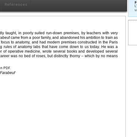
p
Références
L
u
y taught, in poorly suited run-down premises, by teachers with very
abeuf came from a poor family, and abandoned his ambition to train as
s focus to anatomy, and had modern premises constructed in the Paris
ing rules of anatomy labs that have come down to us today. He was a
her of operative medicine, wrote several books and developed several
s career was no bed of roses, but distinctly thorny – which by no means
en PDF.
 Farabeuf