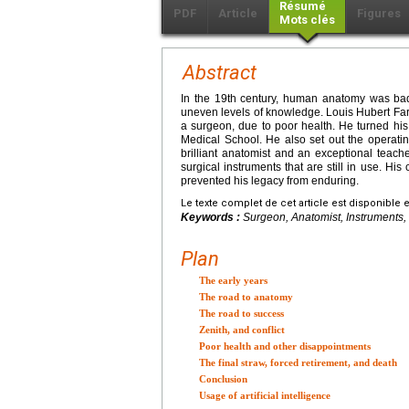
Résumé
PDF
Article
Figures
Mots clés
Abstract
In the 19th century, human anatomy was badl
uneven levels of knowledge. Louis Hubert Far
a surgeon, due to poor health. He turned hi
Medical School. He also set out the operat
brilliant anatomist and an exceptional teac
surgical instruments that are still in use. Hi
prevented his legacy from enduring.
Le texte complet de cet article est disponible 
Keywords :
Surgeon, Anatomist, Instruments,
Plan
The early years
The road to anatomy
The road to success
Zenith, and conflict
Poor health and other disappointments
The final straw, forced retirement, and death
Conclusion
Usage of artificial intelligence