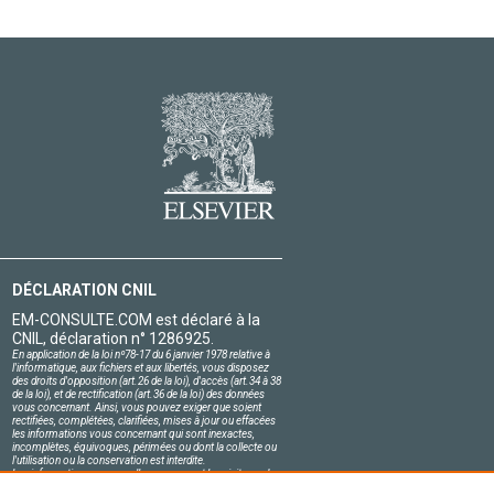
DÉCLARATION CNIL
EM-CONSULTE.COM est déclaré à la
CNIL, déclaration n° 1286925.
En application de la loi nº78-17 du 6 janvier 1978 relative à
l'informatique, aux fichiers et aux libertés, vous disposez
des droits d'opposition (art.26 de la loi), d'accès (art.34 à 38
de la loi), et de rectification (art.36 de la loi) des données
vous concernant. Ainsi, vous pouvez exiger que soient
rectifiées, complétées, clarifiées, mises à jour ou effacées
les informations vous concernant qui sont inexactes,
incomplètes, équivoques, périmées ou dont la collecte ou
l'utilisation ou la conservation est interdite.
Les informations personnelles concernant les visiteurs de
notre site, y compris leur identité, sont confidentielles.