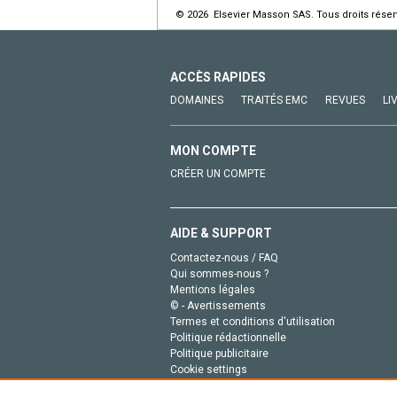
© 2026 Elsevier Masson SAS. Tous droits réser
ACCÈS RAPIDES
DOMAINES
TRAITÉS EMC
REVUES
LI
MON COMPTE
CRÉER UN COMPTE
AIDE & SUPPORT
Contactez-nous / FAQ
Qui sommes-nous ?
Mentions légales
© - Avertissements
Termes et conditions d'utilisation
Politique rédactionnelle
Politique publicitaire
Cookie settings
Politique de la vie privée