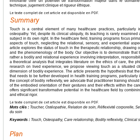
innovante offre un potentiel de transformation majeur dans le domain
technique, jugement clinique et rigueur éthique.
Le texte complet de cet article est disponible en PDF.
Summary
Touch is a central element of many healthcare practices, particularly 
osteopathy. Yet, despite its clinical ubiquity, its teaching is rarely examined
subject in its own right. In the healthcare field, training programs focus pri
aspects of touch, neglecting the relational, sensory, and experiential aspe
article explores the status of touch in the therapeutic relationship, drawin
and the phenomenology of the body. Our objective is to demonstrate that to
rather a bodily and relational experience involving interpretation, responsibi
a theoretical analysis that integrates literature on the ethics of care, the
research on lived experience, we propose viewing touch as a situated clini
dimension of bodily experience. The article presents the hypothesis that the
that needs to be further developed in health training programs, particularly
the concept of bodily reflexivity, we advocate that practitioner training shou
of the embodied orientation of their gestures and their effects within the ca
offers significant transformative potential in the healthcare field by combini
and ethical rigor.
Le texte complet de cet article est disponible en PDF.
Mots clés :
Toucher, Ostéopathie, Relation de soin, Réflexivité corporelle, S
du soin
Keywords :
Touch, Osteopathy, Care relationship, Bodily reflexivity, Clinical
Plan