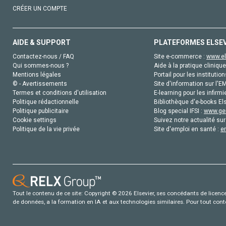
CRÉER UN COMPTE
AIDE & SUPPORT
PLATEFORMES ELSE
Contactez-nous / FAQ
Site e-commerce :
www.el
Qui sommes-nous ?
Aide à la pratique clinique
Mentions légales
Portail pour les institution
© - Avertissements
Site d'information sur l'E
Termes et conditions d'utilisation
E-learning pour les infirmi
Politique rédactionnelle
Bibliothèque d'e-books Els
Politique publicitaire
Blog special IFSI :
www.gen
Cookie settings
Suivez notre actualité sur
Politique de la vie privée
Site d'emploi en santé :
e
Tout le contenu de ce site: Copyright © 2026 Elsevier, ses concédants de licence e
de données, a la formation en IA et aux technologies similaires. Pour tout con