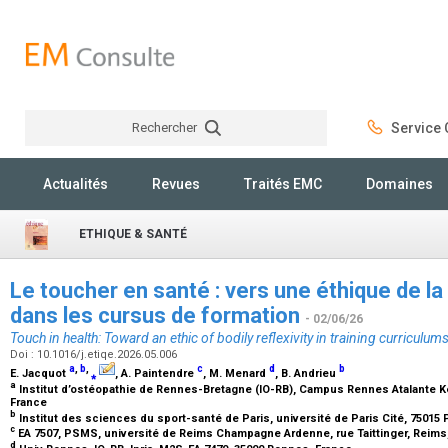
Rechercher
Service C
Rechercher
Actualités
Revues
Traités EMC
Domaines
ETHIQUE & SANTÉ
Le toucher en santé : vers une éthique de la 
dans les cursus de formation
- 02/06/26
Touch in health: Toward an ethic of bodily reflexivity in training curriculum
Doi : 10.1016/j.etiqe.2026.05.006
a
,
b
,
c
d
b
E. Jacquot
⁎
, A. Paintendre
, M. Menard
, B. Andrieu
a
Institut d’ostéopathie de Rennes-Bretagne (IO-RB), Campus Rennes Atalante Ker
France
b
Institut des sciences du sport-santé de Paris, université de Paris Cité, 75015 
c
EA 7507, PSMS, université de Reims Champagne Ardenne, rue Taittinger, Reims
d