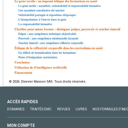
Le geste tactile : un impensé éthique des formations en santé
Le geste tactile : asymétrie, vulnérabilité et responsabilité formative
Une asymétrie constitutive du toucher
Vulnérabilité partagée et exposition réciproque
L’interprétation à l’œuvre dans le geste
La responsabilité formative
Clarifier pour mieux former : distinguer palper, percevoir et toucher émersif
Palper : une compétence technique objectivable
Percevoir : une compétence relationnelle incarnée
Toucher émersif : une compétence réflexive corporelle
Éthique de la réflexivité corporelle dans les curriculums en santé
Un déficit de formalisation dans les formations
Pistes d’intégration curriculaire
Conclusion
Utilisation de d’intelligence artificielle
Financement
© 2026 Elsevier Masson SAS. Tous droits réservés.
ACCÈS RAPIDES
DOMAINES
TRAITÉS EMC
REVUES
LIVRES
NOS FORMULES D'AB
MON COMPTE