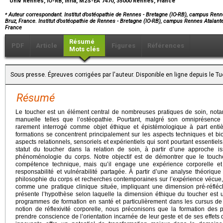
Univ Rennes, IO-RB, Inria, M2S-EA 7470, 35000 Rennes, France
⁎
Auteur correspondant. Institut d’ostéopathie de Rennes - Bretagne (IO-RB), campus Renn
Bruz, France. Institut d’ostéopathie de Rennes - Bretagne (IO-RB), campus Rennes Atalant
France
Résumé
PDF
Article
Figures
Références
Mots clés
Sous presse. Épreuves corrigées par l'auteur. Disponible en ligne depuis le 
Résumé
Le toucher est un élément central de nombreuses pratiques de soin, nota
manuelle telles que l’ostéopathie. Pourtant, malgré son omniprésenc
rarement interrogé comme objet éthique et épistémologique à part enti
formations se concentrent principalement sur les aspects techniques et b
aspects relationnels, sensoriels et expérientiels qui sont pourtant essentiel
statut du toucher dans la relation de soin, à partir d’une approche 
phénoménologie du corps. Notre objectif est de démontrer que le touc
compétence technique, mais qu’il engage une expérience corporelle et re
responsabilité et vulnérabilité partagée. À partir d’une analyse théorique 
philosophie du corps et recherches contemporaines sur l’expérience vécue
comme une pratique clinique située, impliquant une dimension pré-réfléchi
présente l’hypothèse selon laquelle la dimension éthique du toucher est
programmes de formation en santé et particulièrement dans les cursus d
notion de réflexivité corporelle, nous préconisons que la formation des pr
prendre conscience de l’orientation incarnée de leur geste et de ses effets 