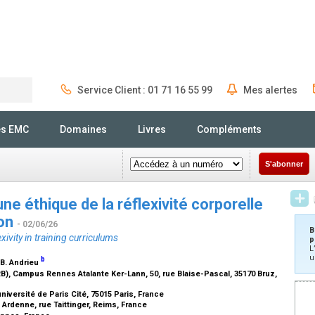
Service Client : 01 71 16 55 99
Mes alertes
Rechercher
és EMC
Domaines
Livres
Compléments
S'abonner
ne éthique de la réflexivité corporelle
ion
- 02/06/26
B
xivity in training curriculums
p
L
u
b
 B. Andrieu
B), Campus Rennes Atalante Ker-Lann, 50, rue Blaise-Pascal, 35170 Bruz,
niversité de Paris Cité, 75015 Paris, France
rdenne, rue Taittinger, Reims, France