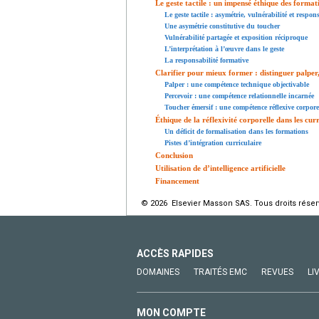
Le geste tactile : un impensé éthique des format
Le geste tactile : asymétrie, vulnérabilité et respon
Une asymétrie constitutive du toucher
Vulnérabilité partagée et exposition réciproque
L’interprétation à l’œuvre dans le geste
La responsabilité formative
Clarifier pour mieux former : distinguer palper
Palper : une compétence technique objectivable
Percevoir : une compétence relationnelle incarnée
Toucher émersif : une compétence réflexive corpore
Éthique de la réflexivité corporelle dans les cur
Un déficit de formalisation dans les formations
Pistes d’intégration curriculaire
Conclusion
Utilisation de d’intelligence artificielle
Financement
© 2026 Elsevier Masson SAS. Tous droits réser
ACCÈS RAPIDES
DOMAINES
TRAITÉS EMC
REVUES
LI
MON COMPTE