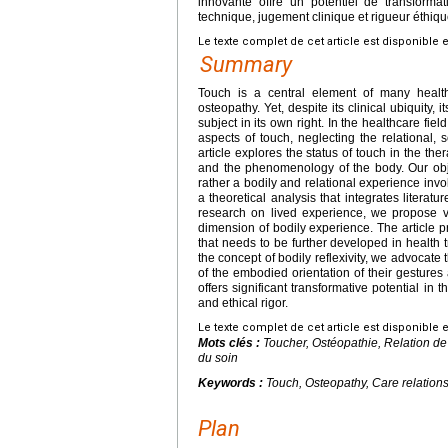
innovante offre un potentiel de transform
technique, jugement clinique et rigueur éthiqu
Le texte complet de cet article est disponible 
Summary
Touch is a central element of many healthc
osteopathy. Yet, despite its clinical ubiquity,
subject in its own right. In the healthcare fi
aspects of touch, neglecting the relational, 
article explores the status of touch in the th
and the phenomenology of the body. Our objec
rather a bodily and relational experience invol
a theoretical analysis that integrates literat
research on lived experience, we propose vie
dimension of bodily experience. The article p
that needs to be further developed in health 
the concept of bodily reflexivity, we advocate 
of the embodied orientation of their gestures 
offers significant transformative potential in 
and ethical rigor.
Le texte complet de cet article est disponible 
Mots clés :
Toucher, Ostéopathie, Relation de 
du soin
Keywords :
Touch, Osteopathy, Care relationsh
Plan