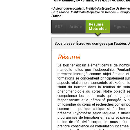
Univ Rennes, IO-RB, Inria, M2S-EA 7470, 35000 
⁎
Auteur correspondant. Institut d’ostéopathie de Renne
Bruz, France. Institut d’ostéopathie de Rennes - Breta
France
Résumé
PDF
Article
Figures
Mots clés
Sous presse. Épreuves corrigées par l'auteur. 
Résumé
Le toucher est un élément central de nombr
manuelle telles que l’ostéopathie. Pourt
rarement interrogé comme objet éthique et
formations se concentrent principalement su
aspects relationnels, sensoriels et expérienti
statut du toucher dans la relation de so
phénoménologie du corps. Notre objectif 
compétence technique, mais qu’il engage un
responsabilité et vulnérabilité partagée. À p
philosophie du corps et recherches contempo
comme une pratique clinique située, impliqua
présente l’hypothèse selon laquelle la dim
programmes de formation en santé et partic
notion de réflexivité corporelle, nous préco
prendre conscience de l’orientation incarnée 