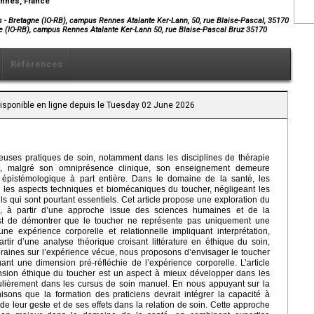
Rennes, France
s - Bretagne (IO-RB), campus Rennes Atalante Ker-Lann, 50, rue Blaise-Pascal, 35170
gne (IO-RB), campus Rennes Atalante Ker-Lann 50, rue Blaise-Pascal Bruz 35170
Références
Disponible en ligne depuis le Tuesday 02 June 2026
euses pratiques de soin, notamment dans les disciplines de thérapie
ant, malgré son omniprésence clinique, son enseignement demeure
 épistémologique à part entière. Dans le domaine de la santé, les
r les aspects techniques et biomécaniques du toucher, négligeant les
els qui sont pourtant essentiels. Cet article propose une exploration du
in, à partir d’une approche issue des sciences humaines et de la
est de démontrer que le toucher ne représente pas uniquement une
e expérience corporelle et relationnelle impliquant interprétation,
artir d’une analyse théorique croisant littérature en éthique du soin,
raines sur l’expérience vécue, nous proposons d’envisager le toucher
nt une dimension pré-réfléchie de l’expérience corporelle. L’article
ension éthique du toucher est un aspect à mieux développer dans les
ulièrement dans les cursus de soin manuel. En nous appuyant sur la
nisons que la formation des praticiens devrait intégrer la capacité à
de leur geste et de ses effets dans la relation de soin. Cette approche