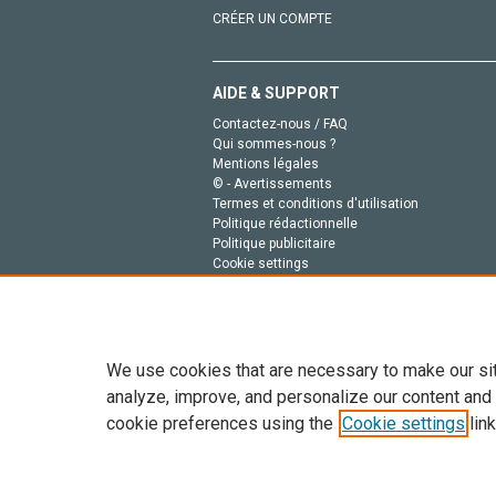
CRÉER UN COMPTE
AIDE & SUPPORT
Contactez-nous / FAQ
Qui sommes-nous ?
Mentions légales
© - Avertissements
Termes et conditions d'utilisation
Politique rédactionnelle
Politique publicitaire
Cookie settings
Politique de la vie privée
We use cookies that are necessary to make our si
analyze, improve, and personalize our content and
cookie preferences using the
Cookie settings
link
Tout le contenu de ce site: Copyright © 2026 Else
de données, a la formation en IA et aux technol