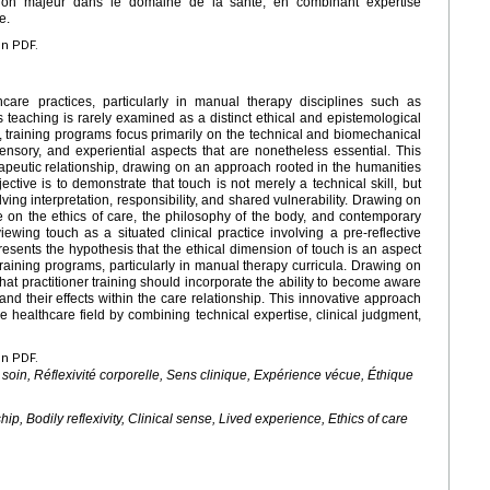
ation majeur dans le domaine de la santé, en combinant expertise
e.
en PDF.
are practices, particularly in manual therapy disciplines such as
 its teaching is rarely examined as a distinct ethical and epistemological
eld, training programs focus primarily on the technical and biomechanical
sensory, and experiential aspects that are nonetheless essential. This
erapeutic relationship, drawing on an approach rooted in the humanities
tive is to demonstrate that touch is not merely a technical skill, but
ving interpretation, responsibility, and shared vulnerability. Drawing on
ure on the ethics of care, the philosophy of the body, and contemporary
wing touch as a situated clinical practice involving a pre-reflective
resents the hypothesis that the ethical dimension of touch is an aspect
training programs, particularly in manual therapy curricula. Drawing on
that practitioner training should incorporate the ability to become aware
and their effects within the care relationship. This innovative approach
the healthcare field by combining technical expertise, clinical judgment,
en PDF.
soin, Réflexivité corporelle, Sens clinique, Expérience vécue, Éthique
ip, Bodily reflexivity, Clinical sense, Lived experience, Ethics of care