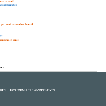
ions en santé
sabilité formative
, percevoir et toucher émersif
lle
riculums en santé
vés.
VRES
NOS FORMULES D'ABONNEMENTS