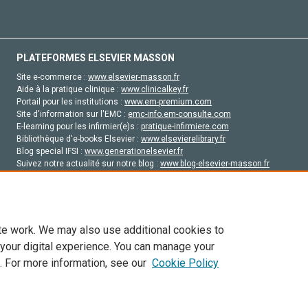
PLATEFORMES ELSEVIER MASSON
Site e-commerce :
www.elsevier-masson.fr
Aide à la pratique clinique :
www.clinicalkey.fr
Portail pour les institutions :
www.em-premium.com
Site d'information sur l'EMC :
emc-info.em-consulte.com
E-learning pour les infirmier(e)s :
pratique-infirmiere.com
Bibliothèque d'e-books Elsevier :
www.elsevierelibrary.fr
Blog special IFSI :
www.generationelsevier.fr
Suivez notre actualité sur notre blog :
www.blog-elsevier-masson.fr
Site d'emploi en santé :
emploisante.com
te work. We may also use additional cookies to
 your digital experience. You can manage your
. For more information, see our
Cookie Policy
vier, ses concédants de licence et ses contributeurs. Tout les droits sont réservés, y 
ogies similaires. Pour tout contenu en libre accès, les conditions de licence Creati