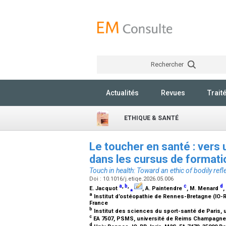
Rechercher
Actualités
Revues
Trait
ETHIQUE & SANTÉ
Le toucher en santé : vers u
dans les cursus de format
Touch in health: Toward an ethic of bodily refle
Doi : 10.1016/j.etiqe.2026.05.006
a
,
b
,
c
d
E. Jacquot
⁎
, A. Paintendre
, M. Menard
,
a
Institut d’ostéopathie de Rennes-Bretagne (IO-R
France
b
Institut des sciences du sport-santé de Paris, u
c
EA 7507, PSMS, université de Reims Champagne A
d