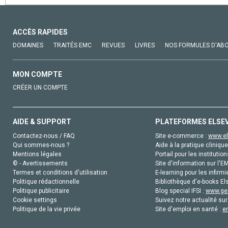
ACCÈS RAPIDES
DOMAINES
TRAITÉS EMC
REVUES
LIVRES
NOS FORMULES D'AB
MON COMPTE
CRÉER UN COMPTE
AIDE & SUPPORT
PLATEFORMES ELSE
Contactez-nous / FAQ
Site e-commerce :
www.el
Qui sommes-nous ?
Aide à la pratique clinique
Mentions légales
Portail pour les institution
© - Avertissements
Site d'information sur l'E
Termes et conditions d'utilisation
E-learning pour les infirmi
Politique rédactionnelle
Bibliothèque d'e-books Els
Politique publicitaire
Blog special IFSI :
www.gen
Cookie settings
Suivez notre actualité sur
Politique de la vie privée
Site d'emploi en santé :
e