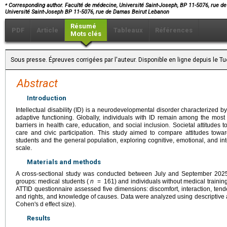
⁎
Corresponding author. Faculté de médecine, Université Saint-Joseph, BP 11-5076, rue de
Université Saint-Joseph BP 11-5076, rue de Damas Beirut Lebanon
Résumé
PDF
Article
Tableaux
Références
Mots clés
Sous presse. Épreuves corrigées par l'auteur. Disponible en ligne depuis le 
Abstract
Introduction
Intellectual disability (ID) is a neurodevelopmental disorder characterized by s
adaptive functioning. Globally, individuals with ID remain among the most
barriers in health care, education, and social inclusion. Societal attitudes t
care and civic participation. This study aimed to compare attitudes towa
students and the general population, exploring cognitive, emotional, and in
scale.
Materials and methods
A cross-sectional study was conducted between July and September 2025 
groups: medical students (
n
=
161) and individuals without medical trainin
ATTID questionnaire assessed five dimensions: discomfort, interaction, tende
and rights, and knowledge of causes. Data were analyzed using descriptive an
Cohen's d effect size).
Results