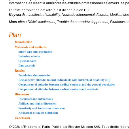
internationales visant à améliorer les attitudes professionnelles envers les 
Le texte complet de cet article est disponible en PDF.
Keywords :
Intellectual disability, Neurodevelopmental disorder, Medical stu
Mots clés :
Déficit intellectuel, Trouble du neurodéveloppement, Étudiants e
Plan
Introduction
Materials and methods
Study type and population
Inclusion criteria
Questionnaire
Data analysis
Results
Population characteristics
Respondents’ attitudes toward individuals with intellectual disability (ID)
Comparison of attitudes between medical students and the general population
Comparison of attitudes between medical students and residents
Discussion
Discomfort and interactions
Abilities and rights dimension
Sensitivity and tenderness dimension
Knowledge of causes dimension
Conclusion
© 2026 L'Encéphale, Paris. Publié par Elsevier Masson SAS. Tous droits réserv