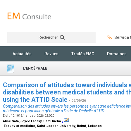
Rechercher
Service C
Rechercher
Actualités
Revues
Traités EMC
Domaines
L'ENCÉPHALE
Comparison of attitudes toward individuals w
disabilities between medical students and t
using the ATTID Scale
- 02/06/26
Comparaison des attitudes envers les personnes ayant une déficience intel
médecine et population générale à l’aide de l’échelle ATTID
Doi : 10.1016/j.encep.2026.02.020
Aline Safa, Joyce Labaky, Sami Richa
⁎
Faculty of medicine, Saint-Joseph University, Beirut, Lebanon