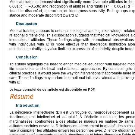
Medical students demonstrated significantly more favorable attitudes in t
0.001; d
=
–0.536) and recognition of abilities and rights (
P
=
0.0021; d
=
found in discomfort, interaction, or tenderness-sensitivity. Both groups e
stance and moderate discomfort toward ID.
Discussion
Medical training appears to enhance etiological and legal knowledge related
relational dimensions. This dissociation suggests that medical knowledge alone
interactional attitudes. These findings align with international observations 
with individuals with ID is more effective than theoretical instruction al
emotional neutrality may also limit the expression of sensitivity, despite freq
Conclusion
This study highlights the need to enrich medical education with targeted mod
life testimonies, and ethical and relational approaches. By contributing to
clinical practices, it would pave the way for interventions that promote more 
care. These findings may nurture international initiatives aimed at improving 
with ID.
Le texte complet de cet article est disponible en PDF.
Résumé
Introduction
La déficience intellectuelle (DI) est un trouble du neurodéveloppement ass
fonctionnement intellectuel et adaptatif. À l’échelle mondiale, les pe
marginalisées, confrontées à des obstacles majeurs en matière de santé, 
attitudes sociales envers la DI influencent directement la qualité des soins e
vise à comparer les attitudes envers les personnes avec DI entre étudiants