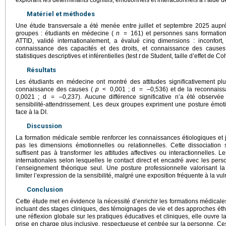
explorant les déterminants cognitifs, émotionnels et interactionnels à l’aide d
Matériel et méthodes
Une étude transversale a été menée entre juillet et septembre 2025 auprè
groupes : étudiants en médecine (
n
=
161) et personnes sans formatio
ATTID, validé internationalement, a évalué cinq dimensions : inconfort, in
connaissance des capacités et des droits, et connaissance des cause
statistiques descriptives et inférentielles (test
t
de Student, taille d’effet de Co
Résultats
Les étudiants en médecine ont montré des attitudes significativement p
connaissance des causes (
p
<
0,001 ; d
=
–0,536) et de la reconnaiss
0,0021 ; d
=
–0,237). Aucune différence significative n’a été observée p
sensibilité-attendrissement. Les deux groupes expriment une posture émoti
face à la DI.
Discussion
La formation médicale semble renforcer les connaissances étiologiques et j
pas les dimensions émotionnelles ou relationnelles. Cette dissociatio
suffisent pas à transformer les attitudes affectives ou interactionnelles. L
internationales selon lesquelles le contact direct et encadré avec les per
l’enseignement théorique seul. Une posture professionnelle valorisant la 
limiter l’expression de la sensibilité, malgré une exposition fréquente à la vu
Conclusion
Cette étude met en évidence la nécessité d’enrichir les formations médicale
incluant des stages cliniques, des témoignages de vie et des approches éthi
une réflexion globale sur les pratiques éducatives et cliniques, elle ouvre l
prise en charge plus inclusive, respectueuse et centrée sur la personne. Ces 