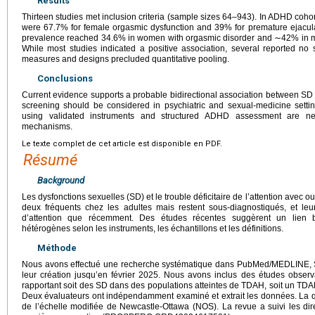
Results
Thirteen studies met inclusion criteria (sample sizes 64–943). In ADHD coho
were 67.7% for female orgasmic dysfunction and 39% for premature ejacul
prevalence reached 34.6% in women with orgasmic disorder and ∼42% in me
While most studies indicated a positive association, several reported no s
measures and designs precluded quantitative pooling.
Conclusions
Current evidence supports a probable bidirectional association between SD 
screening should be considered in psychiatric and sexual-medicine settin
using validated instruments and structured ADHD assessment are nee
mechanisms.
Le texte complet de cet article est disponible en PDF.
Résumé
Background
Les dysfonctions sexuelles (SD) et le trouble déficitaire de l’attention avec 
deux fréquents chez les adultes mais restent sous-diagnostiqués, et leur p
d’attention que récemment. Des études récentes suggèrent un lien bid
hétérogènes selon les instruments, les échantillons et les définitions.
Méthode
Nous avons effectué une recherche systématique dans PubMed/MEDLINE, S
leur création jusqu’en février 2025. Nous avons inclus des études observ
rapportant soit des SD dans des populations atteintes de TDAH, soit un TDA
Deux évaluateurs ont indépendamment examiné et extrait les données. La qu
de l’échelle modifiée de Newcastle-Ottawa (NOS). La revue a suivi les di