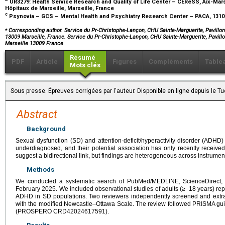
UR3279: Health Service Research and Quality of Life Center – CEReSS, Aix-Mars
Hôpitaux de Marseille, Marseille, France
c
Psynovia – GCS – Mental Health and Psychiatry Research Center – PACA, 131
⁎
Corresponding author. Service du Pr-Christophe-Lançon, CHU Sainte-Marguerite, Pavillon 
13009 Marseille, France. Service du Pr-Christophe-Lançon, CHU Sainte-Marguerite, Pavillo
Marseille 13009 France
Résumé
PDF
Article
Figures
Compléments
Table
Mots clés
Sous presse. Épreuves corrigées par l'auteur. Disponible en ligne depuis le 
Abstract
Background
Sexual dysfunction (SD) and attention-deficit/hyperactivity disorder (ADHD)
underdiagnosed, and their potential association has only recently received
suggest a bidirectional link, but findings are heterogeneous across instrumen
Methods
We conducted a systematic search of PubMed/MEDLINE, ScienceDirect, 
February 2025. We included observational studies of adults (≥
18 years) re
ADHD in SD populations. Two reviewers independently screened and extra
with the modified Newcastle–Ottawa Scale. The review followed PRISMA gui
(PROSPERO CRD42024617591).