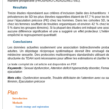
manière prospective (PROSPERO CRD42024617591).
Résultats
Treize études répondaient aux critères d’inclusion (taille des échantillons 
prévalences de SD les plus élevées rapportées étaient de 67,7 % pour les t
pour l’éjaculation précoce (PE) chez les hommes. Dans les cohortes SD, l
chez les femmes souffrant de troubles orgasmiques et environ 42 % chez l
5 % dans les groupes témoins). Si la plupart des études ont indiqué une assoc
aucune différence significative et une a suggéré un effet protecteur. L’hé
empêché le regroupement quantitatif.
Conclusions
Les données actuelles soutiennent une association bidirectionnelle pro
adultes. Un dépistage réciproque systématique devrait être envisagé da
médecine sexuelle. Des protocoles multicentriques standardisés utilisant d
structurée du TDAH sont nécessaires pour affiner les estimations et clarifier
Le texte complet de cet article est disponible en PDF.
Keywords :
Sexual dysfunction, Attention deficit hyperactivity disorder, Fe
ejaculation
Mots clés :
Dysfonction sexuelle, Trouble déficitaire de l’attention avec ou 
féminin, Éjaculation précoce
Plan
Introduction
Methods
Search strategy and registration