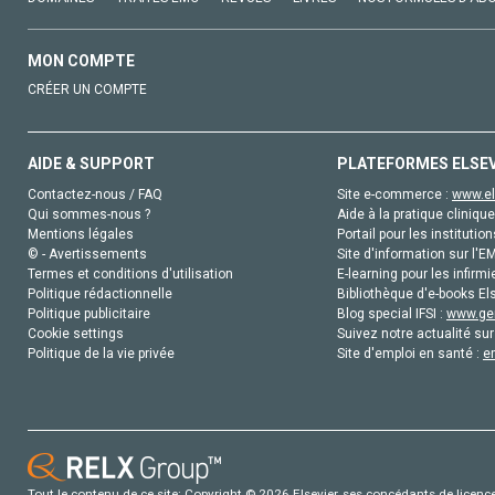
MON COMPTE
CRÉER UN COMPTE
AIDE & SUPPORT
PLATEFORMES ELSE
Contactez-nous / FAQ
Site e-commerce :
www.el
Qui sommes-nous ?
Aide à la pratique clinique
Mentions légales
Portail pour les institution
© - Avertissements
Site d'information sur l'E
Termes et conditions d'utilisation
E-learning pour les infirmi
Politique rédactionnelle
Bibliothèque d'e-books Els
Politique publicitaire
Blog special IFSI :
www.gen
Cookie settings
Suivez notre actualité sur
Politique de la vie privée
Site d'emploi en santé :
e
Tout le contenu de ce site: Copyright © 2026 Elsevier, ses concédants de licence e