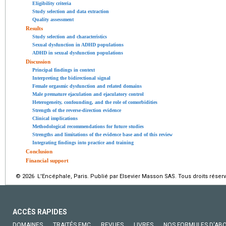
Eligibility criteria
Study selection and data extraction
Quality assessment
Results
Study selection and characteristics
Sexual dysfunction in ADHD populations
ADHD in sexual dysfunction populations
Discussion
Principal findings in context
Interpreting the bidirectional signal
Female orgasmic dysfunction and related domains
Male premature ejaculation and ejaculatory control
Heterogeneity, confounding, and the role of comorbidities
Strength of the reverse-direction evidence
Clinical implications
Methodological recommendations for future studies
Strengths and limitations of the evidence base and of this review
Integrating findings into practice and training
Conclusion
Financial support
© 2026 L'Encéphale, Paris. Publié par Elsevier Masson SAS. Tous droits réserv
ACCÈS RAPIDES
DOMAINES
TRAITÉS EMC
REVUES
LIVRES
NOS FORMULES D'AB