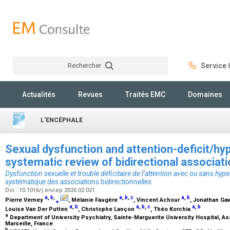
Rechercher
Service C
Rechercher
Actualités
Revues
Traités EMC
Domaines
L'ENCÉPHALE
Sexual dysfunction and attention-deficit/hyp
systematic review of bidirectional associat
Dysfonction sexuelle et trouble déficitaire de l’attention avec ou sans hyper
systématique des associations bidirectionnelles
Doi : 10.1016/j.encep.2026.02.021
a
,
b
,
a
,
b
,
c
a
,
b
Pierre Verney
⁎
, Mélanie Faugère
, Vincent Achour
, Jonathan Ga
a
,
b
a
,
b
,
c
a
,
b
Louise Van Der Putten
, Christophe Lançon
, Théo Korchia
a
Department of University Psychiatry, Sainte-Marguerite University Hospital, A
Marseille, France
b