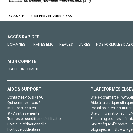
bouffées de chaleur, œstradiol transdermique (tE2)
© 2026 Publié par Elsevier Masson SAS.
ACCÈS RAPIDES
DOMAINES
TRAITÉS EMC
REVUES
LIVRES
NOS FORMULES D'AB
MON COMPTE
CRÉER UN COMPTE
AIDE & SUPPORT
PLATEFORMES ELSE
Contactez-nous / FAQ
Site e-commerce :
www.el
Qui sommes-nous ?
Aide à la pratique clinique
Mentions légales
Portail pour les institution
© - Avertissements
Site d'information sur l'E
Termes et conditions d'utilisation
E-learning pour les infirmi
Politique rédactionnelle
Bibliothèque d'e-books Els
Politique publicitaire
Blog special IFSI :
www.gen