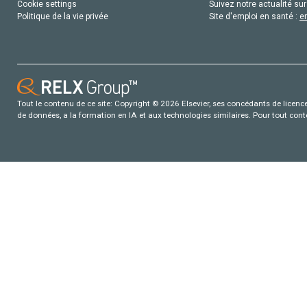
Cookie settings
Suivez notre actualité sur
Politique de la vie privée
Site d'emploi en santé :
e
Tout le contenu de ce site: Copyright © 2026 Elsevier, ses concédants de licence e
de données, a la formation en IA et aux technologies similaires. Pour tout con