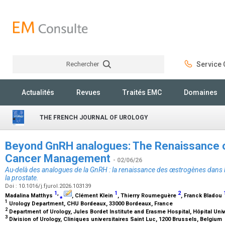
Rechercher
Service C
Rechercher
Actualités
Revues
Traités EMC
Domaines
THE FRENCH JOURNAL OF UROLOGY
Beyond GnRH analogues: The Renaissance o
Cancer Management
- 02/06/26
Au-delà des analogues de la GnRH : la renaissance des œstrogènes dans l
la prostate.
Doi : 10.1016/j.fjurol.2026.103139
1
,
1
2
Madalina Matthys
⁎
, Clément Klein
, Thierry Roumeguère
, Franck Bladou
1
Urology Department, CHU Bordeaux, 33000 Bordeaux, France
2
Department of Urology, Jules Bordet Institute and Erasme Hospital, Hôpital Uni
3
Division of Urology, Cliniques universitaires Saint Luc, 1200 Brussels, Belgium