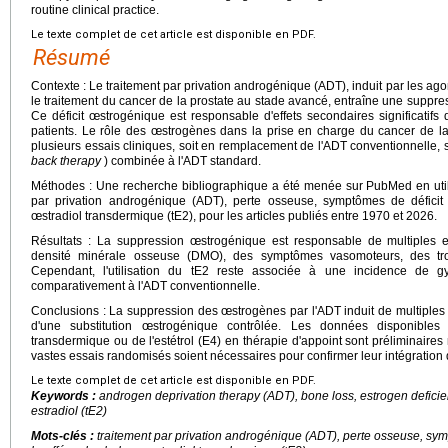
routine clinical practice.
Le texte complet de cet article est disponible en PDF.
Résumé
Contexte : Le traitement par privation androgénique (ADT), induit par les a
le traitement du cancer de la prostate au stade avancé, entraîne une suppre
Ce déficit œstrogénique est responsable d'effets secondaires significatifs 
patients. Le rôle des œstrogènes dans la prise en charge du cancer de la
plusieurs essais cliniques, soit en remplacement de l'ADT conventionnelle, s
back therapy
) combinée à l'ADT standard.
Méthodes : Une recherche bibliographique a été menée sur PubMed en utilis
par privation androgénique (ADT), perte osseuse, symptômes de déficit
œstradiol transdermique (tE2), pour les articles publiés entre 1970 et 2026.
Résultats : La suppression œstrogénique est responsable de multiples eff
densité minérale osseuse (DMO), des symptômes vasomoteurs, des tro
Cependant, l'utilisation du tE2 reste associée à une incidence de 
comparativement à l'ADT conventionnelle.
Conclusions : La suppression des œstrogènes par l'ADT induit de multiples ef
d'une substitution œstrogénique contrôlée. Les données disponibles co
transdermique ou de l'estétrol (E4) en thérapie d'appoint sont préliminair
vastes essais randomisés soient nécessaires pour confirmer leur intégration d
Le texte complet de cet article est disponible en PDF.
Keywords :
androgen deprivation therapy (ADT), bone loss, estrogen defici
estradiol (tE2)
Mots-clés :
traitement par privation androgénique (ADT), perte osseuse, sy