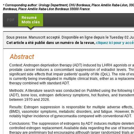
⁎
Corresponding author: Urology Department, CHU Bordeaux, Place Amélie Raba-Léon, 33
Bordeaux, Place Amélie Raba-Léon Bordeaux 33000 France
Résumé
PDF
Mots clés
Sous presse. Manuscrit accepté. Disponible en ligne depuis le Tuesday 02 J
Cet article a été publié dans un numéro de la revue,
cliquez ici pour y acc
Abstract
Context: Androgen deprivation therapy (ADT) induced by LHRH agonists or an
prostate cancer induces a concomitant suppression of estradiol levels. Thi
significant side effects that impair patients' quality of life (QoL). The role 
is currently being investigated in multiple clinical trials, either as a repla
therapy combined with standard ADT.
Methods: A literature search was conducted on PubMed using the following
(ADT), bone loss, estrogen deficiency symptoms, hot flushes, and transdermal
between 1970 and 2026.
Results: Estrogen suppression is responsible for multiple adverse effects,
(BMD), vasomotor symptoms, metabolic disorders, and fatigue. However, th
notably higher incidence of gynecomastia compared with conventional ADT.
Conclusions: The suppression of estrogens by ADT induces multiple deleteriou
controlled estrogen replacement. Available data regarding the use of transde
therapy are preliminary but encouraging although larger randomized trials are