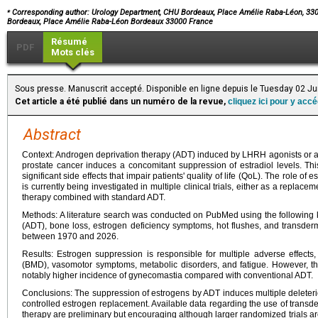
⁎
Corresponding author: Urology Department, CHU Bordeaux, Place Amélie Raba-Léon, 33
Bordeaux, Place Amélie Raba-Léon Bordeaux 33000 France
Résumé
PDF
Mots clés
Sous presse. Manuscrit accepté. Disponible en ligne depuis le Tuesday 02 J
Cet article a été publié dans un numéro de la revue,
cliquez ici pour y acc
Abstract
Context: Androgen deprivation therapy (ADT) induced by LHRH agonists or an
prostate cancer induces a concomitant suppression of estradiol levels. Thi
significant side effects that impair patients' quality of life (QoL). The role 
is currently being investigated in multiple clinical trials, either as a repla
therapy combined with standard ADT.
Methods: A literature search was conducted on PubMed using the following
(ADT), bone loss, estrogen deficiency symptoms, hot flushes, and transdermal
between 1970 and 2026.
Results: Estrogen suppression is responsible for multiple adverse effects,
(BMD), vasomotor symptoms, metabolic disorders, and fatigue. However, th
notably higher incidence of gynecomastia compared with conventional ADT.
Conclusions: The suppression of estrogens by ADT induces multiple deleteriou
controlled estrogen replacement. Available data regarding the use of transde
therapy are preliminary but encouraging although larger randomized trials are