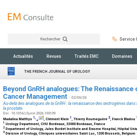
Rechercher
Service C
Rechercher
Actualités
Revues
Traités EMC
Domaines
THE FRENCH JOURNAL OF UROLOGY
Beyond GnRH analogues: The Renaissance o
Cancer Management
- 02/06/26
Au-delà des analogues de la GnRH : la renaissance des œstrogènes dans l
la prostate.
Doi : 10.1016/j.fjurol.2026.103139
1
,
1
2
Madalina Matthys
⁎
, Clément Klein
, Thierry Roumeguère
, Franck Bladou
1
Urology Department, CHU Bordeaux, 33000 Bordeaux, France
2
Department of Urology, Jules Bordet Institute and Erasme Hospital, Hôpital Uni
3
Division of Urology, Cliniques universitaires Saint Luc, 1200 Brussels, Belgium