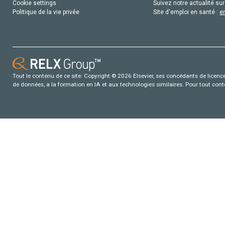
Cookie settings
Suivez notre actualité sur
Politique de la vie privée
Site d'emploi en santé :
e
Tout le contenu de ce site: Copyright © 2026 Elsevier, ses concédants de licence e
de données, a la formation en IA et aux technologies similaires. Pour tout con