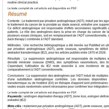
routine clinical practice.
Le texte complet de cet article est disponible en PDF.
Résumé
Contexte : Le traitement par privation androgénique (ADT), induit par les a
le traitement du cancer de la prostate au stade avancé, entraîne une suppre
Ce déficit œstrogénique est responsable d'effets secondaires significatifs 
patients. Le rôle des œstrogènes dans la prise en charge du cancer de la
plusieurs essais cliniques, soit en remplacement de l'ADT conventionnelle, s
back therapy
) combinée à l'ADT standard.
Méthodes : Une recherche bibliographique a été menée sur PubMed en utilis
par privation androgénique (ADT), perte osseuse, symptômes de déficit
œstradiol transdermique (tE2), pour les articles publiés entre 1970 et 2026.
Résultats : La suppression œstrogénique est responsable de multiples eff
densité minérale osseuse (DMO), des symptômes vasomoteurs, des tro
Cependant, l'utilisation du tE2 reste associée à une incidence de 
comparativement à l'ADT conventionnelle.
Conclusions : La suppression des œstrogènes par l'ADT induit de multiples ef
d'une substitution œstrogénique contrôlée. Les données disponibles co
transdermique ou de l'estétrol (E4) en thérapie d'appoint sont préliminair
vastes essais randomisés soient nécessaires pour confirmer leur intégration d
Le texte complet de cet article est disponible en PDF.
Keywords :
androgen deprivation therapy (ADT), bone loss, estrogen defici
estradiol (tE2)
Mots-clés :
traitement par privation androgénique (ADT), perte osseuse, sy