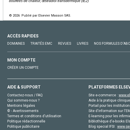
bouffées de chaleur, œstradiol transdermique (tE2)
© 2026 Publié par Elsevier Masson SAS.
ACCÈS RAPIDES
DOMAINES
TRAITÉS EMC
REVUES
LIVRES
NOS FORMULES D'AB
MON COMPTE
CRÉER UN COMPTE
AIDE & SUPPORT
PLATEFORMES ELSE
Contactez-nous / FAQ
Site e-commerce :
www.el
Qui sommes-nous ?
Aide à la pratique clinique
Mentions légales
Portail pour les institution
© - Avertissements
Site d'information sur l'E
Termes et conditions d'utilisation
E-learning pour les infirmi
Politique rédactionnelle
Bibliothèque d'e-books Els
Politique publicitaire
Blog special IFSI :
www.gen