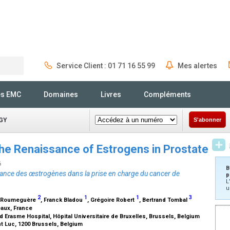
Service Client : 01 71 16 55 99
Mes alertes
Rechercher
és EMC
Domaines
Livres
Compléments
GY
S'abonner
e Renaissance of Estrogens in Prostate
6
B
sance des œstrogènes dans la prise en charge du cancer de
p
L
u
2
1
1
3
ry Roumeguère
, Franck Bladou
, Grégoire Robert
, Bertrand Tombal
eaux, France
d Erasme Hospital, Hôpital Universitaire de Bruxelles, Brussels, Belgium
int Luc, 1200 Brussels, Belgium