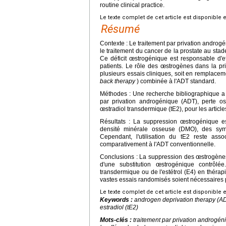
routine clinical practice.
Le texte complet de cet article est disponible 
Résumé
Contexte : Le traitement par privation androg
le traitement du cancer de la prostate au sta
Ce déficit œstrogénique est responsable d'eff
patients. Le rôle des œstrogènes dans la pr
plusieurs essais cliniques, soit en remplacem
back therapy
) combinée à l'ADT standard.
Méthodes : Une recherche bibliographique a é
par privation androgénique (ADT), perte o
œstradiol transdermique (tE2), pour les articl
Résultats : La suppression œstrogénique est
densité minérale osseuse (DMO), des symp
Cependant, l'utilisation du tE2 reste as
comparativement à l'ADT conventionnelle.
Conclusions : La suppression des œstrogènes pa
d'une substitution œstrogénique contrôlée
transdermique ou de l'estétrol (E4) en théra
vastes essais randomisés soient nécessaires po
Le texte complet de cet article est disponible 
Keywords :
androgen deprivation therapy (AD
estradiol (tE2)
Mots-clés :
traitement par privation androgé