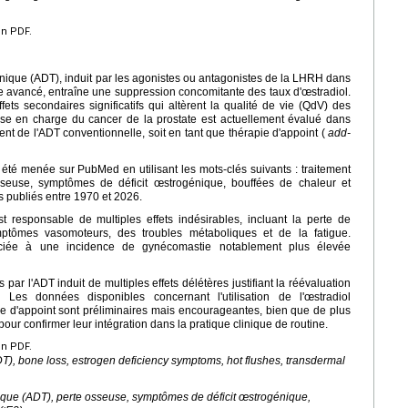
en PDF.
énique (ADT), induit par les agonistes ou antagonistes de la LHRH dans
de avancé, entraîne une suppression concomitante des taux d'œstradiol.
ets secondaires significatifs qui altèrent la qualité de vie (QdV) des
ise en charge du cancer de la prostate est actuellement évalué dans
ent de l'ADT conventionnelle, soit en tant que thérapie d'appoint (
add-
té menée sur PubMed en utilisant les mots-clés suivants : traitement
sseuse, symptômes de déficit œstrogénique, bouffées de chaleur et
es publiés entre 1970 et 2026.
 responsable de multiples effets indésirables, incluant la perte de
tômes vasomoteurs, des troubles métaboliques et de la fatigue.
sociée à une incidence de gynécomastie notablement plus élevée
r l'ADT induit de multiples effets délétères justifiant la réévaluation
. Les données disponibles concernant l'utilisation de l'œstradiol
pie d'appoint sont préliminaires mais encourageantes, bien que de plus
ur confirmer leur intégration dans la pratique clinique de routine.
en PDF.
T), bone loss, estrogen deficiency symptoms, hot flushes, transdermal
nique (ADT), perte osseuse, symptômes de déficit œstrogénique,