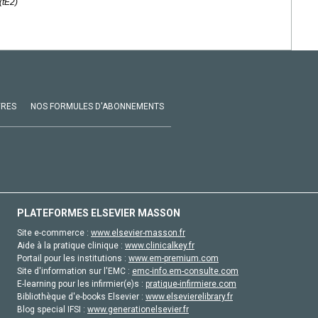
(tE2)
VRES
NOS FORMULES D'ABONNEMENTS
PLATEFORMES ELSEVIER MASSON
Site e-commerce :
www.elsevier-masson.fr
Aide à la pratique clinique :
www.clinicalkey.fr
Portail pour les institutions :
www.em-premium.com
Site d'information sur l'EMC :
emc-info.em-consulte.com
E-learning pour les infirmier(e)s :
pratique-infirmiere.com
Bibliothèque d'e-books Elsevier :
www.elsevierelibrary.fr
Blog special IFSI :
www.generationelsevier.fr