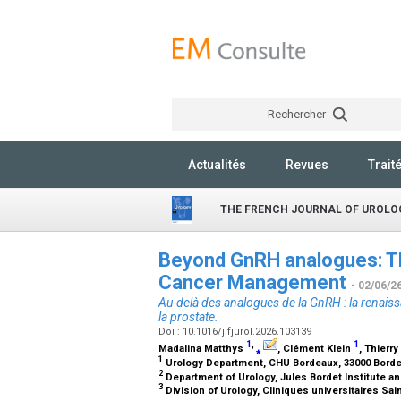
Rechercher
Actualités
Revues
Trait
THE FRENCH JOURNAL OF UROLO
Beyond GnRH analogues: Th
Cancer Management
- 02/06/2
Au-delà des analogues de la GnRH : la renais
la prostate.
Doi : 10.1016/j.fjurol.2026.103139
1
,
1
Madalina Matthys
⁎
, Clément Klein
, Thier
1
Urology Department, CHU Bordeaux, 33000 Bord
2
Department of Urology, Jules Bordet Institute an
3
Division of Urology, Cliniques universitaires Sa