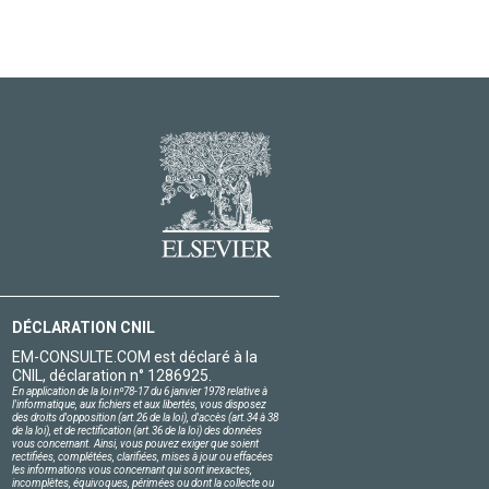
DÉCLARATION CNIL
EM-CONSULTE.COM est déclaré à la
CNIL, déclaration n° 1286925.
En application de la loi nº78-17 du 6 janvier 1978 relative à
l'informatique, aux fichiers et aux libertés, vous disposez
des droits d'opposition (art.26 de la loi), d'accès (art.34 à 38
de la loi), et de rectification (art.36 de la loi) des données
vous concernant. Ainsi, vous pouvez exiger que soient
rectifiées, complétées, clarifiées, mises à jour ou effacées
les informations vous concernant qui sont inexactes,
incomplètes, équivoques, périmées ou dont la collecte ou