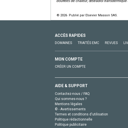
bouffées de chaleur, œstradiol transdermique 
© 2026 Publié par Elsevier Masson SAS.
ACCÈS RAPIDES
DOMAINES
TRAITÉS EMC
REVUES
LI
MON COMPTE
CRÉER UN COMPTE
AIDE & SUPPORT
Contactez-nous / FAQ
Qui sommes-nous ?
Mentions légales
© - Avertissements
Termes et conditions d'utilisation
Politique rédactionnelle
Politique publicitaire