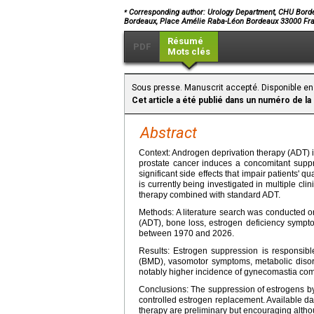
⁎
Corresponding author: Urology Department, CHU Bord
Bordeaux, Place Amélie Raba-Léon Bordeaux 33000 Fr
Résumé
PDF
Mots clés
Sous presse. Manuscrit accepté. Disponible en
Cet article a été publié dans un numéro de la
Abstract
Context: Androgen deprivation therapy (ADT) 
prostate cancer induces a concomitant suppre
significant side effects that impair patients' 
is currently being investigated in multiple cli
therapy combined with standard ADT.
Methods: A literature search was conducted 
(ADT), bone loss, estrogen deficiency symptom
between 1970 and 2026.
Results: Estrogen suppression is responsible
(BMD), vasomotor symptoms, metabolic disord
notably higher incidence of gynecomastia co
Conclusions: The suppression of estrogens by A
controlled estrogen replacement. Available dat
therapy are preliminary but encouraging althou