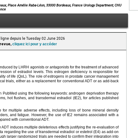
eaux, Place Amélie Raba-Léon, 33000 Bordeaux, France Urology Department, CHU
ance
 ligne depuis le Tuesday 02 June 2026
 revue,
cliquez ici pour y accéder
induced by LHRH agonists or antagonists for the treatment of advanced
ssion of estradiol levels. This estrogen deficiency is responsible for
quality of life (QoL). The role of estrogens in prostate cancer management
nical trials, either as a replacement for conventional ADT or as add-back
on PubMed using the following keywords: androgen deprivation therapy
s, hot flushes, and transdermal estradiol (tE2), for articles published
 for multiple adverse effects, including loss of bone mineral density
ers, and fatigue. However, the use of tE2 remains associated with a
mpared with conventional ADT.
DT induces multiple deleterious effects justifying the re-evaluation of
a regarding the use of transdermal estradiol or estetrol (E4) as add-on
gh larger randomized trials are needed to confirm their integration into