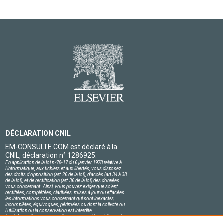
DÉCLARATION CNIL
EM-CONSULTE.COM est déclaré à la
CNIL, déclaration n° 1286925.
En application de la loi nº78-17 du 6 janvier 1978 relative à
l'informatique, aux fichiers et aux libertés, vous disposez
des droits d'opposition (art.26 de la loi), d'accès (art.34 à 38
de la loi), et de rectification (art.36 de la loi) des données
vous concernant. Ainsi, vous pouvez exiger que soient
rectifiées, complétées, clarifiées, mises à jour ou effacées
les informations vous concernant qui sont inexactes,
incomplètes, équivoques, périmées ou dont la collecte ou
l'utilisation ou la conservation est interdite.
Les informations personnelles concernant les visiteurs de
notre site, y compris leur identité, sont confidentielles.