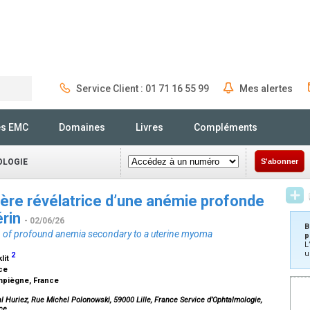
Service Client : 01 71 16 55 99
Mes alertes
Rechercher
és EMC
Domaines
Livres
Compléments
OLOGIE
S'abonner
ère révélatrice d’une anémie profonde
érin
- 02/06/26
B
n of profound anemia secondary to a uterine myoma
p
L
u
2
lit
nce
mpiègne, France
l Huriez, Rue Michel Polonowski, 59000 Lille, France Service d’Ophtalmologie,
ce