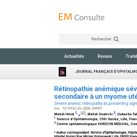
Rechercher
Actualités
Revues
Trait
JOURNAL FRANÇAIS D'OPHTALM
Rétinopathie anémique sév
secondaire à un myome ut
Severe anemic retinopathy as presenting sig
Doi : 10.1016/j.jfo.2026.104927
1
,
2
Mehdi Hmid
⁎
, Mehdi Ouahchi
, Oukacha Tak
1
Service d’Ophtalmologie, CHU Huriez, Lille, Fra
2
Centre ophtalmologique HORIZON MEDICAL, Co
⁎
Auteur correspondant: Service d’Ophtalmologie, Hôpita
Hôpital Huriez Rue Michel Polonowski Lille 59000 Fran