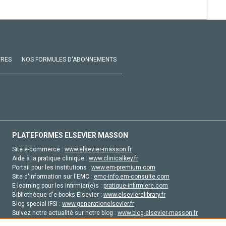
VRES
NOS FORMULES D'ABONNEMENTS
PLATEFORMES ELSEVIER MASSON
Site e-commerce :
www.elsevier-masson.fr
Aide à la pratique clinique :
www.clinicalkey.fr
Portail pour les institutions :
www.em-premium.com
Site d'information sur l'EMC :
emc-info.em-consulte.com
E-learning pour les infirmier(e)s :
pratique-infirmiere.com
Bibliothèque d'e-books Elsevier :
www.elsevierelibrary.fr
Blog special IFSI :
www.generationelsevier.fr
Suivez notre actualité sur notre blog :
www.blog-elsevier-masson.fr
Site d'emploi en santé :
emploisante.com