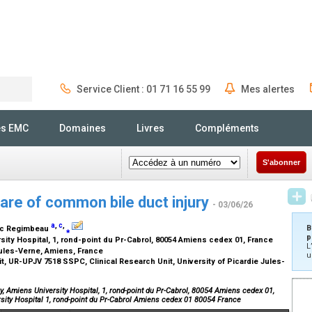
Service Client : 01 71 16 55 99
Mes alertes
Rechercher
és EMC
Domaines
Livres
Compléments
S'abonner
ware of common bile duct injury
- 03/06/26
a
,
c
,
B
rc Regimbeau
⁎
p
ity Hospital, 1, rond-point du Pr-Cabrol, 80054 Amiens cedex 01, France
L
Jules-Verne, Amiens, France
u
t, UR-UPJV 7518 SSPC, Clinical Research Unit, University of Picardie Jules-
, Amiens University Hospital, 1, rond-point du Pr-Cabrol, 80054 Amiens cedex 01,
sity Hospital 1, rond-point du Pr-Cabrol Amiens cedex 01 80054 France