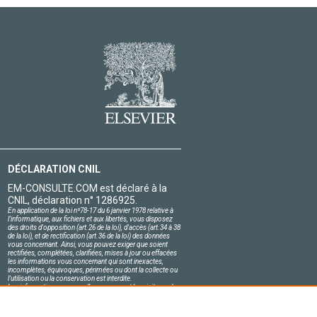
DÉCLARATION CNIL
EM-CONSULTE.COM est déclaré à la
CNIL, déclaration n° 1286925.
En application de la loi nº78-17 du 6 janvier 1978 relative à
l'informatique, aux fichiers et aux libertés, vous disposez
des droits d'opposition (art.26 de la loi), d'accès (art.34 à 38
de la loi), et de rectification (art.36 de la loi) des données
vous concernant. Ainsi, vous pouvez exiger que soient
rectifiées, complétées, clarifiées, mises à jour ou effacées
les informations vous concernant qui sont inexactes,
incomplètes, équivoques, périmées ou dont la collecte ou
l'utilisation ou la conservation est interdite.
Les informations personnelles concernant les visiteurs de
notre site, y compris leur identité, sont confidentielles.
Le responsable du site s'engage sur l'honneur à respecter
les conditions légales de confidentialité applicables en