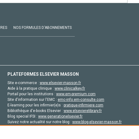
VRES
NOS FORMULES D'ABONNEMENTS
PLATEFORMES ELSEVIER MASSON
Site e-commerce :
www.elsevier-masson.fr
Aide à la pratique clinique :
www.clinicalkey.fr
Portail pour les institutions :
www.em-premium.com
Site d'information sur l'EMC :
emc-info.em-consulte.com
E-learning pour les infirmier(e)s :
pratique-infirmiere.com
Bibliothèque d'e-books Elsevier :
www.elsevierelibrary.fr
Blog special IFSI :
www.generationelsevier.fr
Suivez notre actualité sur notre blog :
www.blog-elsevier-masson.fr
Site d'emploi en santé :
emploisante.com