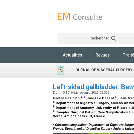
Rechercher
Actualités
Revues
Trait
JOURNAL OF VISCERAL SURGERY
Left-sided gallbladder: Be
Doi : 10.1016/j.jviscsurg.2026.05.002
a
,
b
a
Gaétan Pasinato
, Jules Le Pessot
, Jean-Ma
a
Department of Digestive Surgery, Amiens Univers
b
Department of Anatomy, University of Picardie 
c
Complex Surgical Patient Care Simplification Uni
Verne, Amiens cedex 01, France
⁎
Corresponding author: Department of Digestive Surgery
France. Department of Digestive Surgery, Amiens Univer