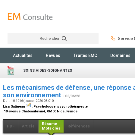
Rechercher
Service C
Rechercher
Actualités
Revues
Traités EMC
Domaines
SOINS AIDES-SOIGNANTES
Les mécanismes de défense, une réponse ada
son environnement
- 03/06/26
Doi : 10.1016/j.sasoi.2026.03.010
Lisa Gatineau
:
Psychologue, psychothérapeute
10 avenue Chateaubriand, 06100 Nice, France
Résumé
PDF
Article
Références
Mots clés