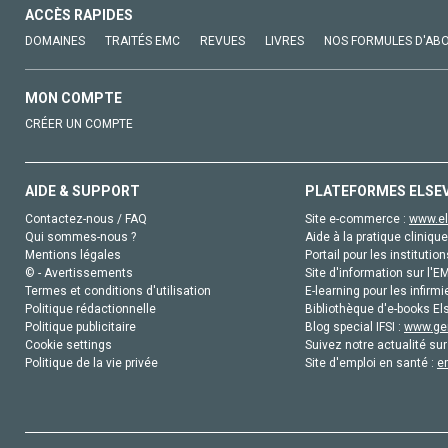
ACCÈS RAPIDES
DOMAINES
TRAITÉS EMC
REVUES
LIVRES
NOS FORMULES D'AB
MON COMPTE
CRÉER UN COMPTE
AIDE & SUPPORT
PLATEFORMES ELSE
Contactez-nous / FAQ
Site e-commerce :
www.el
Qui sommes-nous ?
Aide à la pratique clinique
Mentions légales
Portail pour les institution
© - Avertissements
Site d'information sur l'E
Termes et conditions d'utilisation
E-learning pour les infirmi
Politique rédactionnelle
Bibliothèque d'e-books Els
Politique publicitaire
Blog special IFSI :
www.gen
Cookie settings
Suivez notre actualité sur
Politique de la vie privée
Site d'emploi en santé :
e