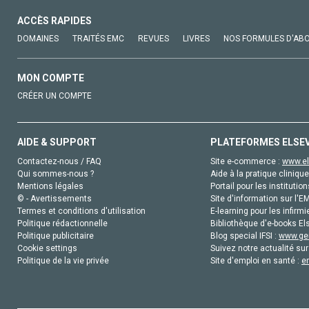
ACCÈS RAPIDES
DOMAINES
TRAITÉS EMC
REVUES
LIVRES
NOS FORMULES D'AB
MON COMPTE
CRÉER UN COMPTE
AIDE & SUPPORT
PLATEFORMES ELSE
Contactez-nous / FAQ
Site e-commerce :
www.el
Qui sommes-nous ?
Aide à la pratique clinique
Mentions légales
Portail pour les institution
© - Avertissements
Site d'information sur l'E
Termes et conditions d'utilisation
E-learning pour les infirmi
Politique rédactionnelle
Bibliothèque d'e-books Els
Politique publicitaire
Blog special IFSI :
www.gen
Cookie settings
Suivez notre actualité sur
Politique de la vie privée
Site d'emploi en santé :
e