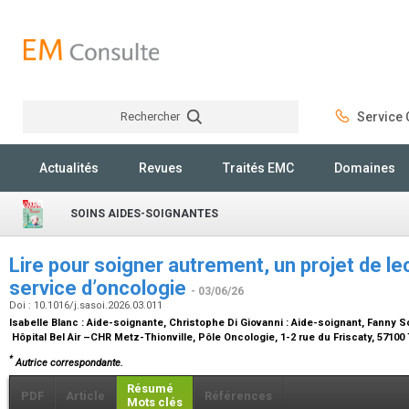
Rechercher
Service C
Rechercher
Actualités
Revues
Traités EMC
Domaines
SOINS AIDES-SOIGNANTES
Lire pour soigner autrement, un projet de le
service d’oncologie
- 03/06/26
Doi : 10.1016/j.sasoi.2026.03.011
Isabelle Blanc :
Aide-soignante
, Christophe Di Giovanni :
Aide-soignant
, Fanny S
Hôpital Bel Air –CHR Metz-Thionville, Pôle Oncologie, 1-2 rue du Friscaty, 57100 
*
Autrice correspondante.
Résumé
PDF
Article
Références
Mots clés