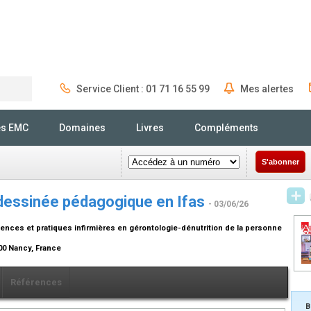
Service Client : 01 71 16 55 99
Mes alertes
Rechercher
és EMC
Domaines
Livres
Compléments
S'abonner
 dessinée pédagogique en Ifas
- 03/06/26
ciences et pratiques infirmières en gérontologie-dénutrition de la personne
00 Nancy, France
Références
B