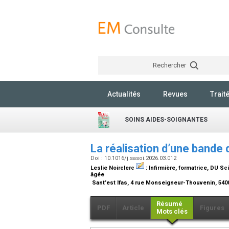
Rechercher
Actualités
Revues
Trait
SOINS AIDES-SOIGNANTES
La réalisation d’une bande
Doi : 10.1016/j.sasoi.2026.03.012
Leslie Noirclerc
:
Infirmière, formatrice, DU S
âgée
Sant’est Ifas, 4 rue Monseigneur-Thouvenin, 540
Résumé
PDF
Article
Figures
Mots clés