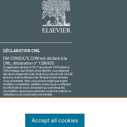
DÉCLARATION CNIL
EM-CONSULTE.COM est déclaré à la
CNIL, déclaration n° 1286925.
En application de la loi nº78-17 du 6 janvier 1978 relative à
l'informatique, aux fichiers et aux libertés, vous disposez
des droits d'opposition (art.26 de la loi), d'accès (art.34 à 38
de la loi), et de rectification (art.36 de la loi) des données
vous concernant. Ainsi, vous pouvez exiger que soient
rectifiées, complétées, clarifiées, mises à jour ou effacées
les informations vous concernant qui sont inexactes,
incomplètes, équivoques, périmées ou dont la collecte ou
l'utilisation ou la conservation est interdite.
Les informations personnelles concernant les visiteurs de
notre site, y compris leur identité, sont confidentielles.
Le responsable du site s'engage sur l'honneur à respecter
les conditions légales de confidentialité applicables en
France et à ne pas divulguer ces informations à des tiers.
Accept all cookies