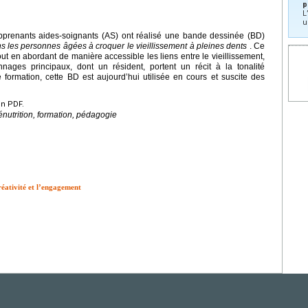
p
L
u
apprenants aides-soignants (AS) ont réalisé une bande dessinée (BD)
s les personnes âgées à croquer le vieillissement à pleines dents
. Ce
tout en abordant de manière accessible les liens entre le vieillissement,
onnages principaux, dont un résident, portent un récit à la tonalité
ormation, cette BD est aujourd’hui utilisée en cours et suscite des
en PDF.
nutrition, formation, pédagogie
réativité et l’engagement