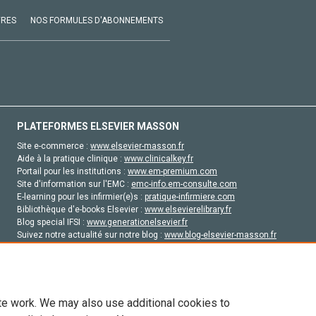
VRES
NOS FORMULES D'ABONNEMENTS
PLATEFORMES ELSEVIER MASSON
Site e-commerce :
www.elsevier-masson.fr
Aide à la pratique clinique :
www.clinicalkey.fr
Portail pour les institutions :
www.em-premium.com
Site d'information sur l'EMC :
emc-info.em-consulte.com
E-learning pour les infirmier(e)s :
pratique-infirmiere.com
Bibliothèque d'e-books Elsevier :
www.elsevierelibrary.fr
Blog special IFSI :
www.generationelsevier.fr
Suivez notre actualité sur notre blog :
www.blog-elsevier-masson.fr
Site d'emploi en santé :
emploisante.com
te work. We may also use additional cookies to