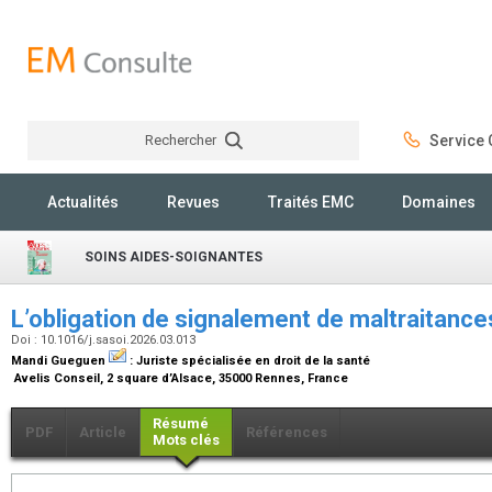
Rechercher
Service C
Rechercher
Actualités
Revues
Traités EMC
Domaines
SOINS AIDES-SOIGNANTES
L’obligation de signalement de maltraitanc
Doi : 10.1016/j.sasoi.2026.03.013
Mandi Gueguen
:
Juriste spécialisée en droit de la santé
Avelis Conseil, 2 square d’Alsace, 35000 Rennes, France
Résumé
PDF
Article
Références
Mots clés