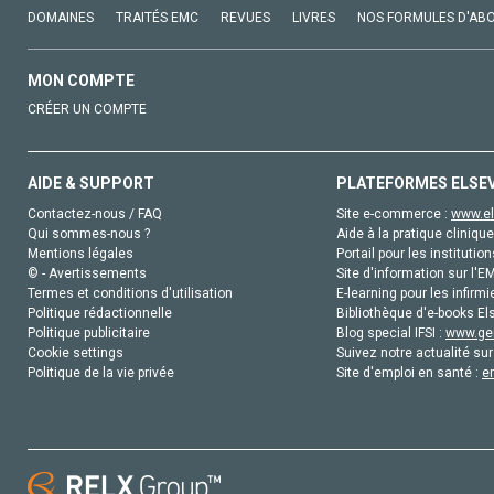
DOMAINES
TRAITÉS EMC
REVUES
LIVRES
NOS FORMULES D'AB
MON COMPTE
CRÉER UN COMPTE
AIDE & SUPPORT
PLATEFORMES ELSE
Contactez-nous / FAQ
Site e-commerce :
www.el
Qui sommes-nous ?
Aide à la pratique clinique
Mentions légales
Portail pour les institution
© - Avertissements
Site d'information sur l'E
Termes et conditions d'utilisation
E-learning pour les infirmi
Politique rédactionnelle
Bibliothèque d'e-books Els
Politique publicitaire
Blog special IFSI :
www.gen
Cookie settings
Suivez notre actualité sur
Politique de la vie privée
Site d'emploi en santé :
e