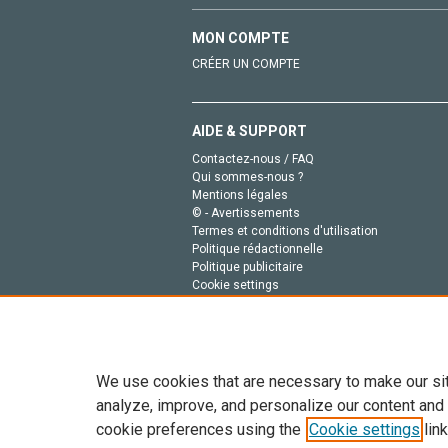
MON COMPTE
CRÉER UN COMPTE
AIDE & SUPPORT
Contactez-nous / FAQ
Qui sommes-nous ?
Mentions légales
© - Avertissements
Termes et conditions d'utilisation
Politique rédactionnelle
Politique publicitaire
Cookie settings
Politique de la vie privée
We use cookies that are necessary to make our si
analyze, improve, and personalize our content and
cookie preferences using the
Cookie settings
link
Tout le contenu de ce site: Copyright © 2026 Else
de données, a la formation en IA et aux technol