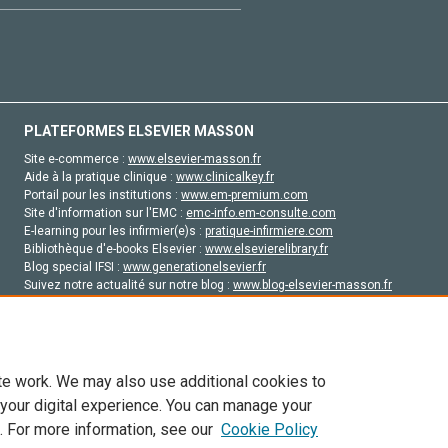
PLATEFORMES ELSEVIER MASSON
Site e-commerce :
www.elsevier-masson.fr
Aide à la pratique clinique :
www.clinicalkey.fr
Portail pour les institutions :
www.em-premium.com
Site d'information sur l'EMC :
emc-info.em-consulte.com
E-learning pour les infirmier(e)s :
pratique-infirmiere.com
Bibliothèque d'e-books Elsevier :
www.elsevierelibrary.fr
Blog special IFSI :
www.generationelsevier.fr
Suivez notre actualité sur notre blog :
www.blog-elsevier-masson.fr
Site d'emploi en santé :
emploisante.com
te work. We may also use additional cookies to
 your digital experience. You can manage your
. For more information, see our
Cookie Policy
vier, ses concédants de licence et ses contributeurs. Tout les droits sont réservés, y 
ogies similaires. Pour tout contenu en libre accès, les conditions de licence Creati