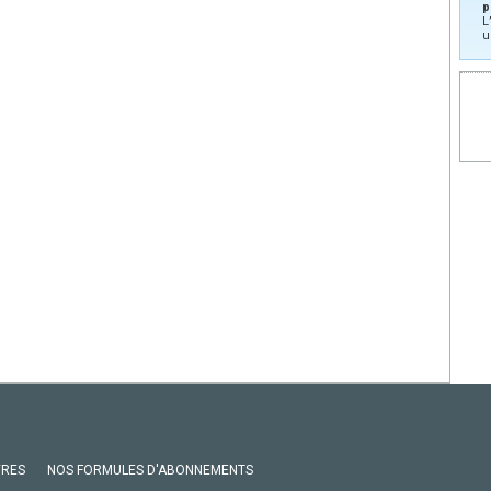
p
L
u
VRES
NOS FORMULES D'ABONNEMENTS