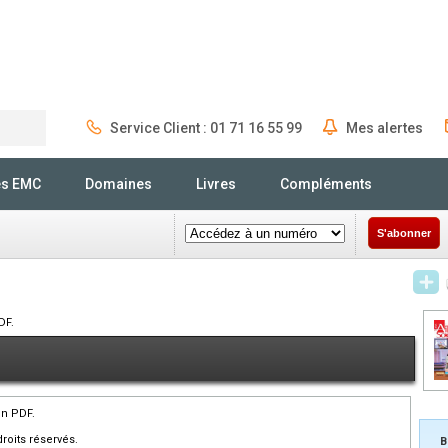
Service Client : 01 71 16 55 99
Mes alertes
Rechercher
és EMC
Domaines
Livres
Compléments
S'abonner
DF.
en PDF.
roits réservés.
B