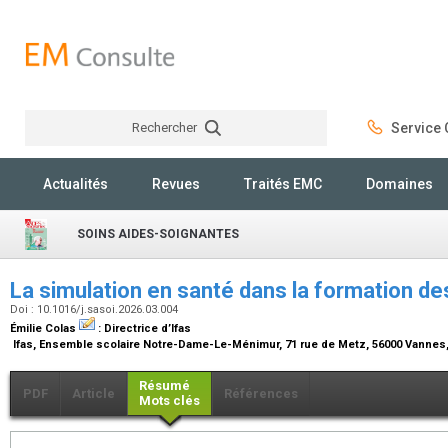
Rechercher
Service C
Rechercher
Actualités
Revues
Traités EMC
Domaines
SOINS AIDES-SOIGNANTES
La simulation en santé dans la formation d
Doi : 10.1016/j.sasoi.2026.03.004
Émilie Colas
:
Directrice d’Ifas
Ifas, Ensemble scolaire Notre-Dame-Le-Ménimur, 71 rue de Metz, 56000 Vannes
Résumé
PDF
Article
Références
Mots clés