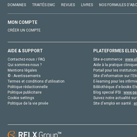
DOMAINES
TRAITÉS EMC
REVUES
LIVRES
NOS FORMULES D'AB
MON COMPTE
CRÉER UN COMPTE
AIDE & SUPPORT
PLATEFORMES ELSE
Contactez-nous / FAQ
Site e-commerce :
www.el
Qui sommes-nous ?
Aide à la pratique clinique
Mentions légales
Portail pour les institution
© - Avertissements
Site d'information sur l'E
Termes et conditions d'utilisation
E-learning pour les infirmi
Politique rédactionnelle
Bibliothèque d'e-books Els
Politique publicitaire
Blog special IFSI :
www.gen
Cookie settings
Suivez notre actualité sur
Politique de la vie privée
Site d'emploi en santé :
e