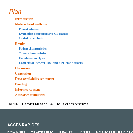
Plan
Introduction
Material and methods
Patient selection
Evaluation of preoperative CT Images
Statistical analysis
Results
Patient characteristics
Tumor characteristics
Correlation analysis
Comparison between low- and high-grade tumors
Discussion
Conclusion
Data availability statement
Funding
Informed consent
Author contributions
© 2026 Elsevier Masson SAS. Tous droits réservés.
ACCÈS RAPIDES
DOMAINES
TRAITÉS EMC
REVUES
LIVRES
NOS FORMULES D'AB