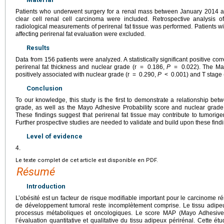
Patients who underwent surgery for a renal mass between January 2014 a
clear cell renal cell carcinoma were included. Retrospective analysis of
radiological measurements of perirenal fat tissue was performed. Patients with
affecting perirenal fat evaluation were excluded.
Results
Data from 156 patients were analyzed. A statistically significant positive c
perirenal fat thickness and nuclear grade (r
=
0.186,
P
=
0.022). The Ma
positively associated with nuclear grade (r
=
0.290,
P
<
0.001) and T stage 
Conclusion
To our knowledge, this study is the first to demonstrate a relationship bet
grade, as well as the Mayo Adhesive Probability score and nuclear grade
These findings suggest that perirenal fat tissue may contribute to tumorigen
Further prospective studies are needed to validate and build upon these find
Level of evidence
4.
Le texte complet de cet article est disponible en PDF.
Résumé
Introduction
L’obésité est un facteur de risque modifiable important pour le carcinome ré
de développement tumoral reste incomplètement comprise. Le tissu adipeu
processus métaboliques et oncologiques. Le score MAP (Mayo Adhesive Pr
l’évaluation quantitative et qualitative du tissu adipeux périrénal. Cette étu