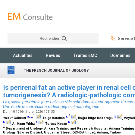
Rechercher
Service C
Rechercher
Actualités
Revues
Traités EMC
Domaines
THE FRENCH JOURNAL OF UROLOGY
Is perirenal fat an active player in renal cel
tumorigenesis? A radiologic-pathologic cor
La graisse périrénale joue-t-elle un rôle actif dans la tumorigenèse du carc
Une étude de corrélation radiologique et pathologique
Doi : 10.1016/j.fjurol.2026.103133
1
1
a
,
⁎
,
a
,
b
Yusuf Gökkurt
, Tolga Karakan
, Buğra Bilge Keseroğlu
, Veyse
b
b
b
, Ali Kaan Yıldız
, Turgay Kaçan
a
Department of Urology, Ankara Training and Research Hospital, Ankara Training
Urology, Şükriye District, Ulucanlar Street, 06340 Altındağ, Ankara, Turkey