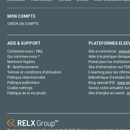
MON COMPTE
CRÉER UN COMPTE
AIDE & SUPPORT
PLATEFORMES ELSE
Contactez-nous / FAQ
Site e-commerce :
www.el
Qui sommes-nous ?
Aide à la pratique clinique
Mentions légales
Portail pour les institution
© - Avertissements
Site d'information sur l'E
Termes et conditions d'utilisation
E-learning pour les infirmi
Politique rédactionnelle
Bibliothèque d'e-books Els
Politique publicitaire
Blog special IFSI :
www.gen
Cookie settings
Suivez notre actualité sur
Politique de la vie privée
Site d'emploi en santé :
e
Tout le contenu de ce site: Copyright © 2026 Elsevier, ses concédants de licence e