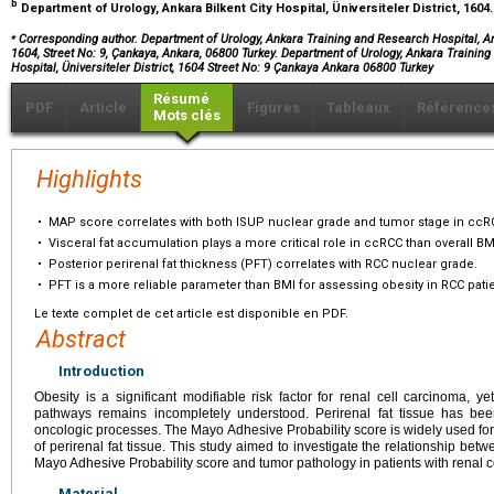
b
Department of Urology, Ankara Bilkent City Hospital, Üniversiteler District, 1604
⁎
Corresponding author. Department of Urology, Ankara Training and Research Hospital, Ankar
1604, Street No: 9, Çankaya, Ankara, 06800 Turkey. Department of Urology, Ankara Training
Hospital, Üniversiteler District, 1604 Street No: 9 Çankaya Ankara 06800 Turkey
Résumé
PDF
Article
Figures
Tableaux
Référence
Mots clés
Highlights
•
MAP score correlates with both ISUP nuclear grade and tumor stage in ccR
•
Visceral fat accumulation plays a more critical role in ccRCC than overall BM
•
Posterior perirenal fat thickness (PFT) correlates with RCC nuclear grade.
•
PFT is a more reliable parameter than BMI for assessing obesity in RCC patie
Le texte complet de cet article est disponible en PDF.
Abstract
Introduction
Obesity is a significant modifiable risk factor for renal cell carcinoma, 
pathways remains incompletely understood. Perirenal fat tissue has bee
oncologic processes. The Mayo Adhesive Probability score is widely used for
of perirenal fat tissue. This study aimed to investigate the relationship betw
Mayo Adhesive Probability score and tumor pathology in patients with renal c
Material