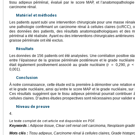
tissu adipeux périrénal, évalué par le score MAP, et l’anatomopathologie
carcinome rénal.
Matériel et méthodes
Les patients ayant subi une intervention chirurgicale pour une masse rénale 
une pathologie confirmant un carcinome rénal à cellules claires (ccRCC), o
des données des patients, des résultats anatomopathologiques et des m
périrénal a été réalisée. Ayant eu des interventions chirurgicales antérieures 
graisse périrénale ont été exclus.
Résultats
Les données de 156 patients ont été analysées. Une corrélation positive stat
entre l’épaisseur de la graisse périrénale postérieure et le grade nucléaire
était également positivement associé au grade nucléaire (r
=
0,290,
p
0,001).
Conclusion
À notre connaissance, cette étude est la première à démontrer une relation e
et le grade nucléaire, ainsi qu’entre le score MAP et le grade nucléaire, su
Ces résultats suggèrent que le tissu adipeux périrénal pourrait contribuer
cellules claires. D’autres études prospectives sont nécessaires pour valider e
Niveau de preuve
4.
Le texte complet de cet article est disponible en PDF.
Keywords :
Adipose tissue, Clear cell renal cell carcinoma, Neoplasm grad
Mots clés :
Tissu adipeux, Carcinome rénal à cellules claires, Grade histop