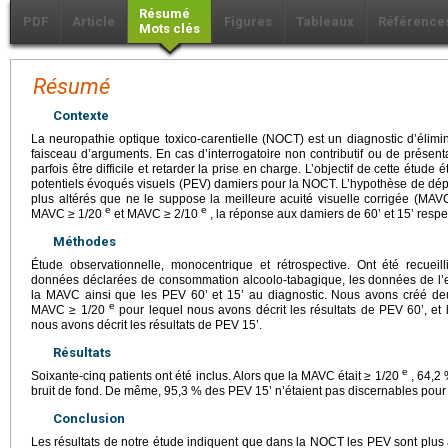
Résumé
PDF
Article
Figures
Tableaux
Référence
Mots clés
Résumé
Contexte
La neuropathie optique toxico-carentielle (NOCT) est un diagnostic d’élimina
faisceau d’arguments. En cas d’interrogatoire non contributif ou de présenta
parfois être difficile et retarder la prise en charge. L’objectif de cette étude
potentiels évoqués visuels (PEV) damiers pour la NOCT. L’hypothèse de dép
plus altérés que ne le suppose la meilleure acuité visuelle corrigée (MA
e
e
MAVC ≥ 1/20
et MAVC ≥ 2/10
, la réponse aux damiers de 60’ et 15’ respe
Méthodes
Étude observationnelle, monocentrique et rétrospective. Ont été recuei
données déclarées de consommation alcoolo-tabagique, les données de l
la MAVC ainsi que les PEV 60’ et 15’ au diagnostic. Nous avons créé deux
e
MAVC ≥ 1/20
pour lequel nous avons décrit les résultats de PEV 60’, e
nous avons décrit les résultats de PEV 15’.
Résultats
e
Soixante-cinq patients ont été inclus. Alors que la MAVC était ≥ 1/20
, 64,2 
bruit de fond. De même, 95,3 % des PEV 15’ n’étaient pas discernables po
Conclusion
Les résultats de notre étude indiquent que dans la NOCT les PEV sont plus alt