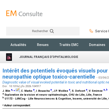
Rechercher
Service C
Rechercher
Actualités
Revues
Traités EMC
Domaines
JOURNAL FRANÇAIS D'OPHTALMOLOGIE
Intérêt des potentiels évoqués visuels pour 
neuropathie optique toxico-carentielle
- 03/06/
Diagnostic value of visual evoked potential in toxic and nutritional optic 
Doi : 10.1016/j.jfo.2026.104917
a
,
⁎
a
a
a
a
a
,
b
J. Blin
, C. Marks
, I. Bouacha
, J.P. Woillez
, S. Defoort
, V. Smirnov
a
Exploration de la vision et neuro-ophtalmologie, CHU de Lille, Lille, France
b
U1172 - LilNCog - Lille Neurosciences & Cognition, Inserm, université de Lille, C
⁎
Auteur correspondant.