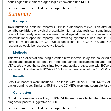
peut s’agir d’un élément diagnostique en faveur d’une NOCT.
Le texte complet de cet article est disponible en PDF.
Summary
Background
Toxic/nutritional optic neuropathy (TON) is a diagnosis of exclusion after 
contributory history or atypical presentation, formal diagnosis can sometime
goal of this study was to evaluate the diagnostic value of checkerboa
toxic/nutritional optic neuropathy. The working hypothesis was that, in
corrected visual acuity (BCVA). We assumed that, for BCVA ≥ 1/20 and ≥ 
responses would be respectively affected.
Methods
This was an observational, single-center, retrospective study. We collected
alcohol and tobacco use, data from the ophthalmologic examination, and not
VEPs. We divided the subjects into two visual acuity groups, one with BCVA ≥
results, and the other with BCVA ≥ 2/10, for which we reported the 15’ VEP res
Results
Sixty-five patients were included. For those with BCVA ≥ 1/20, 64.2% o
background noise. Similarly, 95.3% of the 15’ VEPs were undiscernible for t
Conclusion
Our study results indicate that, in TON, VEPs are more affected than the vi
diagnostic pattern suggestive of TON.
Le texte complet de cet article est disponible en PDF.