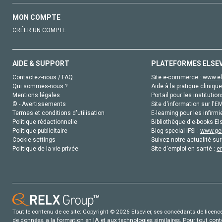
MON COMPTE
CRÉER UN COMPTE
AIDE & SUPPORT
PLATEFORMES ELSE
Contactez-nous / FAQ
Site e-commerce :
www.el
Qui sommes-nous ?
Aide à la pratique clinique
Mentions légales
Portail pour les institution
© - Avertissements
Site d'information sur l'E
Termes et conditions d'utilisation
E-learning pour les infirmi
Politique rédactionnelle
Bibliothèque d'e-books Els
Politique publicitaire
Blog special IFSI :
www.gen
Cookie settings
Suivez notre actualité sur
Politique de la vie privée
Site d'emploi en santé :
e
Tout le contenu de ce site: Copyright © 2026 Elsevier, ses concédants de licence e
de données, a la formation en IA et aux technologies similaires. Pour tout con