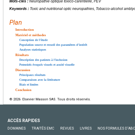
Mots-clés :
Neuropathie optique toxico-carentielle, PEV
Keywords :
Toxic and nutritional optic neuropathies, Tobacco-alcohol ambly
Plan
Introduction
Matériel et méthodes
Conception de l’étude
Population source et recueil des paramètres d’intérêt
Analyses statistiques
Résultats
Description des patients à l’inclusion
Potentiels évoqués visuels et acuité visuelle
Discussion
Principaux résultats
Comparaison avec la littérature
Biais et limites
Conclusion
© 2026 Elsevier Masson SAS. Tous droits réservés.
ACCÈS RAPIDES
DOMAINES
TRAITÉS EMC
REVUES
LIVRES
NOS FORMULES D'AB