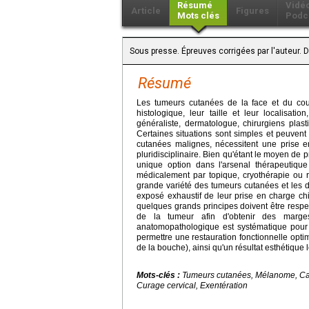
Résumé
Vidé
Article
Figures
Mots clés
Podc
Sous presse. Épreuves corrigées par l'auteur. 
Résumé
Les tumeurs cutanées de la face et du cou 
histologique, leur taille et leur localisati
généraliste, dermatologue, chirurgiens plasti
Certaines situations sont simples et peuvent 
cutanées malignes, nécessitent une prise en
pluridisciplinaire. Bien qu'étant le moyen de p
unique option dans l'arsenal thérapeutique
médicalement par topique, cryothérapie ou ra
grande variété des tumeurs cutanées et les d
exposé exhaustif de leur prise en charge chi
quelques grands principes doivent être respe
de la tumeur afin d'obtenir des marges
anatomopathologique est systématique pour c
permettre une restauration fonctionnelle opti
de la bouche), ainsi qu'un résultat esthétique l
Mots-clés :
Tumeurs cutanées, Mélanome, Car
Curage cervical, Exentération