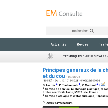
Rechercher
Actualités
Revues
Trait
TECHNIQUES CHIRURGICALES -
Principes généraux de la c
et du cou
- 03/06/26
[46-580] - Doi : 10.1016/S2211-0402(26)50709-8
a
b
a
,
⁎
G. Lacroix
, P. Toulemonde
, V. Martinot
a
Service de service de chirurgie plastique, recon
Professeur Émile Laine, 59037 Lille, France
b
Service d'otologie et d'otoneurologie, Hôpital S
Auteur correspondant.