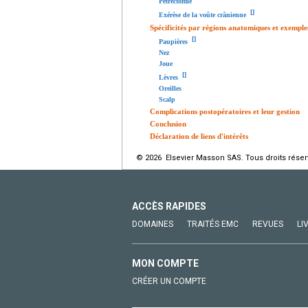
Pétrectomie
[
]
Exérèse de la voûte crânienne
Spécificités par régions anatomiques et exemple
[
]
Paupières
Nez
Joue
[
]
Lèvres
Oreilles
Scalp
Complications postopératoires et leur gestion
Conclusion
Déclaration de liens d'intérêts
© 2026 Elsevier Masson SAS. Tous droits réser
ACCÈS RAPIDES
DOMAINES
TRAITÉS EMC
REVUES
LI
MON COMPTE
CRÉER UN COMPTE