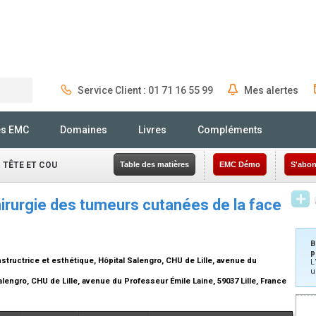
Service Client : 01 71 16 55 99
Mes alertes
Rechercher
és EMC
Domaines
Livres
Compléments
 TÊTE ET COU
Table des matières
EMC Démo
S'abon
hirurgie des tumeurs cutanées de la face
B
p
structrice et esthétique, Hôpital Salengro, CHU de Lille, avenue du
L
u
alengro, CHU de Lille, avenue du Professeur Émile Laine, 59037 Lille, France