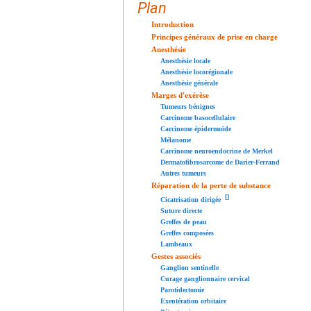
Plan
Introduction
Principes généraux de prise en charge
Anesthésie
Anesthésie locale
Anesthésie locorégionale
Anesthésie générale
Marges d'exérèse
Tumeurs bénignes
Carcinome basocellulaire
Carcinome épidermoïde
Mélanome
Carcinome neuroendocrine de Merkel
Dermatofibrosarcome de Darier-Ferrand
Autres tumeurs
Réparation de la perte de substance
[
]
Cicatrisation dirigée
Suture directe
Greffes de peau
Greffes composées
Lambeaux
Gestes associés
Ganglion sentinelle
Curage ganglionnaire cervical
Parotidectomie
Exentération orbitaire