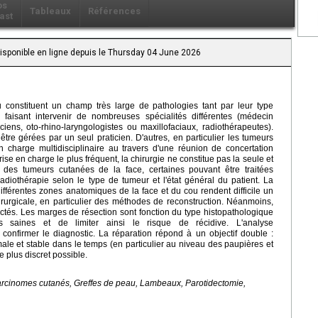
os
Tableaux
Références
ast
Disponible en ligne depuis le Thursday 04 June 2026
constituent un champ très large de pathologies tant par leur type
on, faisant intervenir de nombreuses spécialités différentes (médecin
ciens, oto-rhino-laryngologistes ou maxillofaciaux, radiothérapeutes).
être gérées par un seul praticien. D'autres, en particulier les tumeurs
 charge multidisciplinaire au travers d'une réunion de concertation
rise en charge le plus fréquent, la chirurgie ne constitue pas la seule et
 des tumeurs cutanées de la face, certaines pouvant être traitées
diothérapie selon le type de tumeur et l'état général du patient. La
ifférentes zones anatomiques de la face et du cou rendent difficile un
rurgicale, en particulier des méthodes de reconstruction. Néanmoins,
ctés. Les marges de résection sont fonction du type histopathologique
 saines et de limiter ainsi le risque de récidive. L'analyse
onfirmer le diagnostic. La réparation répond à un objectif double :
male et stable dans le temps (en particulier au niveau des paupières et
e plus discret possible.
cinomes cutanés, Greffes de peau, Lambeaux, Parotidectomie,