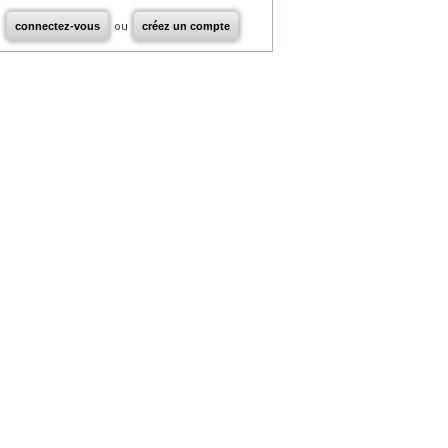
connectez-vous
ou
créez un compte