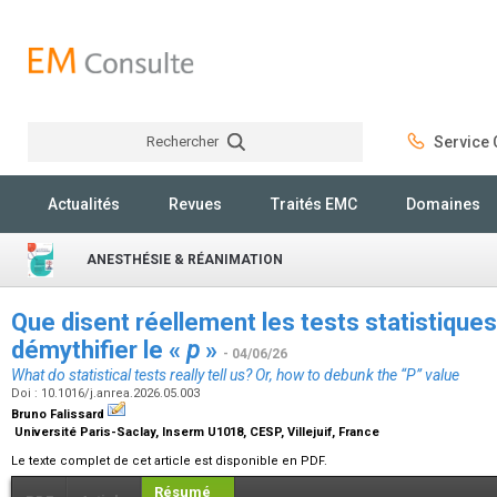
Rechercher
Service C
Rechercher
Actualités
Revues
Traités EMC
Domaines
ANESTHÉSIE & RÉANIMATION
Que disent réellement les tests statistiqu
démythifier le «
p
»
- 04/06/26
What do statistical tests really tell us? Or, how to debunk the “
P
” value
Doi : 10.1016/j.anrea.2026.05.003
Bruno Falissard
Université Paris-Saclay, Inserm U1018, CESP, Villejuif, France
Le texte complet de cet article est disponible en PDF.
Résumé