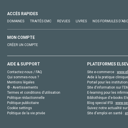
ACCÈS RAPIDES
DOMAINES
TRAITÉS EMC
REVUES
LIVRES
NOS FORMULES D'AB
MON COMPTE
CRÉER UN COMPTE
AIDE & SUPPORT
PLATEFORMES ELSE
Contactez-nous / FAQ
Site e-commerce :
www.el
Qui sommes-nous ?
Aide à la pratique clinique
Mentions légales
Portail pour les institution
© - Avertissements
Site d'information sur l'E
Termes et conditions d'utilisation
E-learning pour les infirmi
Politique rédactionnelle
Bibliothèque d'e-books Els
Politique publicitaire
Blog special IFSI :
www.gen
Cookie settings
Suivez notre actualité sur
Politique de la vie privée
Site d'emploi en santé :
e