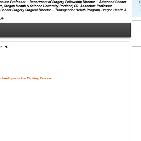
sociate Professor – Department of Surgery, Fellowship Director – Advanced Gender
p
m, Oregon Health & Science University, Portland, OR. Associate Professor –
L
 Gender Surgery, Surgical Director – Transgender Helath Program, Oregon Health &
u
DF.
en PDF.
echnologies in the Writing Process