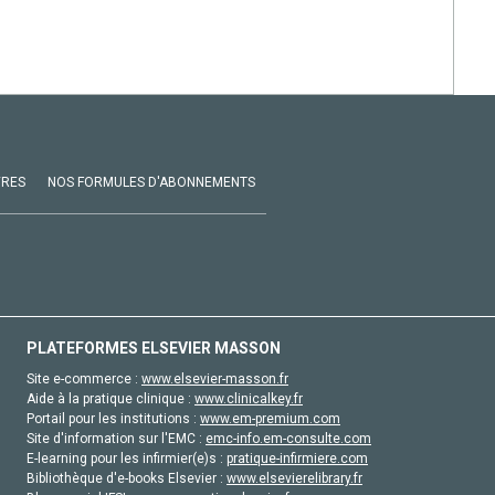
VRES
NOS FORMULES D'ABONNEMENTS
PLATEFORMES ELSEVIER MASSON
Site e-commerce :
www.elsevier-masson.fr
Aide à la pratique clinique :
www.clinicalkey.fr
Portail pour les institutions :
www.em-premium.com
Site d'information sur l'EMC :
emc-info.em-consulte.com
E-learning pour les infirmier(e)s :
pratique-infirmiere.com
Bibliothèque d'e-books Elsevier :
www.elsevierelibrary.fr