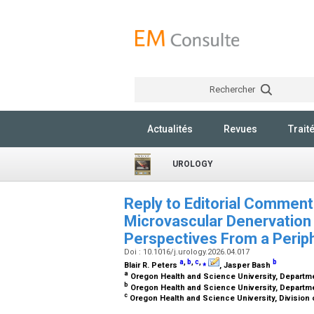
Rechercher
Actualités
Revues
Trait
UROLOGY
Reply to Editorial Comment
Microvascular Denervation
Perspectives From a Perip
Doi : 10.1016/j.urology.2026.04.017
a
,
b
,
c
,
⁎
b
Blair R. Peters
, Jasper Bash
a
Oregon Health and Science University, Departme
b
Oregon Health and Science University, Departme
c
Oregon Health and Science University, Division 