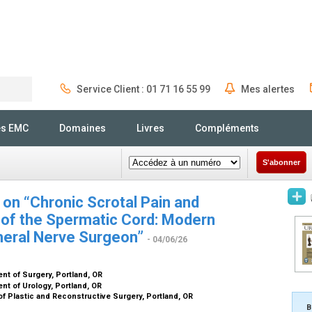
Service Client : 01 71 16 55 99
Mes alertes
Rechercher
és EMC
Domaines
Livres
Compléments
S'abonner
 on “Chronic Scrotal Pain and
 of the Spermatic Cord: Modern
heral Nerve Surgeon”
- 04/06/26
nt of Surgery, Portland, OR
nt of Urology, Portland, OR
of Plastic and Reconstructive Surgery, Portland, OR
B