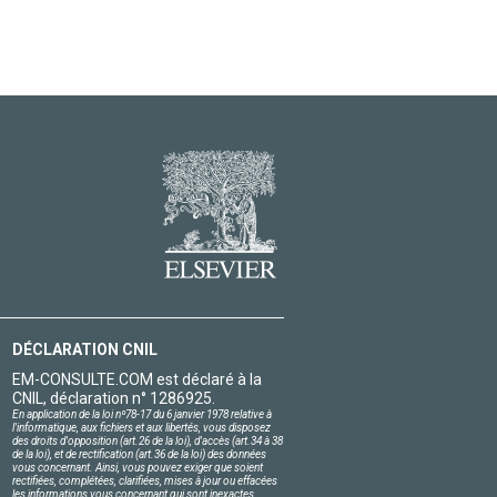
DÉCLARATION CNIL
EM-CONSULTE.COM est déclaré à la
CNIL, déclaration n° 1286925.
En application de la loi nº78-17 du 6 janvier 1978 relative à
l'informatique, aux fichiers et aux libertés, vous disposez
des droits d'opposition (art.26 de la loi), d'accès (art.34 à 38
de la loi), et de rectification (art.36 de la loi) des données
vous concernant. Ainsi, vous pouvez exiger que soient
rectifiées, complétées, clarifiées, mises à jour ou effacées
les informations vous concernant qui sont inexactes,