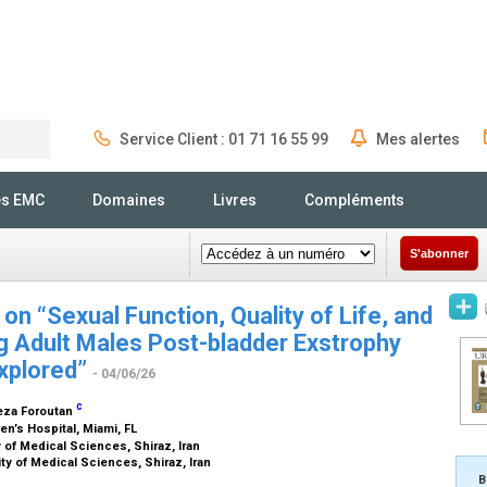
Service Client : 01 71 16 55 99
Mes alertes
Rechercher
és EMC
Domaines
Livres
Compléments
S'abonner
on “Sexual Function, Quality of Life, and
g Adult Males Post-bladder Exstrophy
Explored”
- 04/06/26
c
eza Foroutan
en’s Hospital, Miami, FL
 of Medical Sciences, Shiraz, Iran
ty of Medical Sciences, Shiraz, Iran
B