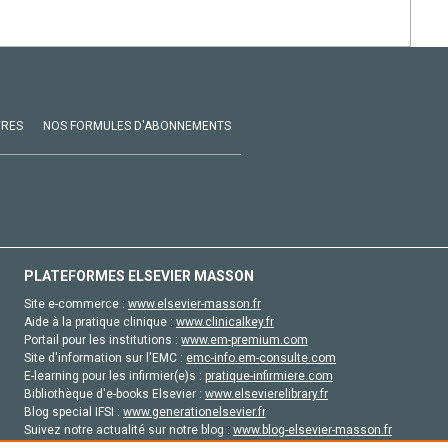
VRES
NOS FORMULES D'ABONNEMENTS
PLATEFORMES ELSEVIER MASSON
Site e-commerce :
www.elsevier-masson.fr
Aide à la pratique clinique :
www.clinicalkey.fr
Portail pour les institutions :
www.em-premium.com
Site d'information sur l'EMC :
emc-info.em-consulte.com
E-learning pour les infirmier(e)s :
pratique-infirmiere.com
Bibliothèque d'e-books Elsevier :
www.elsevierelibrary.fr
Blog special IFSI :
www.generationelsevier.fr
Suivez notre actualité sur notre blog :
www.blog-elsevier-masson.fr
Site d'emploi en santé :
emploisante.com