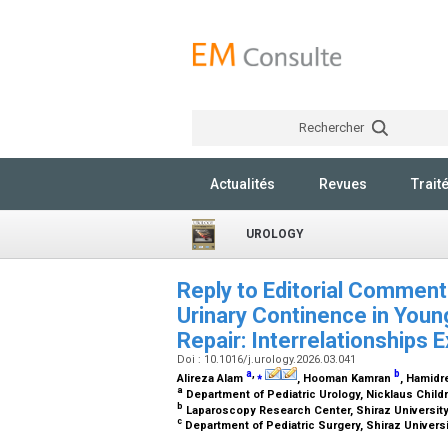
Rechercher
Actualités
Revues
Trait
UROLOGY
Reply to Editorial Comment 
Urinary Continence in Youn
Repair: Interrelationships 
Doi : 10.1016/j.urology.2026.03.041
a
,
⁎
b
Alireza Alam
, Hooman Kamran
, Hamidr
a
Department of Pediatric Urology, Nicklaus Childr
b
Laparoscopy Research Center, Shiraz University
c
Department of Pediatric Surgery, Shiraz Universi