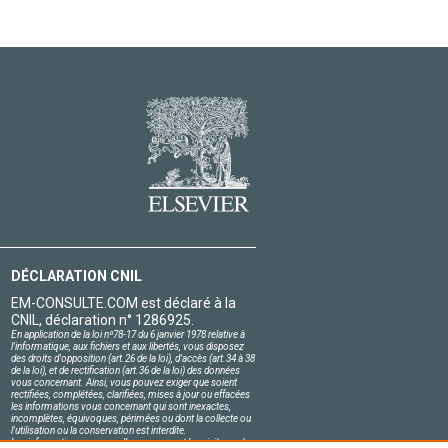
DÉCLARATION CNIL
EM-CONSULTE.COM est déclaré à la
CNIL, déclaration n° 1286925.
En application de la loi nº78-17 du 6 janvier 1978 relative à
l'informatique, aux fichiers et aux libertés, vous disposez
des droits d'opposition (art.26 de la loi), d'accès (art.34 à 38
de la loi), et de rectification (art.36 de la loi) des données
vous concernant. Ainsi, vous pouvez exiger que soient
rectifiées, complétées, clarifiées, mises à jour ou effacées
les informations vous concernant qui sont inexactes,
incomplètes, équivoques, périmées ou dont la collecte ou
l'utilisation ou la conservation est interdite.
Les informations personnelles concernant les visiteurs de