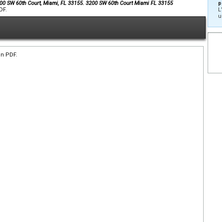
200 SW 60th Court, Miami, FL 33155. 3200 SW 60th Court Miami FL 33155
p
DF.
L
u
en PDF.