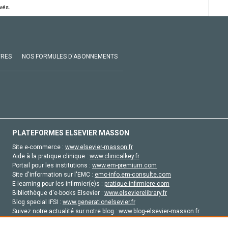
vés.
VRES
NOS FORMULES D'ABONNEMENTS
PLATEFORMES ELSEVIER MASSON
Site e-commerce :
www.elsevier-masson.fr
Aide à la pratique clinique :
www.clinicalkey.fr
Portail pour les institutions :
www.em-premium.com
Site d'information sur l'EMC :
emc-info.em-consulte.com
E-learning pour les infirmier(e)s :
pratique-infirmiere.com
Bibliothèque d'e-books Elsevier :
www.elsevierelibrary.fr
Blog special IFSI :
www.generationelsevier.fr
Suivez notre actualité sur notre blog :
www.blog-elsevier-masson.fr
Site d'emploi en santé :
emploisante.com