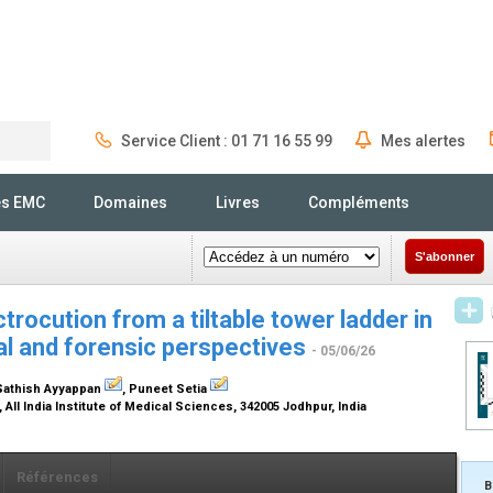
Service Client : 01 71 16 55 99
Mes alertes
Rechercher
és EMC
Domaines
Livres
Compléments
S'abonner
ctrocution from a tiltable tower ladder in
ical and forensic perspectives
- 05/06/26
 Sathish Ayyappan
, Puneet Setia
ll India Institute of Medical Sciences, 342005 Jodhpur, India
Références
B