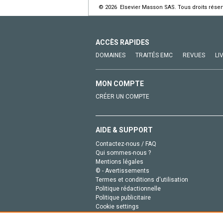
© 2026 Elsevier Masson SAS. Tous droits réser
ACCÈS RAPIDES
DOMAINES
TRAITÉS EMC
REVUES
LI
MON COMPTE
CRÉER UN COMPTE
AIDE & SUPPORT
Contactez-nous / FAQ
Qui sommes-nous ?
Mentions légales
© - Avertissements
Termes et conditions d'utilisation
Politique rédactionnelle
Politique publicitaire
Cookie settings
Politique de la vie privée