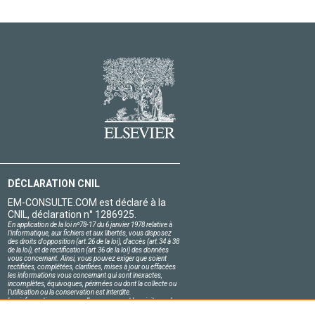
DÉCLARATION CNIL
EM-CONSULTE.COM est déclaré à la
CNIL, déclaration n° 1286925.
En application de la loi nº78-17 du 6 janvier 1978 relative à
l'informatique, aux fichiers et aux libertés, vous disposez
des droits d'opposition (art.26 de la loi), d'accès (art.34 à 38
de la loi), et de rectification (art.36 de la loi) des données
vous concernant. Ainsi, vous pouvez exiger que soient
rectifiées, complétées, clarifiées, mises à jour ou effacées
les informations vous concernant qui sont inexactes,
incomplètes, équivoques, périmées ou dont la collecte ou
l'utilisation ou la conservation est interdite.
Les informations personnelles concernant les visiteurs de
notre site, y compris leur identité, sont confidentielles.