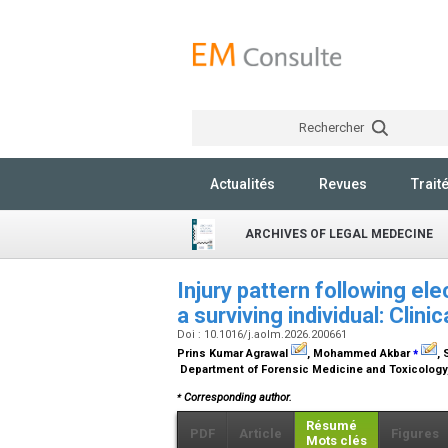
Rechercher
Actualités
Revues
Trait
ARCHIVES OF LEGAL MEDECINE
Injury pattern following ele
a surviving individual: Clin
Doi : 10.1016/j.aolm.2026.200661
⁎
Prins Kumar Agrawal
, Mohammed Akbar
,
Department of Forensic Medicine and Toxicology, A
⁎
Corresponding author.
Résumé
PDF
Article
Figures
Mots clés