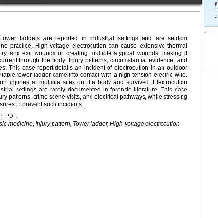
p
L
u
ng tower ladders are reported in industrial settings and are seldom
ine practice. High-voltage electrocution can cause extensive thermal
ry and exit wounds or creating multiple atypical wounds, making it
c current through the body. Injury patterns, circumstantial evidence, and
s. This case report details an incident of electrocution in an outdoor
iltable tower ladder came into contact with a high-tension electric wire.
ion injuries at multiple sites on the body and survived. Electrocution
strial settings are rarely documented in forensic literature. This case
ry patterns, crime scene visits, and electrical pathways, while stressing
ures to prevent such incidents.
en PDF.
sic medicine, Injury pattern, Tower ladder, High-voltage electrocution