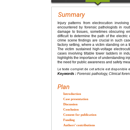
Summary
Injury patterns from electrocution involvi
encountered by forensic pathologists in rout
damage to tissues, sometimes obscuring ent
difficult to determine the path of the electri
crime scene findings are crucial in such case
factory setting, where a victim standing on a t
The victim sustained high-voltage electrocut
cases involving tiltable tower ladders in indu
highlights the importance of understanding inju
the need for public awareness and safety meas
Le texte complet de cet article est disponible 
Keywords :
Forensic pathology, Clinical foren
Plan
Introduction
Case presentation
Discussion
Conclusion
Consent for publication
Funding
Authors’ contributions