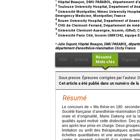
1
Hôpital Beaujon, DMU PARABOL, département d’a
2
Toulouse University Hospital, Department of Ana
3
Université Montpellier, Nîmes University Hospita
Emergency Medicine, Montpellier, France
4
Rouen University Hospital, Department of Anaest
5
CHU de Clermont-Ferrand, Département de médec
6
Université Clermont-Auvergne, Inserm, iGReD, 
7
Université Paris Cité, Inserm UMR1342, équipe E
⁎
Julie Dupont, Hôpital Beaujon, DMU PARABOL, départe
département d’anesthésie-réanimation Clichy France
Résumé
PDF
Article
Figures
Mots clés
Sous presse. Épreuves corrigées par l'auteur. D
Cet article a été publié dans un numéro de la
Résumé
Le concours de « Ma thèse en 180
secondes
Société française d’anesthésie-réanimation (
orale et d’originalité, Marie Dakeng est la l
qualités ayant motivé cette distinction. Des
ans après leur prise en charge. Deux groupes d
limitation ou arrêt des thérapeutiques activ
échelles quantitatives et une analyse qualit
capter le ressenti subjectif d’un patient. 