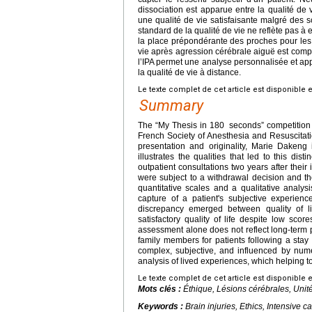
dissociation est apparue entre la qualité de 
une qualité de vie satisfaisante malgré des s
standard de la qualité de vie ne reflète pas à e
la place prépondérante des proches pour les 
vie après agression cérébrale aiguë est comple
l’IPA permet une analyse personnalisée et ap
la qualité de vie à distance.
Le texte complet de cet article est disponible 
Summary
The “My Thesis in 180
seconds” competition 
French Society of Anesthesia and Resuscitati
presentation and originality, Marie Dakeng
illustrates the qualities that led to this dis
outpatient consultations two years after their
were subject to a withdrawal decision and th
quantitative scales and a qualitative analys
capture of a patient's subjective experien
discrepancy emerged between quality of li
satisfactory quality of life despite low scor
assessment alone does not reflect long-term per
family members for patients following a stay i
complex, subjective, and influenced by nume
analysis of lived experiences, which helping to b
Le texte complet de cet article est disponible 
Mots clés :
Éthique, Lésions cérébrales, Unité
Keywords :
Brain injuries, Ethics, Intensive ca