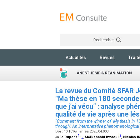
Rechercher
Actualités
Revues
Trait
ANESTHÉSIE & RÉANIMATION
La revue du Comité SFAR J
“Ma thèse en 180 secondes
que j’ai vécu” : analyse ph
qualité de vie après une lé
“Comment from the winner of ‘My thesis in 18
through’: An interpretative phenomenological ana
Doi : 10.1016/j.anrea.2026.04.003
1
,
2
Julie Dupont
⁎
, Abdushahid Izzaoui
, Nicolas 