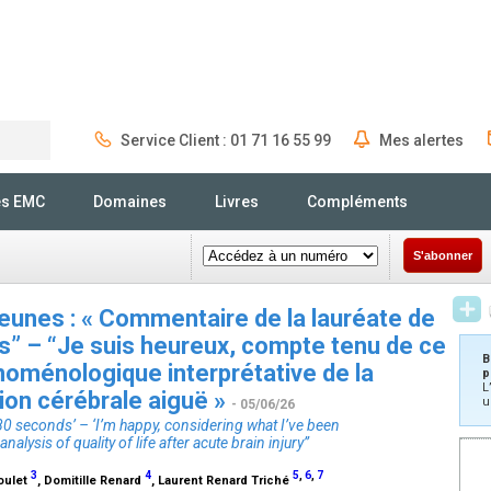
Service Client : 01 71 16 55 99
Mes alertes
Rechercher
és EMC
Domaines
Livres
Compléments
S'abonner
eunes : « Commentaire de la lauréate de
” – “Je suis heureux, compte tenu de ce
B
énoménologique interprétative de la
p
L
sion cérébrale aiguë »
u
- 05/06/26
0 seconds’ – ‘I’m happy, considering what I’ve been
lysis of quality of life after acute brain injury”
3
4
5
,
6
,
7
Boulet
, Domitille Renard
, Laurent Renard Triché