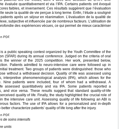
vie évaluée quantitativement et via l’IPA. Certains patients ont évoqué
cores faibles, et inversement. Ces résultats suggèrent que l’évaluation
lle seule la qualité de vie perçue à long terme. Enfin, l’étude a souligné
patients après un séjour en réanimation. L’évaluation de la qualité de
xe, subjective et influencée par de nombreux facteurs. L’utilisation de
profondie des expériences vécues, ce qui permet de mieux caractériser
en PDF.
is a public speaking contest organized by the Youth Committee of the
on (SFAR) during its annual conference. Judged on the criteria of oral
 is the winner of the 2025 competition. Her work, presented below,
tinction. Patients admitted to neuro-intensive care were followed up in
 initial treatment. Two groups of patients were distinguished: those who
ose without a withdrawal decision. Quality of life was assessed using
is, interpretive phenomenological analysis (IPA), which allows for the
ce. Nine patients were included, four of whom had a withdrawal. A
fe assessed quantitatively and via IPA. Some patients reported a
es, and vice versa. These results suggest that standard quality-of-life
ceived quality of life. Finally, the study highlighted the crucial role of
n the intensive care unit. Assessing quality of life following an ABI is
rous factors. The use of IPA allows for a personalized and in-depth
etter characterize patients’ quality of life long after the injury.
en PDF.
s de soins intensifs
re units