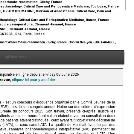
nesthésie-réanimation, Clichy, France
esthesiology, Critical Care and Perioperative Medicine, Toulouse, France
l, UR-UM103 IMAGINE, Division of Anaesthesia Critical Care, Pain and
hesiology, Critical Care and Perioperative Medicine, Rouen, France
ine périopératoire, Clermont-Ferrand, France
CNRS, Clermont-Ferrand, France
CSTRRA, IRSL, Paris, France
ment d’anesthésie-réanimation, Clichy, France. Hôpital Beaujon, DMU PARABOL,
Références
isponible en ligne depuis le Friday 05 June 2026
 revue,
cliquez ici pour y accéder
 » est un concours d’éloquence organisé par le Comité Jeunes de la
SFAR), lors de son congrès annuel. Notée sur des critères d’expression
auréate du concours 2025. Son travail, présenté ci-après, illustre les
 patients admis en neuroréanimation étaient revus en consultation deux
e patients étaient distingués : ceux ayant fait l’objet d’une décision de
es (LATA), et ceux sans LATA. La qualité de vie était évaluée par des
ative, l’analyse phénoménologique interprétative (IPA), permettant de
Neuf patients ont été inclus, dont 4 avec une décision de LATA. Une